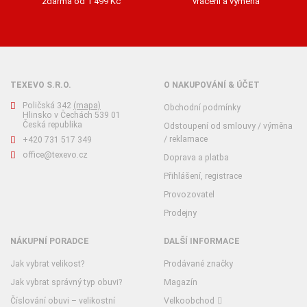
zdarma od 1 499 Kč
vrácení a výměna
TEXEVO S.R.O.
O NAKUPOVÁNÍ & ÚČET
Poličská 342
(mapa)
Obchodní podmínky
Hlinsko v Čechách 539 01
Česká republika
Odstoupení od smlouvy / výměna
/ reklamace
+420 731 517 349
office@texevo.cz
Doprava a platba
Přihlášení, registrace
Provozovatel
Prodejny
NÁKUPNÍ PORADCE
DALŠÍ INFORMACE
Jak vybrat velikost?
Prodávané značky
Jak vybrat správný typ obuvi?
Magazín
Číslování obuvi – velikostní
Velkoobchod