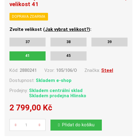
velikost 41
DOPRAVA ZDARMA
Zvolte velikost (
Jak vybrat velikost?
):
37
38
39
41
45
Kód:
2880241
Vzor:
105/106/O
Značka:
Steel
Dostupnost:
Skladem e-shop
Prodejny:
Skladem centrální sklad
Skladem
prodejna Hlinsko
2 799,00 Kč
Počet
Přidat do košíku