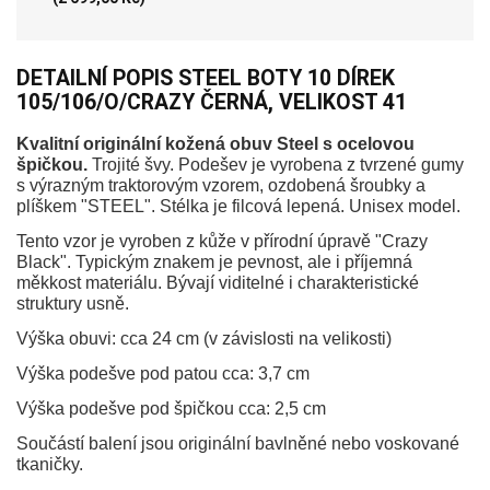
DETAILNÍ POPIS STEEL BOTY 10 DÍREK
105/106/O/CRAZY ČERNÁ, VELIKOST 41
Kvalitní originální kožená obuv Steel s ocelovou
špičkou.
Trojité švy. Podešev je vyrobena z tvrzené gumy
s výrazným traktorovým vzorem, ozdobená šroubky a
plíškem "STEEL". Stélka je filcová lepená. Unisex model.
Tento vzor je vyroben z kůže v přírodní úpravě "Crazy
Black". Typickým znakem je pevnost, ale i příjemná
měkkost materiálu. Bývají viditelné i charakteristické
struktury usně.
Výška obuvi: cca 24 cm (v závislosti na velikosti)
Výška podešve pod patou cca: 3,7 cm
Výška podešve pod špičkou cca: 2,5 cm
Součástí balení jsou originální bavlněné nebo voskované
tkaničky.