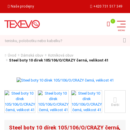
Naše prodejny
+420 731 517 349
Hledat
Úvod
Dámská obuv
Kotníková obuv
Steel boty 10 dírek 105/106/O/CRAZY černá, velikost 41
Další
Steel boty 10 dírek 105/106/O/CRAZY černá,