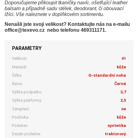
Doporučujeme přikoupit tkaničky navíc, ošetřující leather
balsam a případně sadu stélek, deodorant, či obouvací
lžíci. Vše naleznete v doplňkovém sortimentu.
Nenašli jste svoji velikost? Kontaktujte nás na e-mailu
office@texevo.cz nebo telefonu 469311171.
PARAMETRY
Velikost:
41
Materiál:
kůže
Šířka:
G-standardní noha
Barva:
Černá
Výška podpatku:
3,7
Výška platformy:
2,5
Zateplení:
ne
Podšívka:
kůže
Podešev:
syntetika
Dezén podešve:
traktorový