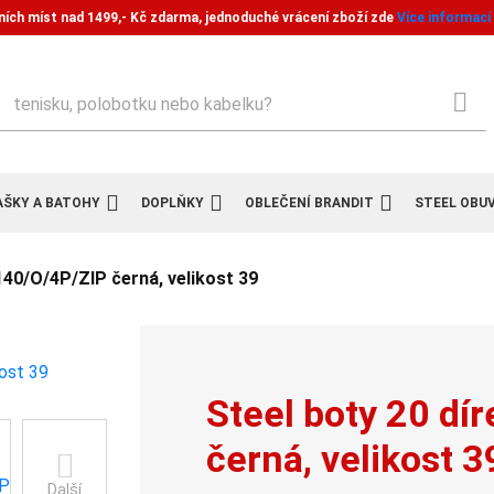
ních míst nad 1499,- Kč zdarma, jednoduché vrácení zboží zde
Více informací
ledat
AŠKY A BATOHY
DOPLŇKY
OBLEČENÍ BRANDIT
STEEL OBU
140/O/4P/ZIP černá, velikost 39
Steel boty 20 dí
černá, velikost 3
Další