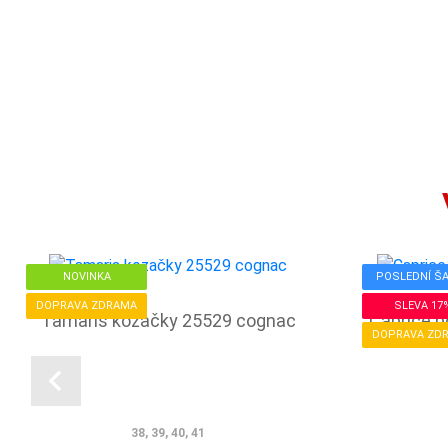
NOVINKA
POSLEDNÍ Š
DOPRAVA ZDRAMA
SLEVA 17
Tamaris kozačky 25529 cognac
Caprice p
DOPRAVA ZD
38, 39, 40, 41