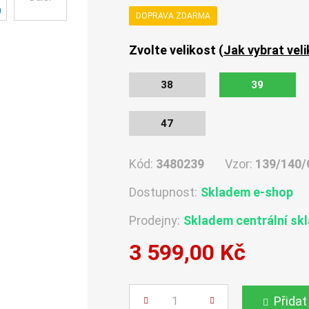
DOPRAVA ZDARMA
Zvolte velikost (
Jak vybrat vel
38
39
47
Kód:
3480239
Vzor:
139/140/
Dostupnost:
Skladem e-shop
Prodejny:
Skladem centrální sk
3 599,00 Kč
Počet
Přidat