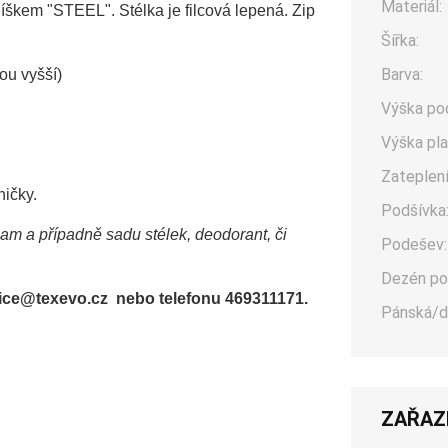
Materiál:
škem "STEEL". Stélka je filcová lepená. Zip
Šířka:
Barva:
sou vyšší)
Výška po
Výška pla
Zateplení
ničky.
Podšívka
sam a případně sadu stélek, deodorant, či
Podešev:
Dezén po
office@texevo.cz nebo telefonu 469311171.
Pánská/d
ZAŘAZ