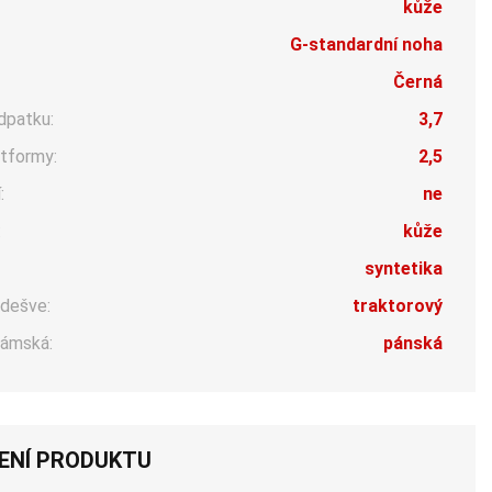
kůže
G-standardní noha
Černá
dpatku:
3,7
tformy:
2,5
:
ne
:
kůže
syntetika
dešve:
traktorový
ámská:
pánská
ENÍ PRODUKTU