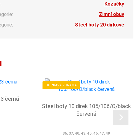
:
Kozačky
egorie:
Zimní obuv
egorie:
Steel boty 20 dírkové
ů
DOPRAVA ZDRAMA
23 černá
Steel boty 10 dírek 105/106/O/black
červená
36, 37, 40, 43, 45, 46, 47, 49