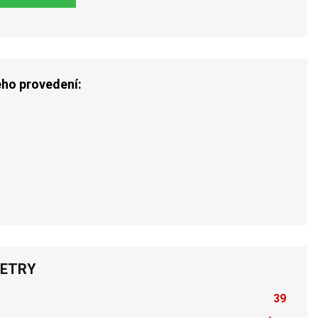
ého provedení:
ETRY
39