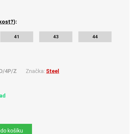
ikost?
):
41
43
44
O/4P/Z
Značka:
Steel
lad
 do košíku