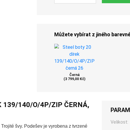
Můžete vybírat z jiného barevn
Černá
(3 799,00 Kč)
K 139/140/O/4P/ZIP ČERNÁ,
PARAM
Velikost:
Trojité švy. Podešev je vyrobena z tvrzené