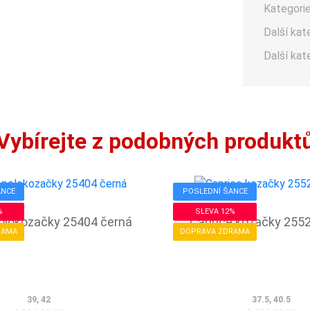
Kategorie
Další kat
Další kat
Vybírejte z podobných produkt
ANCE
POSLEDNÍ ŠANCE
%
SLEVA 12%
olokozačky 25404 černá
Caprice kozačky 255
RAMA
DOPRAVA ZDRAMA
39, 42
37.5, 40.5