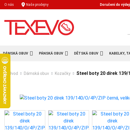
Doručení do výdej
O nás
Naše prodejny
H
DÁMSKÁ OBUV
PÁNSKÁ OBUV
DĚTSKÁ OBUV
KABELKY, T
Steel boty 20 dírek 139/
Úvod
Dámská obuv
Kozačky