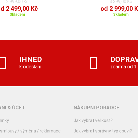
2 999,00 Kč
3 399,00 Kč
d 2 499,00 Kč
od 2 999,00 
Skladem
Skladem
IHNED
DOPRA
k odeslání
zdarma od 1
NÍ & ÚČET
NÁKUPNÍ PORADCE
ínky
Jak vybrat velikost?
 smlouvy / výměna / reklamace
Jak vybrat správný typ obuvi?