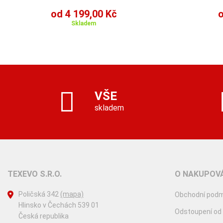
od 4 199,00 Kč
o
Skladem
VŠE
skladem
TEXEVO S.R.O.
O NAKUPOVÁ
Poličská 342
(mapa)
Obchodní podm
Hlinsko v Čechách 539 01
Odstoupení od
Česká republika