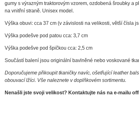
gumy s výrazným traktorovým vzorem, ozdobená šroubky a plí
na vnitřní straně. Unisex model.
Výška obuvi: cca 37 cm (v závislosti na velikosti, větší čísla j
Výška podešve pod patou cca: 3,7 cm
Výška podešve pod špičkou cca: 2,5 cm
Součástí balení jsou originální bavlněné nebo voskované tka
Doporučujeme přikoupit tkaničky navíc, ošetřující leather bal
obouvací lžíci. Vše naleznete v doplňkovém sortimentu.
Nenašli jste svoji velikost? Kontaktujte nás na e-mailu 