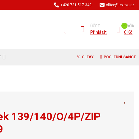
+420 731 517 349
office@texevo.cz
ÚČET
KOŠÍK
Přihlásit
0 Kč
V
SLEVY
POSLEDNÍ ŠANCE
rek 139/140/O/4P/ZIP
9