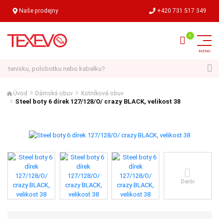
Naše prodejny
+420 731 517 349
Hledat
Úvod
Dámská obuv
Kotníková obuv
Steel boty 6 dírek 127/128/O/ crazy BLACK, velikost 38
Další