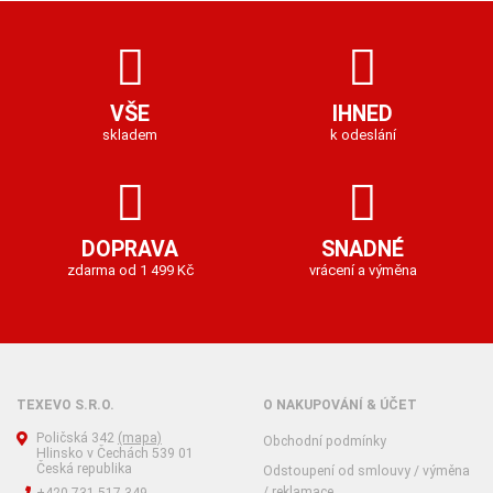
VŠE
IHNED
skladem
k odeslání
DOPRAVA
SNADNÉ
zdarma od 1 499 Kč
vrácení a výměna
TEXEVO S.R.O.
O NAKUPOVÁNÍ & ÚČET
Poličská 342
(mapa)
Obchodní podmínky
Hlinsko v Čechách 539 01
Česká republika
Odstoupení od smlouvy / výměna
/ reklamace