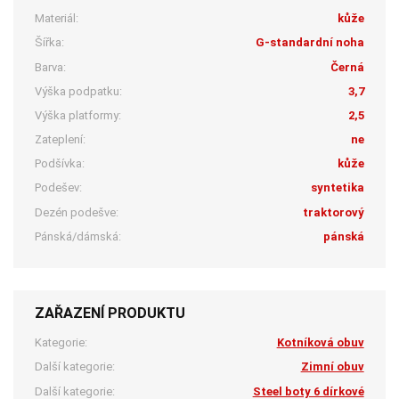
Materiál:
kůže
Šířka:
G-standardní noha
Barva:
Černá
Výška podpatku:
3,7
Výška platformy:
2,5
Zateplení:
ne
Podšívka:
kůže
Podešev:
syntetika
Dezén podešve:
traktorový
Pánská/dámská:
pánská
ZAŘAZENÍ PRODUKTU
Kategorie:
Kotníková obuv
Další kategorie:
Zimní obuv
Další kategorie:
Steel boty 6 dírkové