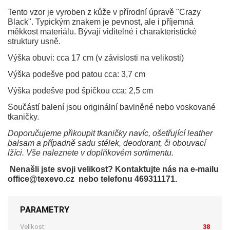
Tento vzor je vyroben z kůže v přírodní úpravě "Crazy
Black". Typickým znakem je pevnost, ale i příjemná
měkkost materiálu. Bývají viditelné i charakteristické
struktury usně.
Výška obuvi: cca 17 cm (v závislosti na velikosti)
Výška podešve pod patou cca: 3,7 cm
Výška podešve pod špičkou cca: 2,5 cm
Součástí balení jsou originální bavlněné nebo voskované
tkaničky.
Doporučujeme přikoupit tkaničky navíc, ošetřující leather
balsam a případně sadu stélek, deodorant, či obouvací
lžíci. Vše naleznete v doplňkovém sortimentu.
Nenašli jste svoji velikost? Kontaktujte nás na e-mailu
office@texevo.cz nebo telefonu 469311171.
PARAMETRY
Velikost:
38