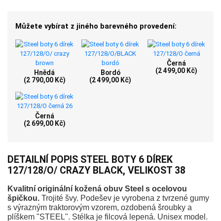
Můžete vybírat z jiného barevného provedení:
Černá
(2 499,00 Kč)
Hnědá
Bordó
(2 790,00 Kč)
(2 499,00 Kč)
Černá
(2 699,00 Kč)
DETAILNÍ POPIS STEEL BOTY 6 DÍREK
127/128/O/ CRAZY BLACK, VELIKOST 38
Kvalitní originální kožená obuv Steel s ocelovou
špičkou.
Trojité švy. Podešev je vyrobena z tvrzené gumy
s výrazným traktorovým vzorem, ozdobená šroubky a
plíškem "STEEL". Stélka je filcová lepená. Unisex model.