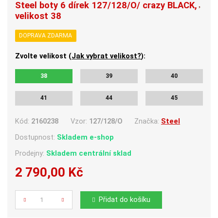
Steel boty 6 dírek 127/128/O/ crazy BLACK,
velikost 38
DOPRAVA ZDARMA
Zvolte velikost (
Jak vybrat velikost?
):
38
39
40
41
44
45
Kód:
2160238
Vzor:
127/128/O
Značka:
Steel
Dostupnost:
Skladem e-shop
Prodejny:
Skladem centrální sklad
2 790,00 Kč
Počet
Přidat do košíku