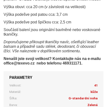
Výška obuvi: cca 20 cm (v závislosti na velikosti)
Výška podešve pod patou cca: 3,7 cm
Výška podešve pod špičkou cca: 2,5 cm
Součástí balení jsou originální bavlněné nebo voskované
tkaničky.
Doporučujeme přikoupit tkaničky navíc, ošetřující leather
balsam a případně sadu stélek, deodorant, či obouvací
lžíci. Vše naleznete v doplňkovém sortimentu.
Nenašli jste svoji velikost? Kontaktujte nás na e-mailu
office@texevo.cz nebo telefonu 469311171.
PARAMETRY
Velikost:
41
Materiál:
kůže
Šířka:
G-standardní noha
Barva:
Zelená