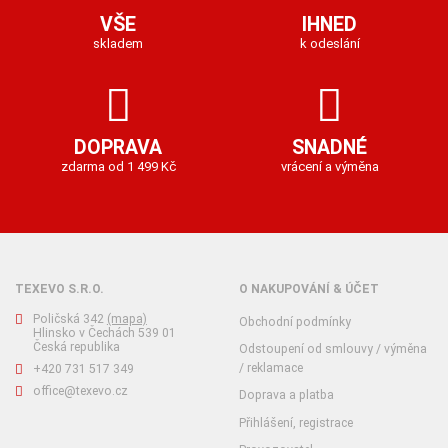
VŠE
IHNED
skladem
k odeslání
DOPRAVA
SNADNÉ
zdarma od 1 499 Kč
vrácení a výměna
TEXEVO S.R.O.
O NAKUPOVÁNÍ & ÚČET
Poličská 342
(mapa)
Obchodní podmínky
Hlinsko v Čechách 539 01
Česká republika
Odstoupení od smlouvy / výměna
/ reklamace
+420 731 517 349
office@texevo.cz
Doprava a platba
Přihlášení, registrace