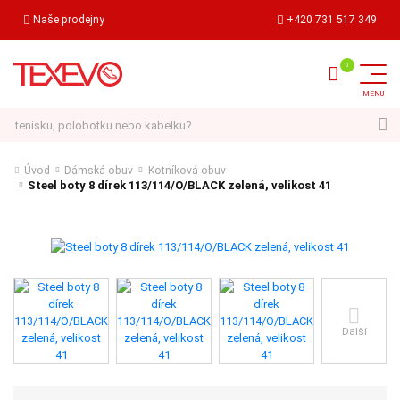
Naše prodejny
+420 731 517 349
Hledat
Úvod
Dámská obuv
Kotníková obuv
Steel boty 8 dírek 113/114/O/BLACK zelená, velikost 41
Další