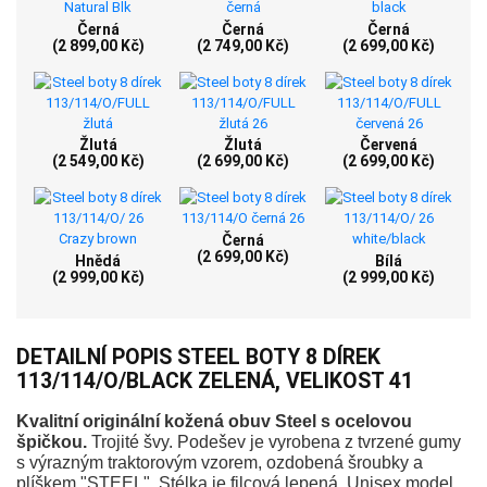
Černá
Černá
Černá
(2 899,00 Kč)
(2 749,00 Kč)
(2 699,00 Kč)
Žlutá
Žlutá
Červená
(2 549,00 Kč)
(2 699,00 Kč)
(2 699,00 Kč)
Černá
(2 699,00 Kč)
Hnědá
Bílá
(2 999,00 Kč)
(2 999,00 Kč)
DETAILNÍ POPIS STEEL BOTY 8 DÍREK
113/114/O/BLACK ZELENÁ, VELIKOST 41
Kvalitní originální kožená obuv Steel s ocelovou
špičkou.
Trojité švy. Podešev je vyrobena z tvrzené gumy
s výrazným traktorovým vzorem, ozdobená šroubky a
plíškem "STEEL". Stélka je filcová lepená. Unisex model.