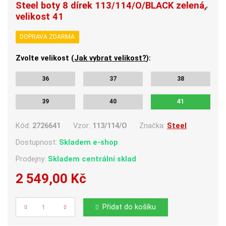
Steel boty 8 dírek 113/114/O/BLACK zelená,
velikost 41
DOPRAVA ZDARMA
Zvolte velikost (
Jak vybrat velikost?
):
36
37
38
39
40
41
Kód:
2726641
Vzor:
113/114/O
Značka:
Steel
Dostupnost:
Skladem e-shop
Prodejny:
Skladem centrální sklad
2 549,00 Kč
Počet
Přidat do košíku