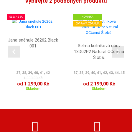
Vybírejte z podobných produktů
SLEVA 35%
NOVINKA
DOPRAVA ZDRAMA
Jana sněhule 26262 Black
Selma kotníková obuv
001
13D02P2 Natural OCčerná
Š.obš.
37, 38, 39, 40, 41, 42
37, 38, 39, 40, 41, 42, 43, 44, 45
1 999,00 Kč
od 1 299,00 Kč
od 2 199,00 Kč
Skladem
Skladem