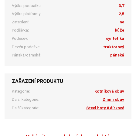
Výška podpatku:
3,7
Výška platformy:
2,5
Zateplení:
ne
Podšívka:
kůže
Podešev:
syntetika
Dezén podešve:
traktorový
Pánská/dámská:
pánská
ZAŘAZENÍ PRODUKTU
Kategorie:
Kotníková obuv
Další kategorie:
Zimní obuv
Další kategorie:
Steel boty 8 dírkové