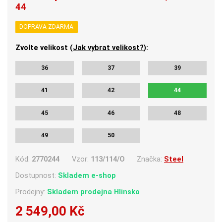
44
DOPRAVA ZDARMA
Zvolte velikost (
Jak vybrat velikost?
):
36
37
39
41
42
44
45
46
48
49
50
Kód:
2770244
Vzor:
113/114/O
Značka:
Steel
Dostupnost:
Skladem e-shop
Prodejny:
Skladem
prodejna Hlinsko
2 549,00 Kč