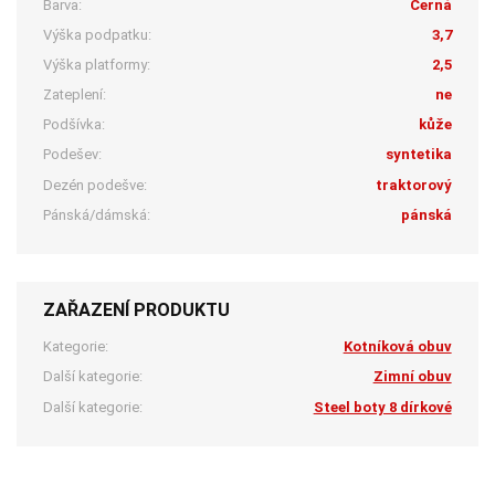
Barva:
Černá
Výška podpatku:
3,7
Výška platformy:
2,5
Zateplení:
ne
Podšívka:
kůže
Podešev:
syntetika
Dezén podešve:
traktorový
Pánská/dámská:
pánská
ZAŘAZENÍ PRODUKTU
Kategorie:
Kotníková obuv
Další kategorie:
Zimní obuv
Další kategorie:
Steel boty 8 dírkové