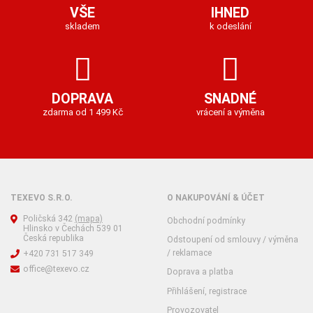
VŠE
IHNED
skladem
k odeslání
DOPRAVA
SNADNÉ
zdarma od 1 499 Kč
vrácení a výměna
TEXEVO S.R.O.
O NAKUPOVÁNÍ & ÚČET
Poličská 342
(mapa)
Obchodní podmínky
Hlinsko v Čechách 539 01
Česká republika
Odstoupení od smlouvy / výměna
/ reklamace
+420 731 517 349
office@texevo.cz
Doprava a platba
Přihlášení, registrace
Provozovatel