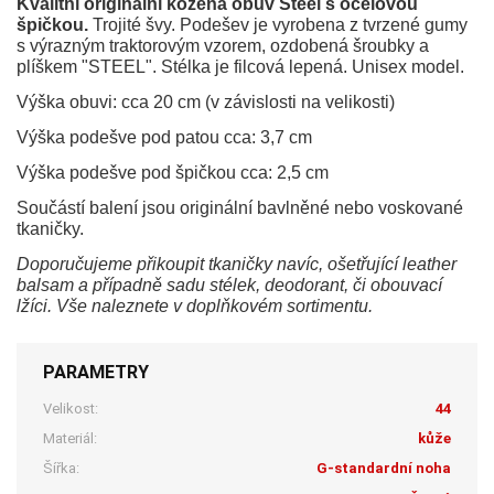
Kvalitní originální kožená obuv Steel s ocelovou
špičkou.
Trojité švy. Podešev je vyrobena z tvrzené gumy
s výrazným traktorovým vzorem, ozdobená šroubky a
plíškem "STEEL". Stélka je filcová lepená. Unisex model.
Výška obuvi: cca 20 cm (v závislosti na velikosti)
Výška podešve pod patou cca: 3,7 cm
Výška podešve pod špičkou cca: 2,5 cm
Součástí balení jsou originální bavlněné nebo voskované
tkaničky.
Doporučujeme přikoupit tkaničky navíc, ošetřující leather
balsam a případně sadu stélek, deodorant, či obouvací
lžíci. Vše naleznete v doplňkovém sortimentu.
PARAMETRY
Velikost:
44
Materiál:
kůže
Šířka:
G-standardní noha