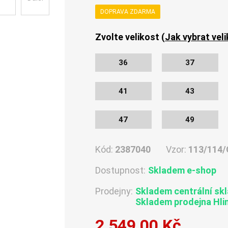
DOPRAVA ZDARMA
Zvolte velikost (
Jak vybrat vel
36
37
41
43
47
49
Kód:
2387040
Vzor:
113/114/
Dostupnost:
Skladem e-shop
Prodejny:
Skladem centrální sk
Skladem
prodejna Hli
2 549,00 Kč