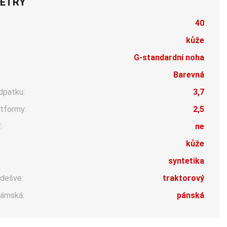
ETRY
40
kůže
G-standardní noha
Barevná
dpatku:
3,7
tformy:
2,5
:
ne
:
kůže
syntetika
dešve:
traktorový
ámská:
pánská