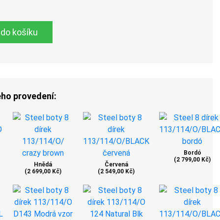
 do košíku
ého provedení:
Bordó
(2 799,00 Kč)
Hnědá
Červená
(2 699,00 Kč)
(2 549,00 Kč)