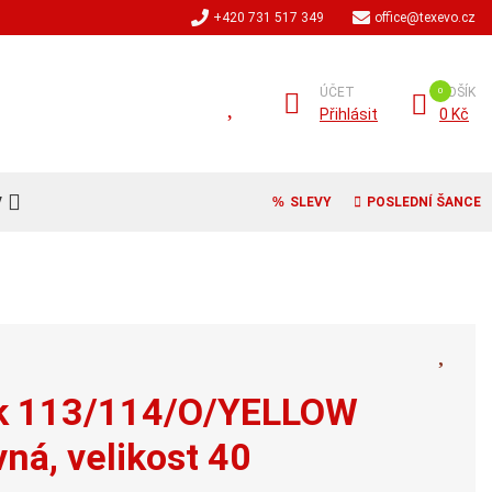
+420 731 517 349
office@texevo.cz
ÚČET
KOŠÍK
Přihlásit
0 Kč
V
SLEVY
POSLEDNÍ ŠANCE
rek 113/114/O/YELLOW
ná, velikost 40