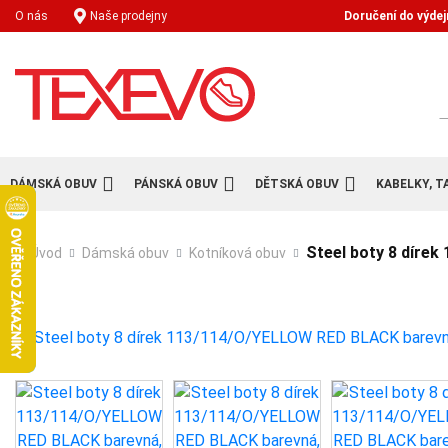
Doručení do výdej
O nás
Naše prodejny
H
DÁMSKÁ OBUV
PÁNSKÁ OBUV
DĚTSKÁ OBUV
KABELKY, T
Steel boty 8 díre
Úvod
Dámská obuv
Kotníková obuv