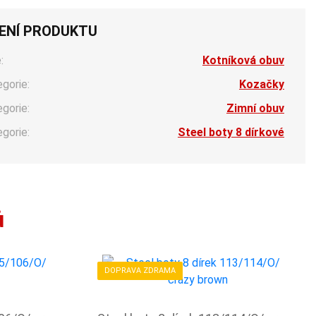
ENÍ PRODUKTU
:
Kotníková obuv
egorie:
Kozačky
egorie:
Zimní obuv
egorie:
Steel boty 8 dírkové
ů
DOPRAVA ZDRAMA