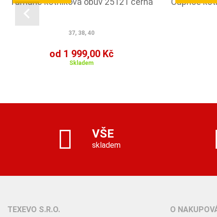
Tamaris kotníková obuv 25121 černá
Caprice kot
37, 38, 40
od 1 999,00 Kč
Skladem
VŠE
skladem
TEXEVO S.R.O.
O NAKUPOVÁ