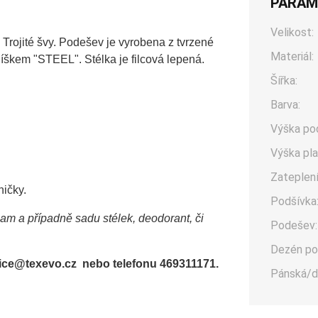
PARAM
Velikost:
Trojité švy. Podešev je vyrobena z tvrzené
Materiál:
škem "STEEL". Stélka je filcová lepená.
Šířka:
Barva:
Výška po
Výška pla
Zateplení
ničky.
Podšívka
sam a případně sadu stélek, deodorant, či
Podešev:
Dezén po
office@texevo.cz nebo telefonu 469311171.
Pánská/d