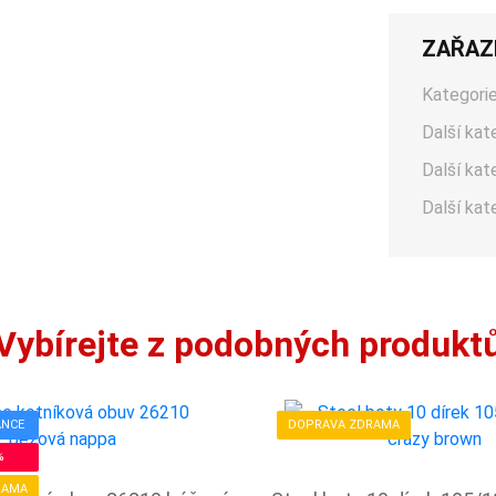
ZAŘAZ
Kategorie
Další kat
Další kat
Další kat
Vybírejte z podobných produkt
ANCE
DOPRAVA ZDRAMA
%
RAMA