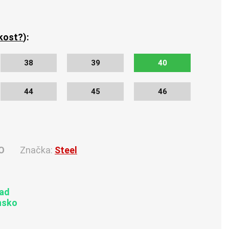
ikost?
):
38
39
40
44
45
46
O
Značka:
Steel
lad
nsko