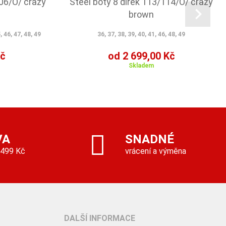
106/O/ crazy
Steel boty 8 dírek 113/114/O/ crazy
brown
, 46, 47, 48, 49
36, 37, 38, 39, 40, 41, 46, 48, 49
Kč
od 2 699,00 Kč
Skladem
VA
SNADNÉ
 499 Kč
vrácení a výměna
DALŠÍ INFORMACE