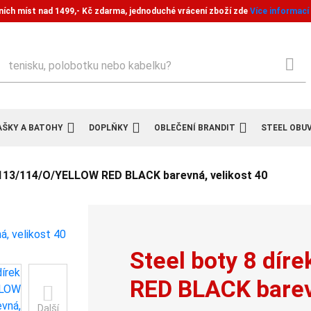
ních míst nad 1499,- Kč zdarma, jednoduché vrácení zboží zde
Více informací
ledat
AŠKY A BATOHY
DOPLŇKY
OBLEČENÍ BRANDIT
STEEL OBU
k 113/114/O/YELLOW RED BLACK barevná, velikost 40
Steel boty 8 dí
RED BLACK barev
Další