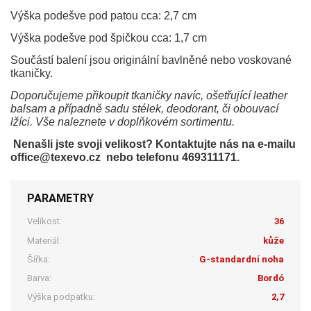
Výška podešve pod patou cca: 2,7 cm
Výška podešve pod špičkou cca: 1,7 cm
Součástí balení jsou originální bavlněné nebo voskované
tkaničky.
Doporučujeme přikoupit tkaničky navíc, ošetřující leather
balsam a případně sadu stélek, deodorant, či obouvací
lžíci. Vše naleznete v doplňkovém sortimentu.
Nenašli jste svoji velikost? Kontaktujte nás na e-mailu
office@texevo.cz nebo telefonu 469311171.
PARAMETRY
Velikost:
36
Materiál:
kůže
Šířka:
G-standardní noha
Barva:
Bordó
Výška podpatku:
2,7