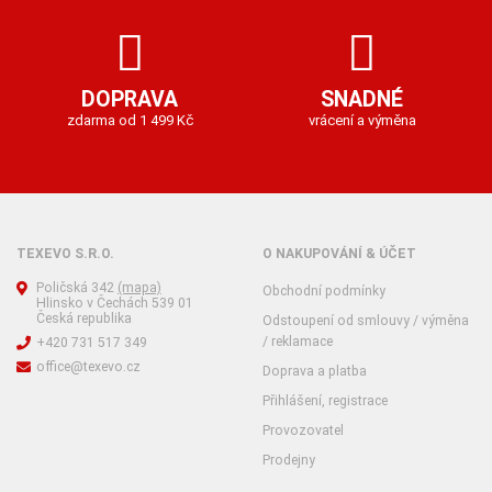
DOPRAVA
SNADNÉ
zdarma od 1 499 Kč
vrácení a výměna
TEXEVO S.R.O.
O NAKUPOVÁNÍ & ÚČET
Poličská 342
(mapa)
Obchodní podmínky
Hlinsko v Čechách 539 01
Česká republika
Odstoupení od smlouvy / výměna
/ reklamace
+420 731 517 349
office@texevo.cz
Doprava a platba
Přihlášení, registrace
Provozovatel
Prodejny