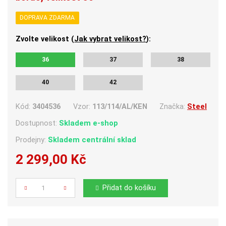
DOPRAVA ZDARMA
Zvolte velikost (
Jak vybrat velikost?
):
36
37
38
40
42
Kód:
3404536
Vzor:
113/114/AL/KEN
Značka:
Steel
Dostupnost:
Skladem e-shop
Prodejny:
Skladem centrální sklad
2 299,00 Kč
Počet
Přidat do košíku