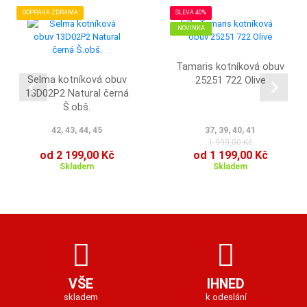
DOPRAVA ZDRAMA
SLEVA 40%
NOVINKA
Tamaris kotníková obuv
Selma kotníková obuv
25251 722 Olive
13D02P2 Natural černá
Š.obš.
42, 43, 44, 45
37, 39, 40, 41
1 999,00 Kč
od 2 199,00 Kč
od 1 199,00 Kč
Skladem
Skladem
VŠE
IHNED
skladem
k odeslání