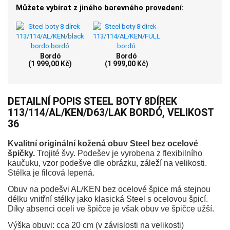
Můžete vybírat z jiného barevného provedení:
Bordó
Bordó
(1 999,00 Kč)
(1 999,00 Kč)
DETAILNÍ POPIS STEEL BOTY 8DÍREK
113/114/AL/KEN/D63/LAK BORDÓ, VELIKOST
36
Kvalitní originální kožená obuv Steel bez ocelové
špičky.
Trojité švy. Podešev je vyrobena z flexibilního
kaučuku, vzor podešve dle obrázku, záleží na velikosti.
Stélka je filcová lepená.
Obuv na podešvi AL/KEN bez ocelové špice má stejnou
délku vnitřní stélky jako klasická Steel s ocelovou špicí.
Díky absenci oceli ve špičce je však obuv ve špičce užší.
Výška obuvi: cca 20 cm (v závislosti na velikosti)