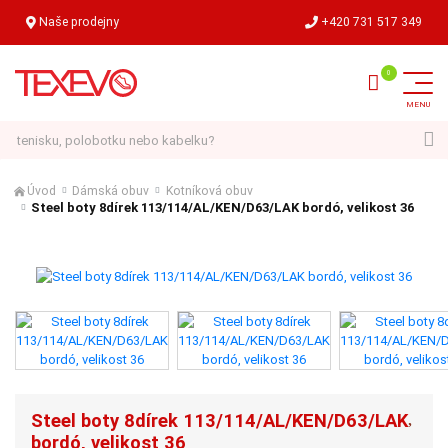
Naše prodejny
+420 731 517 349
Hledat
Úvod
Dámská obuv
Kotníková obuv
Steel boty 8dírek 113/114/AL/KEN/D63/LAK bordó, velikost 36
Steel boty 8dírek 113/114/AL/KEN/D63/LAK
bordó, velikost 36