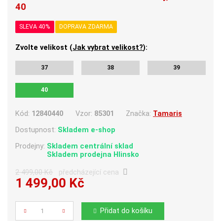
40
SLEVA 40%
DOPRAVA ZDARMA
Zvolte velikost (
Jak vybrat velikost?
):
37
38
39
40
Kód:
12840440
Vzor:
85301
Značka:
Tamaris
Dostupnost:
Skladem e-shop
Prodejny:
Skladem centrální sklad
Skladem
prodejna Hlinsko
2 499,00 Kč
předcházející cena
1 499,00 Kč
Počet
Přidat do košíku