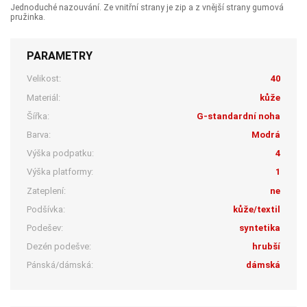
Jednoduché nazouvání. Ze vnitřní strany je zip a z vnější strany gumová
pružinka.
PARAMETRY
Velikost:
40
Materiál:
kůže
Šířka:
G-standardní noha
Barva:
Modrá
Výška podpatku:
4
Výška platformy:
1
Zateplení:
ne
Podšívka:
kůže/textil
Podešev:
syntetika
Dezén podešve:
hrubší
Pánská/dámská:
dámská