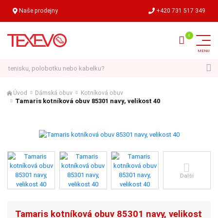
Naše prodejny
+420 731 517 349
Hledat
Úvod
Dámská obuv
Kotníková obuv
Tamaris kotníková obuv 85301 navy, velikost 40
Další
Tamaris kotníková obuv 85301 navy, velikost