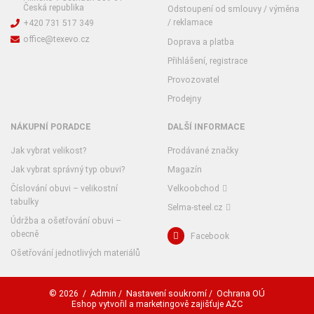
Česká republika
Odstoupení od smlouvy / výměna
/ reklamace
+420 731 517 349
office@texevo.cz
Doprava a platba
Přihlášení, registrace
Provozovatel
Prodejny
NÁKUPNÍ PORADCE
DALŠÍ INFORMACE
Jak vybrat velikost?
Prodávané značky
Jak vybrat správný typ obuvi?
Magazín
Číslování obuvi – velikostní
Velkoobchod
tabulky
Selma-steel.cz
Údržba a ošetřování obuvi –
obecně
Facebook
Ošetřování jednotlivých materiálů
Admin
Nastavení soukromí
Ochrana OÚ
© 2026
/
/
/
AZC
Eshop vytvořil a marketingově zajišťuje