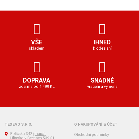
VŠE
IHNED
skladem
k odeslání
DOPRAVA
SNADNÉ
zdarma od 1 499 Kč
vrácení a výměna
TEXEVO S.R.O.
O NAKUPOVÁNÍ & ÚČET
Poličská 342
(mapa)
Obchodní podmínky
Hlinsko v Čechách 539 01