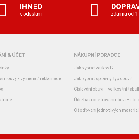
IHNED
DOPRA
k odeslání
zdarma od 1
NÍ & ÚČET
NÁKUPNÍ PORADCE
ínky
Jak vybrat velikost?
 smlouvy / výměna / reklamace
Jak vybrat správný typ obuvi?
ba
Číslování obuvi – velikostní tabul
istrace
Údržba a ošetřování obuvi – obe
Ošetřování jednotlivých materiá