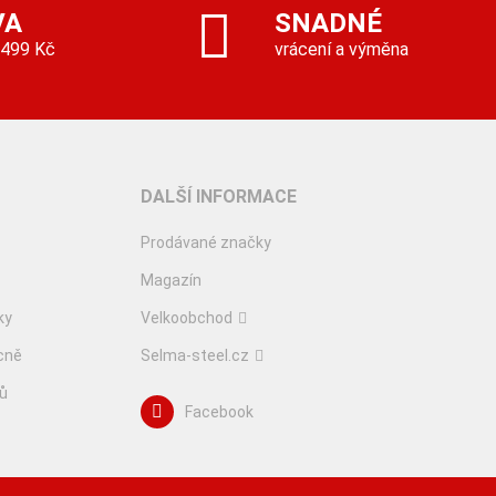
VA
SNADNÉ
 499 Kč
vrácení a výměna
DALŠÍ INFORMACE
Prodávané značky
Magazín
ky
Velkoobchod
cně
Selma-steel.cz
lů
Facebook