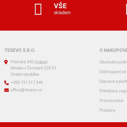
VŠE
skladem
TEXEVO S.R.O.
O NAKUPOVÁ
Poličská 342
(mapa)
Obchodní podm
Hlinsko v Čechách 539 01
Odstoupení od
Česká republika
Doprava a plat
+420 731 517 349
office@texevo.cz
Přihlášení, reg
Provozovatel
Prodejny