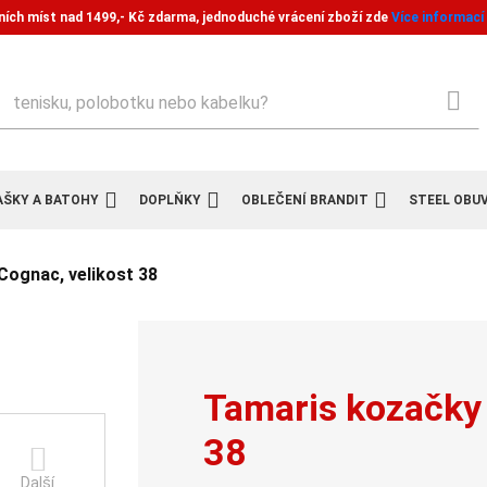
ních míst nad 1499,- Kč zdarma, jednoduché vrácení zboží zde
Více informací
ledat
AŠKY A BATOHY
DOPLŇKY
OBLEČENÍ BRANDIT
STEEL OBU
Cognac, velikost 38
Tamaris kozačky
38
Další