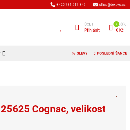
+420 731 517 349
office@texevo.cz
ÚČET
KOŠÍK
Přihlásit
0 Kč
V
SLEVY
POSLEDNÍ ŠANCE
 25625 Cognac, velikost