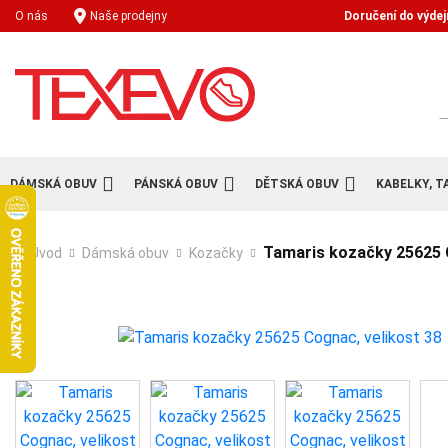
Doručení do výdej
O nás
Naše prodejny
H
DÁMSKÁ OBUV
PÁNSKÁ OBUV
DĚTSKÁ OBUV
KABELKY, T
Tamaris kozačky 25625 
Úvod
Dámská obuv
Kozačky