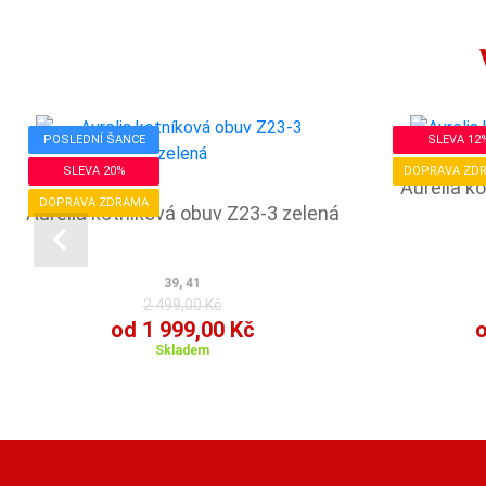
POSLEDNÍ ŠANCE
SLEVA 12
SLEVA 20%
DOPRAVA ZD
Aurelia k
DOPRAVA ZDRAMA
Aurelia kotníková obuv Z23-3 zelená
39, 41
2 499,00 Kč
od 1 999,00 Kč
o
Skladem