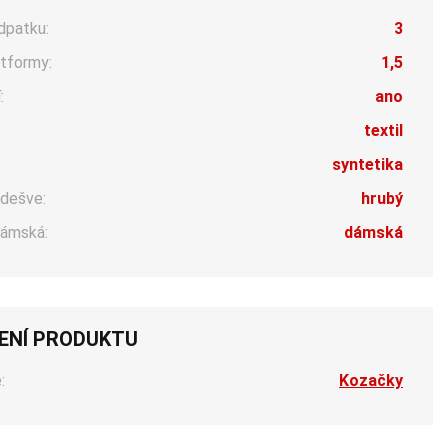
dpatku:
3
tformy:
1,5
:
ano
:
textil
syntetika
dešve:
hrubý
ámská:
dámská
ENÍ PRODUKTU
:
Kozačky