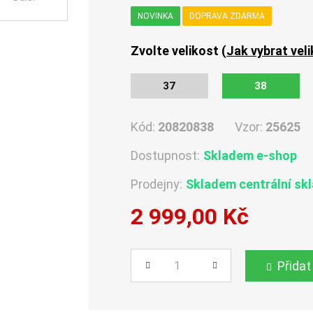
NOVINKA
DOPRAVA ZDARMA
Zvolte velikost (
Jak vybrat vel
37
38
Kód:
20820838
Vzor:
25625
Dostupnost:
Skladem e-shop
Prodejny:
Skladem centrální sk
2 999,00 Kč
Počet
Přidat