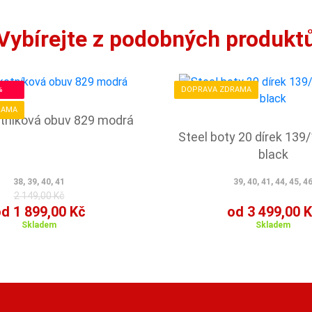
Vybírejte z podobných produkt
%
DOPRAVA ZDRAMA
RAMA
otníková obuv 829 modrá
Steel boty 20 dírek 139
black
38, 39, 40, 41
39, 40, 41, 44, 45, 4
2 149,00 Kč
d 1 899,00 Kč
od 3 499,00 
Skladem
Skladem