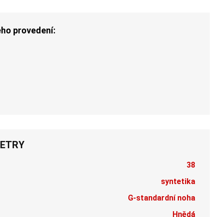
ého provedení:
ETRY
38
syntetika
G-standardní noha
Hnědá