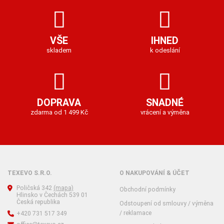
VŠE
IHNED
skladem
k odeslání
DOPRAVA
SNADNÉ
zdarma od 1 499 Kč
vrácení a výměna
TEXEVO S.R.O.
O NAKUPOVÁNÍ & ÚČET
Poličská 342
(mapa)
Obchodní podmínky
Hlinsko v Čechách 539 01
Česká republika
Odstoupení od smlouvy / výměna
/ reklamace
+420 731 517 349