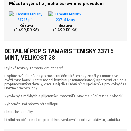
Můžete vybírat z jiného barevného provedení:
Růžová
Béžová
(1 499,00 Kč)
(1 499,00 Kč)
DETAILNÍ POPIS TAMARIS TENISKY 23715
MINT, VELIKOST 38
Stylové tenisky Tamaris v mint barvě.
Doplňte svůj šatník o tyto moderní dámské tenisky značky
Tamaris
ve
svěží mint barvě. Tento model kombinuje minimalistický sportovní vzhled s
propracovanými detaily, které z něj dělají ideálního společníka pro volný čas
i běžné pracovní dny.
Vyrobený z měkkých a příjemných materiálů. Maximální důraz na pohodlí.
Výborně tlumí nárazy při došlapu.
Elastické tkaničky.
Ideální na běžné nošení pro lehkou venkovní sportovní aktivitu, turistiku.