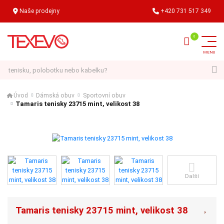
Naše prodejny
+420 731 517 349
Hledat
Úvod
Dámská obuv
Sportovní obuv
Tamaris tenisky 23715 mint, velikost 38
Další
Tamaris tenisky 23715 mint, velikost 38