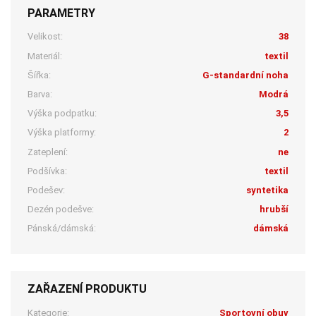
PARAMETRY
Velikost:
38
Materiál:
textil
Šířka:
G-standardní noha
Barva:
Modrá
Výška podpatku:
3,5
Výška platformy:
2
Zateplení:
ne
Podšívka:
textil
Podešev:
syntetika
Dezén podešve:
hrubší
Pánská/dámská:
dámská
ZAŘAZENÍ PRODUKTU
Kategorie:
Sportovní obuv