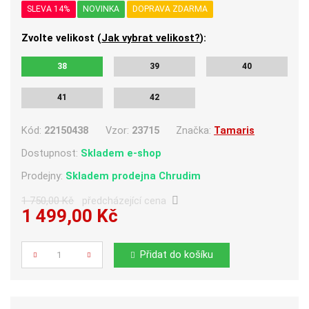
SLEVA 14%
NOVINKA
DOPRAVA ZDARMA
Zvolte velikost (
Jak vybrat velikost?
):
38
39
40
41
42
Kód:
22150438
Vzor:
23715
Značka:
Tamaris
Dostupnost:
Skladem e-shop
Prodejny:
Skladem
prodejna Chrudim
1 750,00 Kč
předcházející cena
1 499,00 Kč
Počet
Přidat do košíku