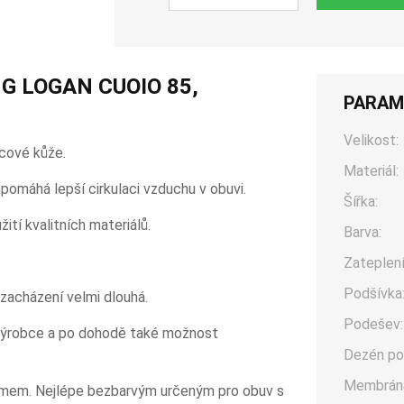
G LOGAN CUOIO 85,
PARAM
Velikost:
ícové kůže.
Materiál:
omáhá lepší cirkulaci vzduchu v obuvi.
Šířka:
tí kvalitních materiálů.
Barva:
Zateplení
Podšívka
zacházení velmi dlouhá.
Podešev:
u výrobce a po dohodě také možnost
Dezén po
Membrán
émem. Nejlépe bezbarvým určeným pro obuv s