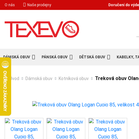
Doručení do výde
O nás
Naše prodejny
H
DÁMSKÁ OBUV
PÁNSKÁ OBUV
DĚTSKÁ OBUV
KABELKY, T
Treková obuv Olang
Úvod
Dámská obuv
Kotníková obuv