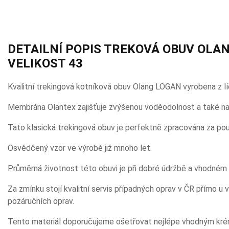
DETAILNÍ POPIS TREKOVÁ OBUV OLAN
VELIKOST 43
Kvalitní trekingová kotníková obuv Olang LOGAN vyrobena z l
Membrána Olantex zajišťuje zvýšenou voděodolnost a také nap
Tato klasická trekingová obuv je perfektně zpracována za použi
Osvědčený vzor ve výrobě již mnoho let.
Průměrná životnost této obuvi je při dobré údržbě a vhodném 
Za zmínku stojí kvalitní servis případných oprav v ČR přímo 
pozáručních oprav.
Tento materiál doporučujeme ošetřovat nejlépe vhodným kr