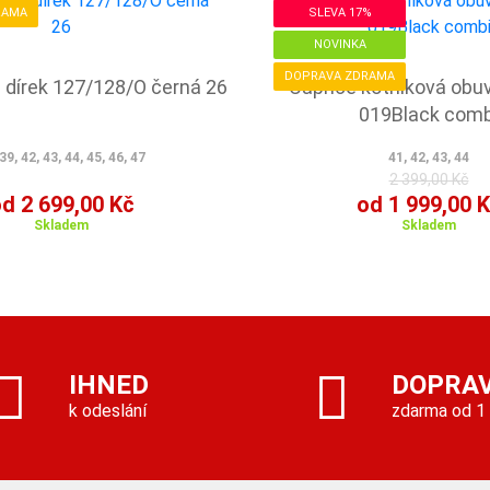
RAMA
SLEVA 17%
NOVINKA
DOPRAVA ZDRAMA
6 dírek 127/128/O černá 26
Caprice kotníková obu
019Black comb
39, 42, 43, 44, 45, 46, 47
41, 42, 43, 44
2 399,00 Kč
d 2 699,00 Kč
od 1 999,00 
Skladem
Skladem
IHNED
DOPRA
k odeslání
zdarma od 1