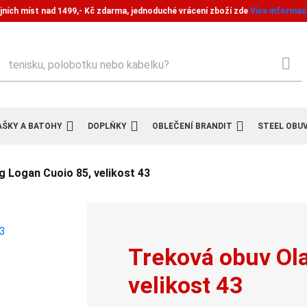
jních míst nad 1499,- Kč zdarma, jednoduché vrácení zboží zde
Více informac
ledat
AŠKY A BATOHY
DOPLŇKY
OBLEČENÍ BRANDIT
STEEL OBU
 Logan Cuoio 85, velikost 43
Treková obuv Ol
velikost 43