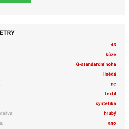
ETRY
43
kůže
G-standardní noha
Hnědá
:
ne
:
textil
syntetika
dešve:
hrubý
a:
ano