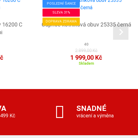
POSLEDNÍ ŠANCE
SLEVA 31%
DOPRAVA ZDRAMA
v 16200 C
Caprice kotníková obuv 25335 černá
i
40
2 899,00 Kč
Kč
1 999,00 Kč
Skladem
VA
SNADNÉ
 499 Kč
vrácení a výměna