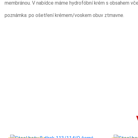
membránou. V nabídce máme hydrofóbní krém s obsahem vče
poznámka: po ošetření krémem/voskem obuv ztmavne.