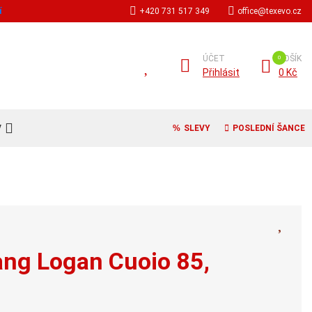
í
+420 731 517 349
office@texevo.cz
ÚČET
KOŠÍK
Přihlásit
0 Kč
V
SLEVY
POSLEDNÍ ŠANCE
ang Logan Cuoio 85,