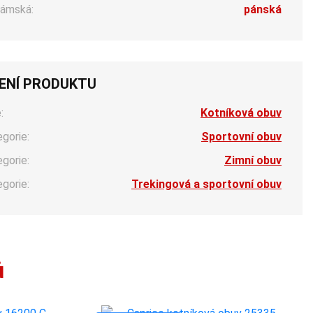
ámská:
pánská
ENÍ PRODUKTU
:
Kotníková obuv
egorie:
Sportovní obuv
egorie:
Zimní obuv
egorie:
Trekingová a sportovní obuv
ů