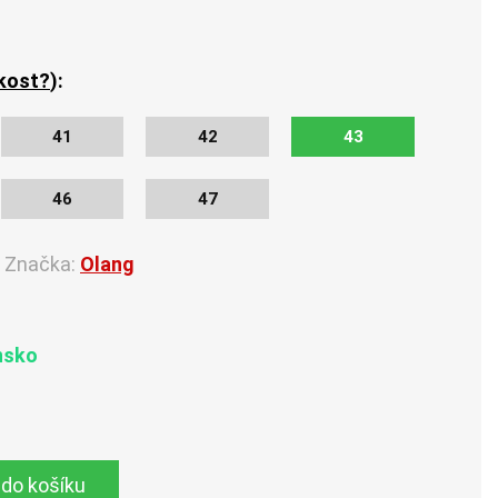
ikost?
):
41
42
43
46
47
Značka:
Olang
nsko
 do košíku