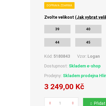
DOPRAVA ZDARMA
Zvolte velikost (
Jak vybrat vel
39
40
44
45
Kód:
5180843
Vzor:
Logan
Dostupnost:
Skladem e-shop
Prodejny:
Skladem
prodejna Hli
3 249,00 Kč
Počet
Přidat