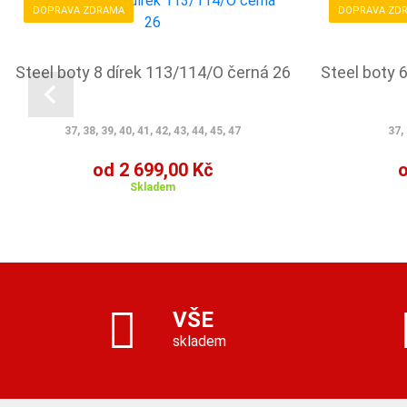
DOPRAVA ZDRAMA
DOPRAVA ZD
Steel boty 8 dírek 113/114/O černá 26
Steel boty 
37, 38, 39, 40, 41, 42, 43, 44, 45, 47
37, 
od 2 699,00 Kč
o
Skladem
VŠE
skladem