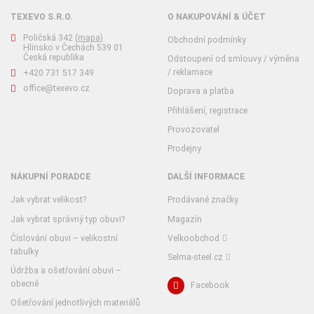
TEXEVO S.R.O.
O NAKUPOVÁNÍ & ÚČET
Poličská 342
(mapa)
Obchodní podmínky
Hlinsko v Čechách 539 01
Česká republika
Odstoupení od smlouvy / výměna
/ reklamace
+420 731 517 349
office@texevo.cz
Doprava a platba
Přihlášení, registrace
Provozovatel
Prodejny
NÁKUPNÍ PORADCE
DALŠÍ INFORMACE
Jak vybrat velikost?
Prodávané značky
Jak vybrat správný typ obuvi?
Magazín
Číslování obuvi – velikostní
Velkoobchod
tabulky
Selma-steel.cz
Údržba a ošetřování obuvi –
obecně
Facebook
Ošetřování jednotlivých materiálů