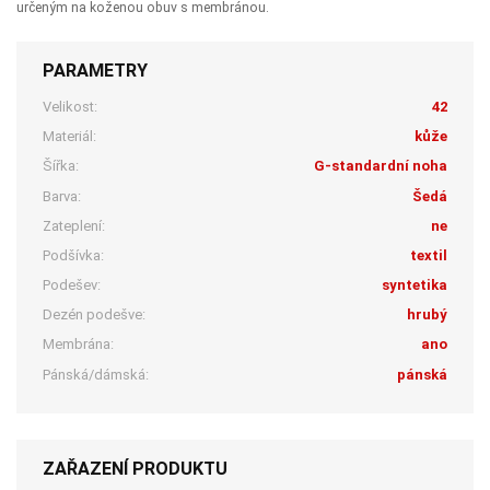
určeným na koženou obuv s membránou.
PARAMETRY
Velikost:
42
Materiál:
kůže
Šířka:
G-standardní noha
Barva:
Šedá
Zateplení:
ne
Podšívka:
textil
Podešev:
syntetika
Dezén podešve:
hrubý
Membrána:
ano
Pánská/dámská:
pánská
ZAŘAZENÍ PRODUKTU