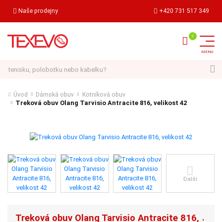
Naše prodejny
+420 731 517 349
Hledat
Úvod
Dámská obuv
Kotníková obuv
Treková obuv Olang Tarvisio Antracite 816, velikost 42
Další
Treková obuv Olang Tarvisio Antracite 816,