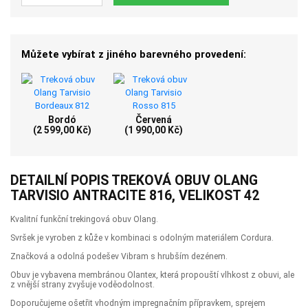
Můžete vybírat z jiného barevného provedení:
Bordó
Červená
(2 599,00 Kč)
(1 990,00 Kč)
DETAILNÍ POPIS TREKOVÁ OBUV OLANG
TARVISIO ANTRACITE 816, VELIKOST 42
Kvalitní funkční trekingová obuv Olang.
Svršek je vyroben z kůže v kombinaci s odolným materiálem Cordura.
Značková a odolná podešev Vibram s hrubším dezénem.
Obuv je vybavena membránou Olantex, která propouští vlhkost z obuvi, ale
z vnější strany zvyšuje voděodolnost.
Doporučujeme ošetřit vhodným impregnačním přípravkem, sprejem