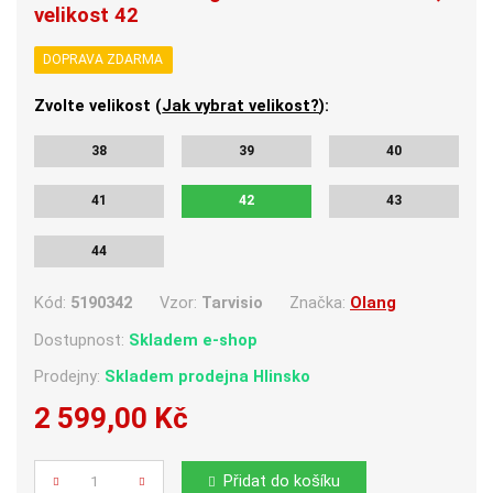
velikost 42
DOPRAVA ZDARMA
Zvolte velikost (
Jak vybrat velikost?
):
38
39
40
41
42
43
44
Kód:
5190342
Vzor:
Tarvisio
Značka:
Olang
Dostupnost:
Skladem e-shop
Prodejny:
Skladem
prodejna Hlinsko
2 599,00 Kč
Počet
Přidat do košíku