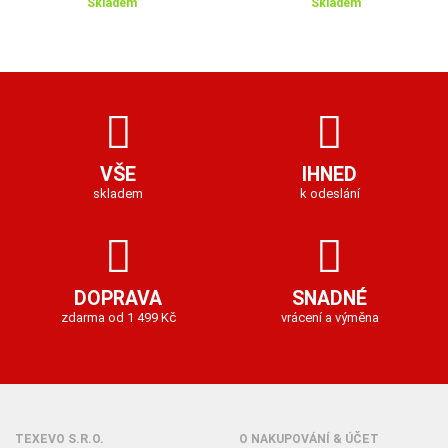
Skladem
Skladem
VŠE
IHNED
skladem
k odeslání
DOPRAVA
SNADNÉ
zdarma od 1 499 Kč
vrácení a výměna
TEXEVO S.R.O.
O NAKUPOVÁNÍ & ÚČET