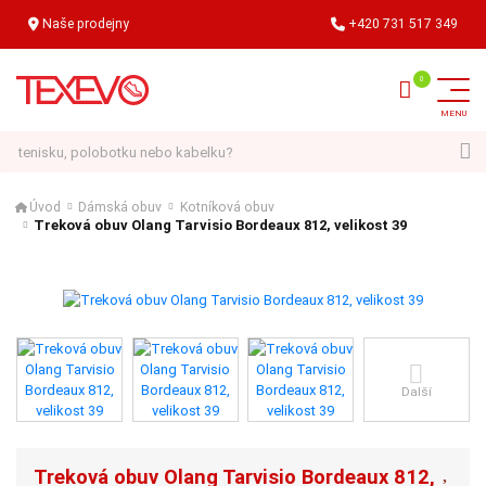
Naše prodejny
+420 731 517 349
Hledat
Úvod
Dámská obuv
Kotníková obuv
Treková obuv Olang Tarvisio Bordeaux 812, velikost 39
Další
Treková obuv Olang Tarvisio Bordeaux 812,