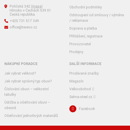
Poličská 342
(mapa)
Obchodní podmínky
Hlinsko v Čechách 539 01
Česká republika
Odstoupení od smlouvy / výměna
/ reklamace
+420 731 517 349
office@texevo.cz
Doprava a platba
Přihlášení, registrace
Provozovatel
Prodejny
NÁKUPNÍ PORADCE
DALŠÍ INFORMACE
Jak vybrat velikost?
Prodávané značky
Jak vybrat správný typ obuvi?
Magazín
Číslování obuvi – velikostní
Velkoobchod
tabulky
Selma-steel.cz
Údržba a ošetřování obuvi –
obecně
Facebook
Ošetřování jednotlivých materiálů