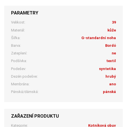
PARAMETRY
Velikost:
39
Materiál:
kůže
Šířka:
G-standardní noha
Barva:
Bordó
Zateplení:
ne
Podšívka:
textil
Podešev:
syntetika
Dezén podešve:
hrubý
Membrána:
ano
Pánská/dámská:
pánská
ZAŘAZENÍ PRODUKTU
Kategorie:
Kotníková obuv