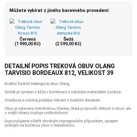
Můžete vybírat z jiného barevného provedení:
Červená
Šedá
(1 990,00 Kč)
(2 599,00 Kč)
DETAILNÍ POPIS TREKOVÁ OBUV OLANG
TARVISIO BORDEAUX 812, VELIKOST 39
Kvalitní funkční trekingová obuv Olang.
Svršek je vyroben z kůže v kombinaci s odolným materiálem Cordura.
Značková a odolná podešev Vibram s hrubším dezénem.
Obuv je vybavena membránou Olantex, která propouští vlhkost z obuvi, ale
z vnější strany zvyšuje voděodolnost.
Doporučujeme ošetřit vhodným impregnačním přípravkem, sprejem
určeným na koženou obuv s membránou.