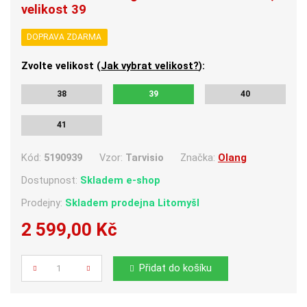
velikost 39
DOPRAVA ZDARMA
Zvolte velikost (
Jak vybrat velikost?
):
38
39
40
41
Kód:
5190939
Vzor:
Tarvisio
Značka:
Olang
Dostupnost:
Skladem e-shop
Prodejny:
Skladem
prodejna Litomyšl
2 599,00 Kč
Počet
Přidat do košíku