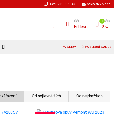
+420 731 517 349
office@texevo.cz
ÚČET
KOŠÍK
Přihlásit
0 Kč
V
SLEVY
POSLEDNÍ ŠANCE
zí řazení
Od nejlevnějších
Od nejdražších