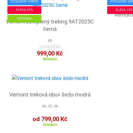
POSLEDNÍ ŠANCE
POSLEDNÍ ŠA
SLEVA 41%
SLEVA 15%
Vemont
NOVINKA
Vemont zateplený treking 9AT2025C
černá
45
1 699,00 Kč
999,00 Kč
Skladem
Vemont treková obuv šedo-modrá
36, 37, 38
od 799,00 Kč
Skladem