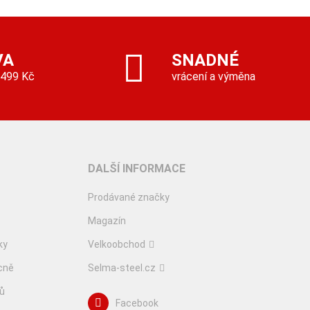
VA
SNADNÉ
 499 Kč
vrácení a výměna
DALŠÍ INFORMACE
Prodávané značky
Magazín
ky
Velkoobchod
cně
Selma-steel.cz
lů
Facebook