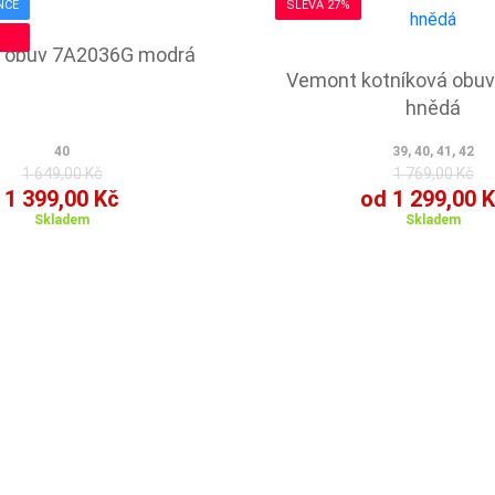
NCE
SLEVA 27%
 obuv 7A2036G modrá
Vemont kotníková obu
hnědá
40
39, 40, 41, 42
1 649,00 Kč
1 769,00 Kč
1 399,00 Kč
od 1 299,00 
Skladem
Skladem