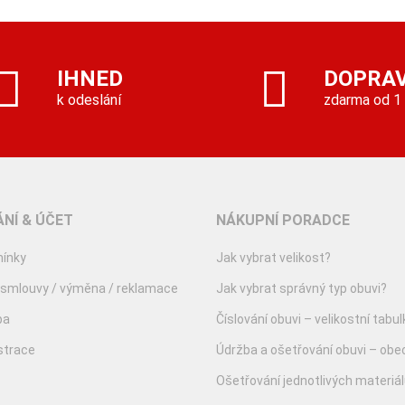
IHNED
DOPRA
k odeslání
zdarma od 1
NÍ & ÚČET
NÁKUPNÍ PORADCE
ínky
Jak vybrat velikost?
 smlouvy / výměna / reklamace
Jak vybrat správný typ obuvi?
ba
Číslování obuvi – velikostní tabul
istrace
Údržba a ošetřování obuvi – obe
Ošetřování jednotlivých materiá