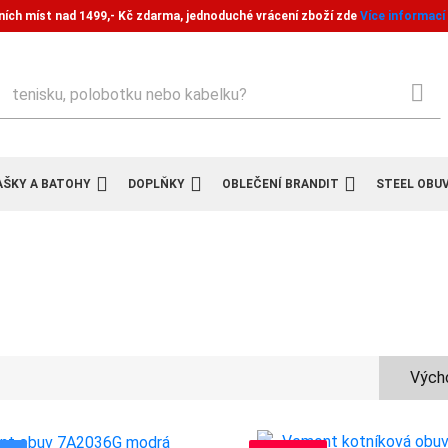
ních míst nad 1499,- Kč zdarma, jednoduché vrácení zboží zde
Více informací
ledat
AŠKY A BATOHY
DOPLŇKY
OBLEČENÍ BRANDIT
STEEL OBU
Výcho