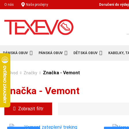
Doručení do výdej
O nás
Naše prodejny
H
DÁMSKÁ OBUV
PÁNSKÁ OBUV
DĚTSKÁ OBUV
KABELKY, T
Značka - Vemont
Úvod
Značky
Značka - Vemont
Zobrazit filtr