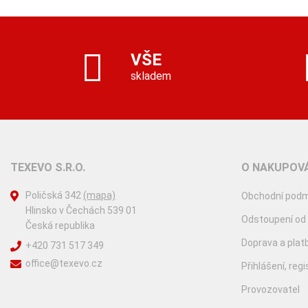
VŠE
skladem
TEXEVO S.R.O.
O NAKUPOVÁ
Poličská 342
(mapa)
Obchodní podm
Hlinsko v Čechách 539 01
Odstoupení od
Česká republika
Doprava a plat
+420 731 517 349
office@texevo.cz
Přihlášení, reg
Provozovatel