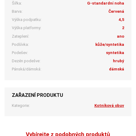
Šířka:
G-standardní noha
Barva:
Červená
Výška podpatku:
4,5
Výška platformy:
2
Zateplení:
ano
Podšívka:
kůže/syntetika
Podešev:
syntetika
Dezén podešve:
hrubý
Pánská/dámská:
dámská
ZAŘAZENÍ PRODUKTU
Kategorie:
Kotníková obuv
Vybírejte z podobných produktů