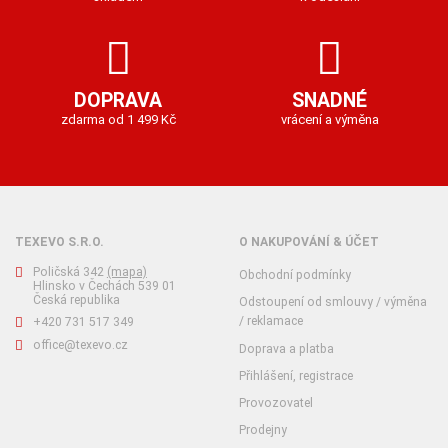
DOPRAVA
SNADNÉ
zdarma od 1 499 Kč
vrácení a výměna
TEXEVO S.R.O.
O NAKUPOVÁNÍ & ÚČET
Poličská 342
(mapa)
Obchodní podmínky
Hlinsko v Čechách 539 01
Česká republika
Odstoupení od smlouvy / výměna
/ reklamace
+420 731 517 349
office@texevo.cz
Doprava a platba
Přihlášení, registrace
Provozovatel
Prodejny