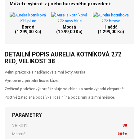
Můžete vybírat z jiného barevného provedení:
Bordó
Modrá
Hnědá
(1 299,00 Kč)
(1 299,00 Kč)
(1 299,00 Kč)
DETAILNÍ POPIS AURELIA KOTNÍKOVÁ 272
RED, VELIKOST 38
Velmi praktické a nadčasové zimní boty Aurelia.
Vyrobené z přírodní lícové kůže.
Zvýšená podešev výborně izoluje od chladu a navíc vypadá elegantně.
Poctivě zateplená podšívka. Ideální na podzimní a zimní měsíce.
PARAMETRY
Velikost:
38
Materiál:
kůže