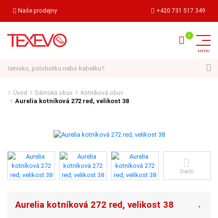
Naše prodejny
+420 731 517 349
Hledat
Úvod
Dámská obuv
Kotníková obuv
Aurelia kotníková 272 red, velikost 38
Další
Aurelia kotníková 272 red, velikost 38