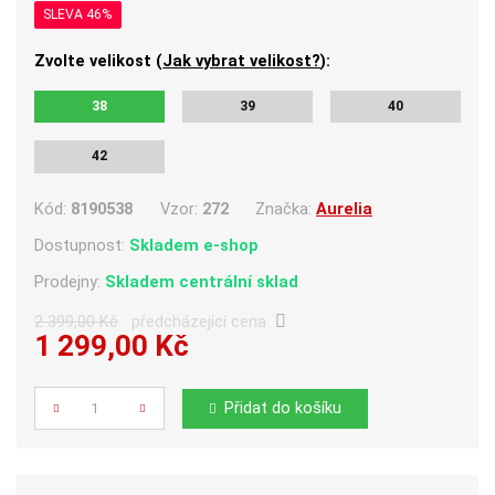
SLEVA 46%
Zvolte velikost (
Jak vybrat velikost?
):
38
39
40
42
Kód:
8190538
Vzor:
272
Značka:
Aurelia
Dostupnost:
Skladem e-shop
Prodejny:
Skladem centrální sklad
2 399,00 Kč
předcházející cena
1 299,00 Kč
Počet
Přidat do košíku