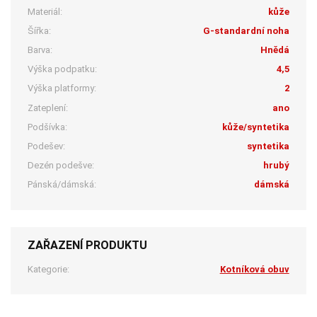
Materiál:
kůže
Šířka:
G-standardní noha
Barva:
Hnědá
Výška podpatku:
4,5
Výška platformy:
2
Zateplení:
ano
Podšívka:
kůže/syntetika
Podešev:
syntetika
Dezén podešve:
hrubý
Pánská/dámská:
dámská
ZAŘAZENÍ PRODUKTU
Kategorie:
Kotníková obuv