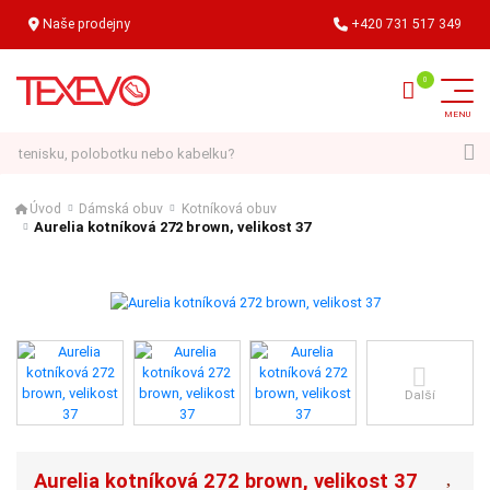
Naše prodejny
+420 731 517 349
Hledat
Úvod
Dámská obuv
Kotníková obuv
Aurelia kotníková 272 brown, velikost 37
Další
Aurelia kotníková 272 brown, velikost 37