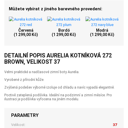
Můžete vybírat z jiného barevného provedení:
Červená
Bordó
Modrá
(1 299,00 Kč)
(1 299,00 Kč)
(1 299,00 Kč)
DETAILNÍ POPIS AURELIA KOTNÍKOVÁ 272
BROWN, VELIKOST 37
Velmi praktické a nadčasové zimní boty Aurelia.
Vyrobené z přírodní kůže.
Zvýšená podešev výborně izoluje od chladu a navíc vypadá elegantně.
Poctivě zateplená podšívka. Ideální na podzimní a zimní měsíce. Pro
ilustraci je podšívka vyfocena na jiném modelu.
PARAMETRY
Velikost:
37