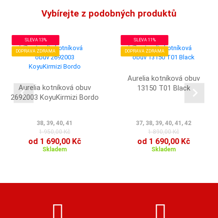
Vybírejte z podobných produktů
SLEVA 13%
SLEVA 11%
DOPRAVA ZDRAMA
DOPRAVA ZDRAMA
Aurelia kotníková obuv
Aurelia kotníková obuv
13150 T01 Black
2692003 KoyuKirmizi Bordo
38, 39, 40, 41
37, 38, 39, 40, 41, 42
1 950,00 Kč
1 890,00 Kč
od 1 690,00 Kč
od 1 690,00 Kč
Skladem
Skladem