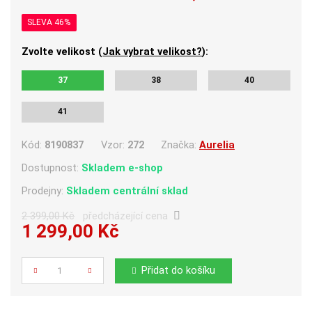
SLEVA 46%
Zvolte velikost (
Jak vybrat velikost?
):
37
38
40
41
Kód:
8190837
Vzor:
272
Značka:
Aurelia
Dostupnost:
Skladem e-shop
Prodejny:
Skladem centrální sklad
2 399,00 Kč
předcházející cena
1 299,00 Kč
Počet
Přidat do košíku