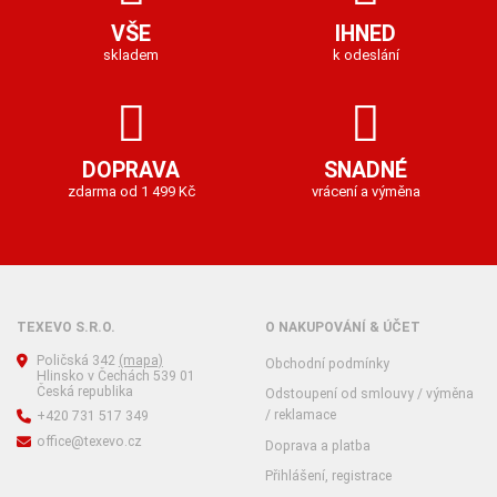
VŠE
IHNED
skladem
k odeslání
DOPRAVA
SNADNÉ
zdarma od 1 499 Kč
vrácení a výměna
TEXEVO S.R.O.
O NAKUPOVÁNÍ & ÚČET
Poličská 342
(mapa)
Obchodní podmínky
Hlinsko v Čechách 539 01
Česká republika
Odstoupení od smlouvy / výměna
/ reklamace
+420 731 517 349
office@texevo.cz
Doprava a platba
Přihlášení, registrace