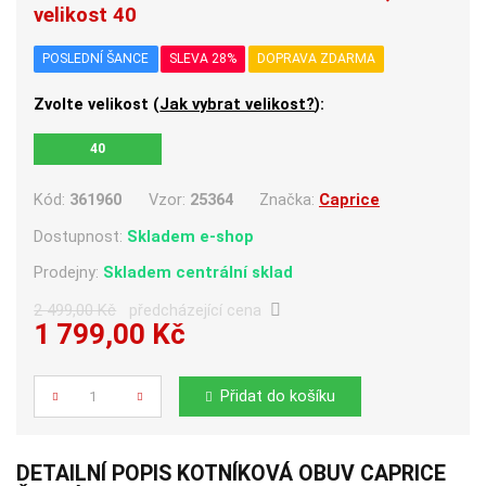
velikost 40
POSLEDNÍ ŠANCE
SLEVA 28%
DOPRAVA ZDARMA
Zvolte velikost (
Jak vybrat velikost?
):
40
Kód:
361960
Vzor:
25364
Značka:
Caprice
Dostupnost:
Skladem e-shop
Prodejny:
Skladem centrální sklad
2 499,00 Kč
předcházející cena
1 799,00 Kč
Počet
Přidat do košíku
DETAILNÍ POPIS KOTNÍKOVÁ OBUV CAPRICE