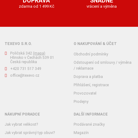
DOPRAVA
SNADNÉ
zdarma od 1 499 Kč
vrácení a výměna
TEXEVO S.R.O.
O NAKUPOVÁNÍ & ÚČET
Poličská 342
(mapa)
Obchodní podmínky
Hlinsko v Čechách 539 01
Česká republika
Odstoupení od smlouvy / výměna
/ reklamace
+420 731 517 349
office@texevo.cz
Doprava a platba
Přihlášení, registrace
Provozovatel
Prodejny
NÁKUPNÍ PORADCE
DALŠÍ INFORMACE
Jak vybrat velikost?
Prodávané značky
Jak vybrat správný typ obuvi?
Magazín