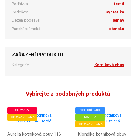
Podšívka:
textil
Podešev:
syntetika
Dezén podešve:
jemný
Pánská/dámská:
dámská
ZAŘAZENÍ PRODUKTU
Kategorie:
Kotníková obuv
Vybírejte z podobných produktů
SLEVA 16%
POSLEDNÍ ŠANCE
DOPRAVA ZDRAMA
NOVINKA
DOPRAVA ZDRAMA
Aurelia kotníková obuv 116
Klondike kotníková obuv