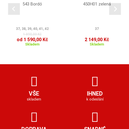
543 Bordó
450H01 zelená
37, 38, 39, 40, 41, 42
37
1 890,00 Kč
od 1 590,00 Kč
2 149,00 Kč
Skladem
Skladem
VŠE
IHNED
skladem
k odeslání