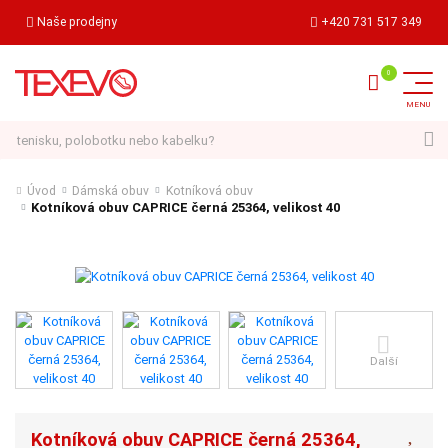
Naše prodejny
+420 731 517 349
Hledat
Úvod
Dámská obuv
Kotníková obuv
Kotníková obuv CAPRICE černá 25364, velikost 40
Další
Kotníková obuv CAPRICE černá 25364,