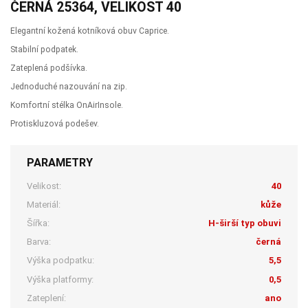
ČERNÁ 25364, VELIKOST 40
Elegantní kožená kotníková obuv Caprice.
Stabilní podpatek.
Zateplená podšívka.
Jednoduché nazouvání na zip.
Komfortní stélka OnAirInsole.
Protiskluzová podešev.
PARAMETRY
Velikost:
40
Materiál:
kůže
Šířka:
H-širší typ obuvi
Barva:
černá
Výška podpatku:
5,5
Výška platformy:
0,5
Zateplení:
ano