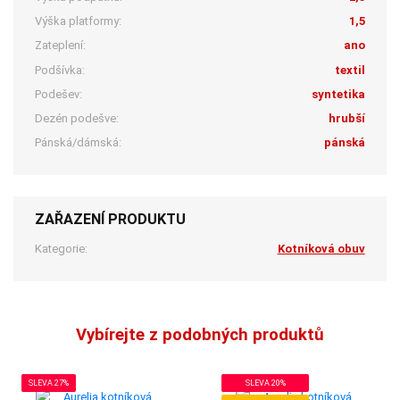
Výška platformy:
1,5
Zateplení:
ano
Podšívka:
textil
Podešev:
syntetika
Dezén podešve:
hrubší
Pánská/dámská:
pánská
ZAŘAZENÍ PRODUKTU
Kategorie:
Kotníková obuv
Vybírejte z podobných produktů
SLEVA 27%
SLEVA 20%