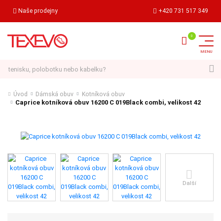
Naše prodejny
+420 731 517 349
Hledat
Úvod
Dámská obuv
Kotníková obuv
Caprice kotníková obuv 16200 C 019Black combi, velikost 42
Další