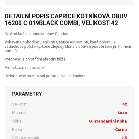
DETAILNÍ POPIS CAPRICE KOTNÍKOVÁ OBUV
16200 C 019BLACK COMBI, VELIKOST 42
Kvalitní kožená pánská obuv Caprice.
Vybavena pohodlnou stélkou Caprice Air Motion, která obsahuje
vzduchové polštářky, které zlepšují klima v obuvi a působí také při tlumení
nárazů.
Vyrobeno z prvotřídní přírodní kůže.
Protiskluzová podešev.
Jednoduché nazouvání pomocí zipu a tkaniček.
PARAMETRY
Velikost:
42
Materiál:
kůže
Šířka:
G-standardní noha
Barva:
Černá
Výška podpatku:
2,5