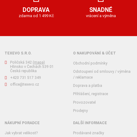
DOPRAVA
SNADNÉ
zdarma od 1 499 Kč
vrácení a výměna
TEXEVO S.R.O.
O NAKUPOVÁNÍ & ÚČET
Poličská 342
(mapa)
Obchodní podmínky
Hlinsko v Čechách 539 01
Česká republika
Odstoupení od smlouvy / výměna
/ reklamace
+420 731 517 349
office@texevo.cz
Doprava a platba
Přihlášení, registrace
Provozovatel
Prodejny
NÁKUPNÍ PORADCE
DALŠÍ INFORMACE
Jak vybrat velikost?
Prodávané značky