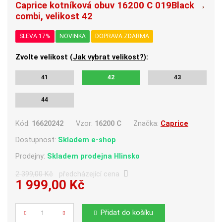
Caprice kotníková obuv 16200 C 019Black
combi, velikost 42
SLEVA 17%
NOVINKA
DOPRAVA ZDARMA
Zvolte velikost (
Jak vybrat velikost?
):
41
42
43
44
Kód:
16620242
Vzor:
16200 C
Značka:
Caprice
Dostupnost:
Skladem e-shop
Prodejny:
Skladem
prodejna Hlinsko
2 399,00 Kč
předcházející cena
1 999,00 Kč
Počet
Přidat do košíku