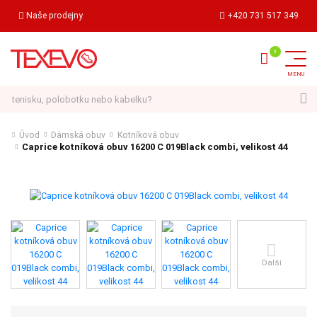
Naše prodejny
+420 731 517 349
Hledat
Úvod
Dámská obuv
Kotníková obuv
Caprice kotníková obuv 16200 C 019Black combi, velikost 44
Další