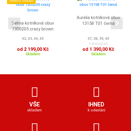
DOPRAVA ZDRAMA
Aurelia kotníková obuv
Selma kotníková obuv
13158 T01 černá
13D0205 crazy brown
42, 43, 44, 45
37, 38, 39, 40
1 890,00 Kč
od 2 199,00 Kč
od 1 390,00 Kč
Skladem
Skladem
VŠE
IHNED
skladem
k odeslání