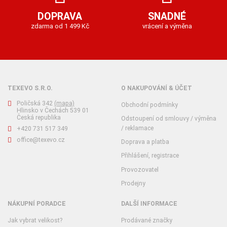
DOPRAVA
SNADNÉ
zdarma od 1 499 Kč
vrácení a výměna
TEXEVO S.R.O.
O NAKUPOVÁNÍ & ÚČET
Poličská 342
(mapa)
Obchodní podmínky
Hlinsko v Čechách 539 01
Česká republika
Odstoupení od smlouvy / výměna
/ reklamace
+420 731 517 349
office@texevo.cz
Doprava a platba
Přihlášení, registrace
Provozovatel
Prodejny
NÁKUPNÍ PORADCE
DALŠÍ INFORMACE
Jak vybrat velikost?
Prodávané značky