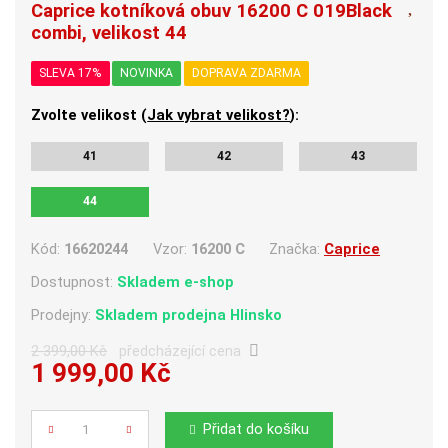
Caprice kotníková obuv 16200 C 019Black
combi, velikost 44
SLEVA 17%
NOVINKA
DOPRAVA ZDARMA
Zvolte velikost (
Jak vybrat velikost?
):
41
42
43
44
Kód:
16620244
Vzor:
16200 C
Značka:
Caprice
Dostupnost:
Skladem e-shop
Prodejny:
Skladem
prodejna Hlinsko
2 399,00 Kč
předcházející cena
1 999,00 Kč
Počet
Přidat do košíku