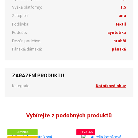
Výška platformy:
1,5
Zateplení:
ano
Podšívka:
textil
Podešev:
syntetika
Dezén podešve:
hrubší
Pánská/dámská:
pánská
ZAŘAZENÍ PRODUKTU
Kategorie:
Kotníková obuv
Vybírejte z podobných produktů
NOVINKA
SLEVA 26%