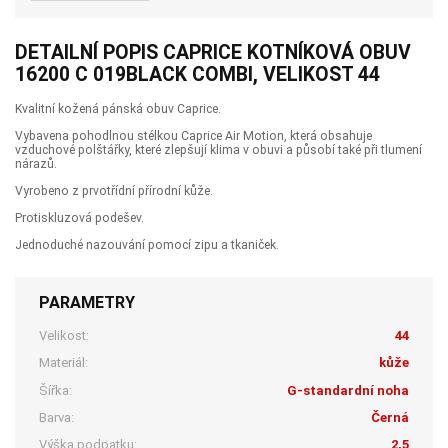
DETAILNÍ POPIS CAPRICE KOTNÍKOVÁ OBUV
16200 C 019BLACK COMBI, VELIKOST 44
Kvalitní kožená pánská obuv Caprice.
Vybavena pohodlnou stélkou Caprice Air Motion, která obsahuje
vzduchové polštářky, které zlepšují klima v obuvi a působí také při tlumení
nárazů.
Vyrobeno z prvotřídní přírodní kůže.
Protiskluzová podešev.
Jednoduché nazouvání pomocí zipu a tkaniček.
PARAMETRY
Velikost:
44
Materiál:
kůže
Šířka:
G-standardní noha
Barva:
Černá
Výška podpatku:
2,5