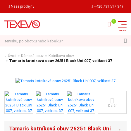
Naše prodejny
+420 731 517 349
Hledat
Úvod
Dámská obuv
Kotníková obuv
Tamaris kotníková obuv 26251 Black Uni 007, velikost 37
Další
Tamaris kotníková obuv 26251 Black Uni