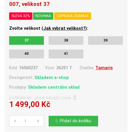
007, velikost 37
SLEVA 32%
NOVINKA
DOPRAVA ZDARMA
Zvolte velikost (
Jak vybrat velikost?
):
37
38
39
40
41
Kód:
16560237
Vzor:
26251 T
Značka:
Tamaris
Dostupnost:
Skladem e-shop
Prodejny:
Skladem centrální sklad
2 199,00 Kč
předcházející cena
1 499,00 Kč
Počet
Přidat do košíku