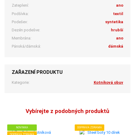
Zateplení:
ano
Podšívka:
textil
Podešev:
syntetika
Dezén podešve:
hrubší
Membrána:
ano
Pánská/dámská:
dámská
ZAŘAZENÍ PRODUKTU
Kategorie:
Kotníková obuv
Vybírejte z podobných produktů
NOVINKA
DOPRAVA ZDRAMA
DOPRAVA ZDRAMA