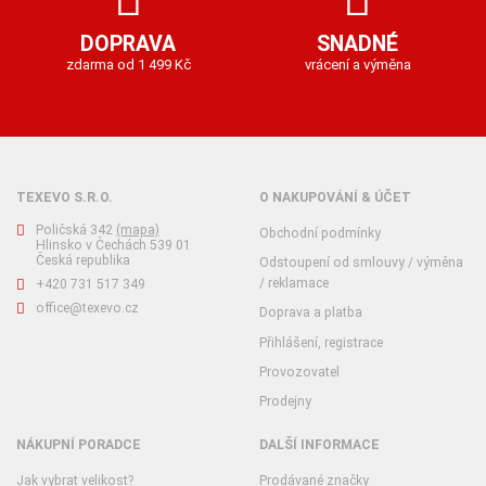
DOPRAVA
SNADNÉ
zdarma od 1 499 Kč
vrácení a výměna
TEXEVO S.R.O.
O NAKUPOVÁNÍ & ÚČET
Poličská 342
(mapa)
Obchodní podmínky
Hlinsko v Čechách 539 01
Česká republika
Odstoupení od smlouvy / výměna
/ reklamace
+420 731 517 349
office@texevo.cz
Doprava a platba
Přihlášení, registrace
Provozovatel
Prodejny
NÁKUPNÍ PORADCE
DALŠÍ INFORMACE
Jak vybrat velikost?
Prodávané značky