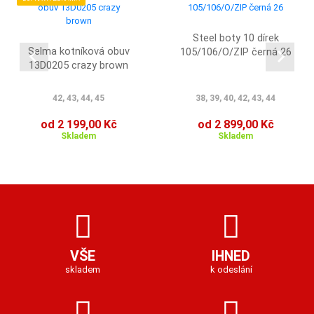
Steel boty 10 dírek
Selma kotníková obuv
105/106/O/ZIP černá 26
13D0205 crazy brown
42, 43, 44, 45
38, 39, 40, 42, 43, 44
od 2 199,00 Kč
od 2 899,00 Kč
Skladem
Skladem
VŠE
IHNED
skladem
k odeslání