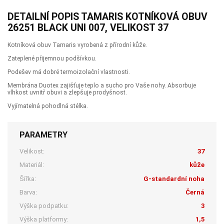
DETAILNÍ POPIS TAMARIS KOTNÍKOVÁ OBUV
26251 BLACK UNI 007, VELIKOST 37
Kotníková obuv Tamaris vyrobená z přírodní kůže.
Zateplené přijemnou podšívkou.
Podešev má dobré termoizolační vlastnosti.
Membrána Duotex zajišťuje teplo a sucho pro Vaše nohy. Absorbuje
vlhkost uvnitř obuvi a zlepšuje prodyšnost.
Vyjímatelná pohodlná stélka.
PARAMETRY
Velikost:
37
Materiál:
kůže
Šířka:
G-standardní noha
Barva:
Černá
Výška podpatku:
3
Výška platformy:
1,5