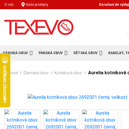
Doručení do výdej
O nás
Naše prodejny
H
DÁMSKÁ OBUV
PÁNSKÁ OBUV
DĚTSKÁ OBUV
KABELKY, T
Aurelia kotníková 
Úvod
Dámská obuv
Kotníková obuv