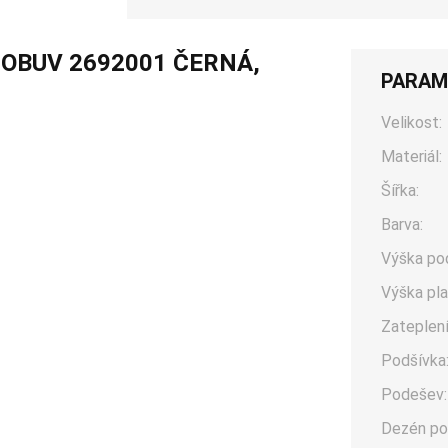
 OBUV 2692001 ČERNÁ,
PARAM
Velikost:
Materiál:
Šířka:
Barva:
Výška po
Výška pla
Zateplení
Podšívka
Podešev:
Dezén po