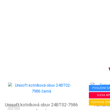
POSLEDNÍ Š
SLEVA 40
DOPRAVA ZD
Unisoft kotníková obuv 24BT02-7986
Tamaris