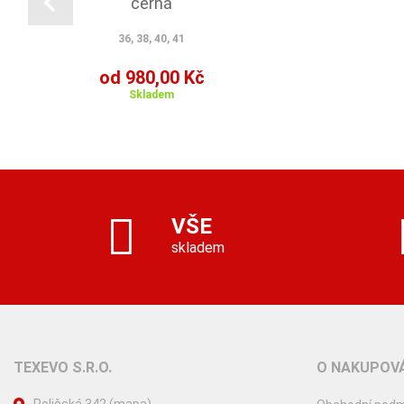
černá
36, 38, 40, 41
od 980,00 Kč
Skladem
VŠE
skladem
TEXEVO S.R.O.
O NAKUPOVÁ