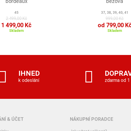
bordeaux
béžová
45
37, 38, 39, 40, 41
2 499,00 Kč
999,00 Kč
1 499,00 Kč
od 799,00 K
Skladem
Skladem
IHNED
DOPRA
k odeslání
zdarma od 1
NÍ & ÚČET
NÁKUPNÍ PORADCE