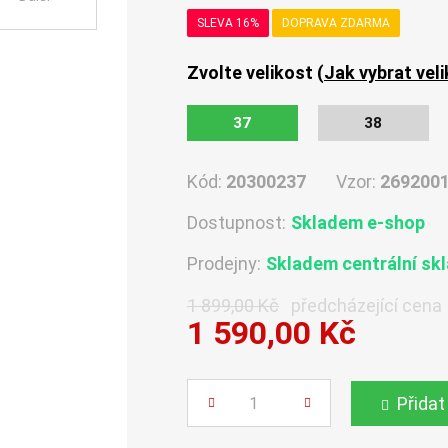
SLEVA 16%
DOPRAVA ZDARMA
Zvolte velikost (
Jak vybrat vel
37
38
Kód:
20300237
Vzor:
269200
Dostupnost:
Skladem e-shop
Prodejny:
Skladem centrální sk
1 899,00 Kč
předcházející cena
1 590,00 Kč
Počet
Přidat