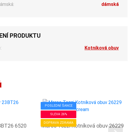
ámská:
dámská
ENÍ PRODUKTU
:
Kotníková obuv
ů
POSLEDNÍ ŠANCE
SLEVA 26%
DOPRAVA ZDRAMA
23BT26 6520
Marco Tozzi Kotníková obuv 26229