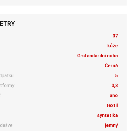
ETRY
37
kůže
G-standardní noha
Černá
dpatku:
5
tformy:
0,3
:
ano
:
textil
syntetika
dešve:
jemný