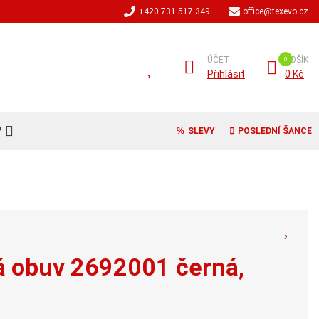
+420 731 517 349
office@texevo.cz
ÚČET
KOŠÍK
Přihlásit
0 Kč
V
SLEVY
POSLEDNÍ ŠANCE
vá obuv 2692001 černá,