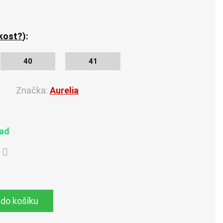
ikost?
):
40
41
1
Značka:
Aurelia
lad
 do košíku