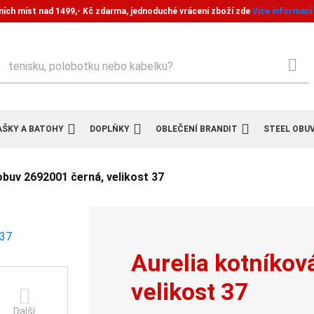
ních míst nad 1499,- Kč zdarma, jednoduché vrácení zboží zde
Více informací
ledat
AŠKY A BATOHY
DOPLŇKY
OBLEČENÍ BRANDIT
STEEL OBU
obuv 2692001 černá, velikost 37
Aurelia kotníko
velikost 37
Další