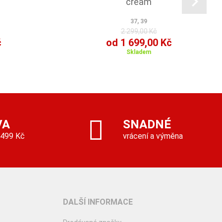
cream
37, 39
2 299,00 Kč
č
od 1 699,00 Kč
Skladem
VA
SNADNÉ
 499 Kč
vrácení a výměna
DALŠÍ INFORMACE