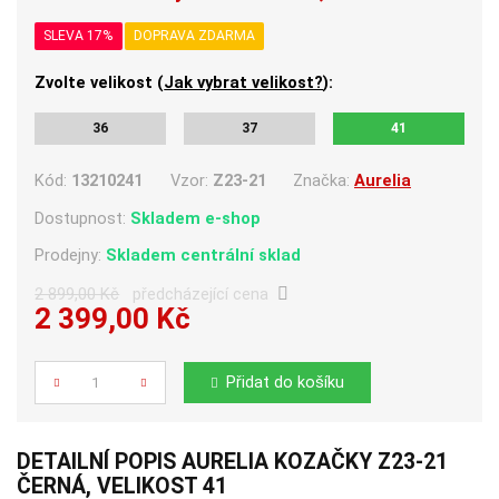
SLEVA 17%
DOPRAVA ZDARMA
Zvolte velikost (
Jak vybrat velikost?
):
36
37
41
Kód:
13210241
Vzor:
Z23-21
Značka:
Aurelia
Dostupnost:
Skladem e-shop
Prodejny:
Skladem centrální sklad
2 899,00 Kč
předcházející cena
2 399,00 Kč
Počet
Přidat do košíku
DETAILNÍ POPIS AURELIA KOZAČKY Z23-21
ČERNÁ, VELIKOST 41