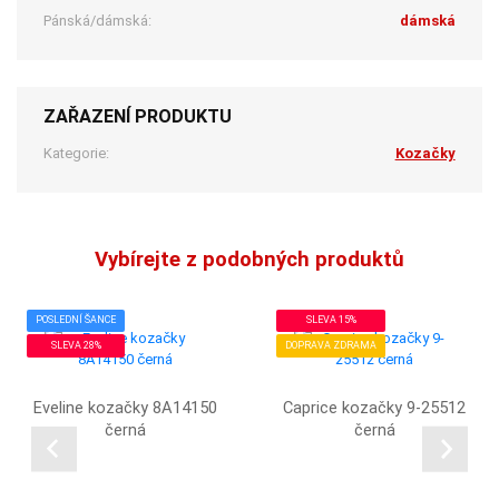
Pánská/dámská:
dámská
ZAŘAZENÍ PRODUKTU
Kategorie:
Kozačky
Vybírejte z podobných produktů
POSLEDNÍ ŠANCE
SLEVA 15%
SLEVA 28%
DOPRAVA ZDRAMA
Eveline kozačky 8A14150
Caprice kozačky 9-25512
černá
černá