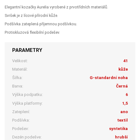
Elegantní kozačky Aurelia vyrobené z prvotřídních materiálů.
Svršek je z lícové přírodní kůže.
Podšívka zateplená příjemnou podšívkou.
Protiskluzová flexibilní podešev.
PARAMETRY
Velikost:
41
Materiál:
kůže
Šířka:
G-standardní noha
Barva:
Černá
Výška podpatku:
6
Výška platformy:
1,5
Zateplení:
ano
Podšívka:
textil
Podešev:
syntetika
Dezén podešve:
hrubší