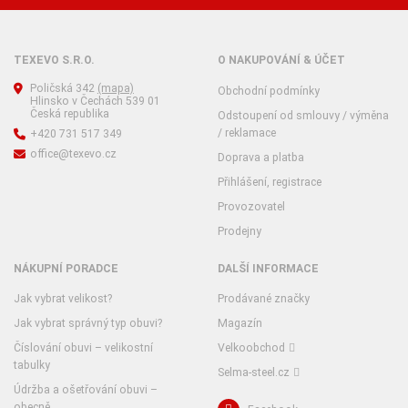
TEXEVO S.R.O.
O NAKUPOVÁNÍ & ÚČET
Poličská 342
(mapa)
Obchodní podmínky
Hlinsko v Čechách 539 01
Česká republika
Odstoupení od smlouvy / výměna
/ reklamace
+420 731 517 349
office@texevo.cz
Doprava a platba
Přihlášení, registrace
Provozovatel
Prodejny
NÁKUPNÍ PORADCE
DALŠÍ INFORMACE
Jak vybrat velikost?
Prodávané značky
Jak vybrat správný typ obuvi?
Magazín
Číslování obuvi – velikostní
Velkoobchod
tabulky
Selma-steel.cz
Údržba a ošetřování obuvi –
obecně