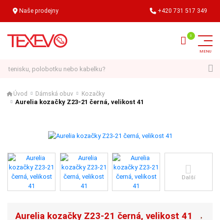
Naše prodejny
+420 731 517 349
Hledat
Úvod
Dámská obuv
Kozačky
Aurelia kozačky Z23-21 černá, velikost 41
Další
Aurelia kozačky Z23-21 černá, velikost 41