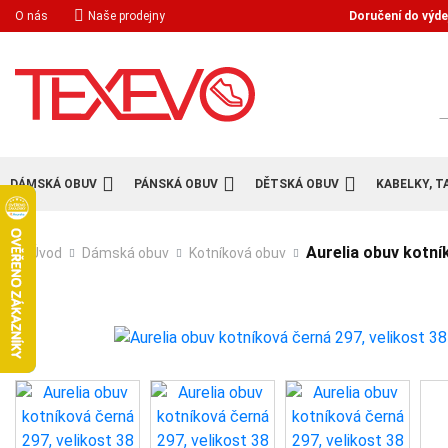
Doručení do výde
O nás
Naše prodejny
H
DÁMSKÁ OBUV
PÁNSKÁ OBUV
DĚTSKÁ OBUV
KABELKY, T
Aurelia obuv kotní
Úvod
Dámská obuv
Kotníková obuv