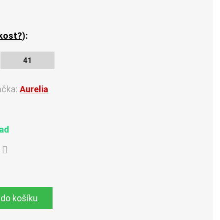
ikost?
):
41
ačka:
Aurelia
lad
 do košíku