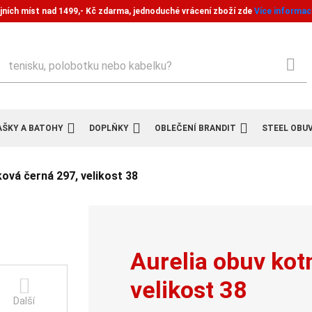
jních míst nad 1499,- Kč zdarma, jednoduché vrácení zboží zde
Více informac
ledat
AŠKY A BATOHY
DOPLŇKY
OBLEČENÍ BRANDIT
STEEL OBU
ková černá 297, velikost 38
Aurelia obuv kot
velikost 38
Další