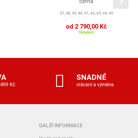
černá
37, 38, 39, 40, 41, 42, 43, 44, 45
od 2 790,00 Kč
Skladem
VA
SNADNÉ
 499 Kč
vrácení a výměna
DALŠÍ INFORMACE