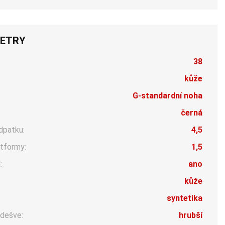
ETRY
38
kůže
G-standardní noha
černá
dpatku:
4,5
tformy:
1,5
:
ano
:
kůže
syntetika
dešve:
hrubší