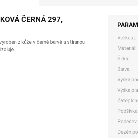
ÍKOVÁ ČERNÁ 297,
PARAM
Velikost:
vyroben z kůže v černé barvě a stíranou
Materiál:
zoluje.
Šířka:
Barva:
Výška po
Výška pla
Zateplení
Podšívka
Podešev:
Dezén po