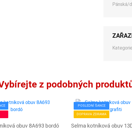
Pánská/d
ZAŘAZ
Kategorie
Vybírejte z podobných produkt
NCE
POSLEDNÍ ŠANCE
DOPRAVA ZDRAMA
tníková obuv 8A693 bordó
Selma kotníková obuv 13D