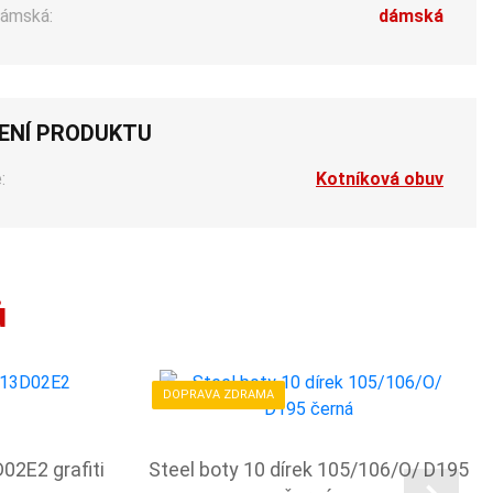
ámská:
dámská
ENÍ PRODUKTU
:
Kotníková obuv
ů
DOPRAVA ZDRAMA
02E2 grafiti
Steel boty 10 dírek 105/106/O/ D195