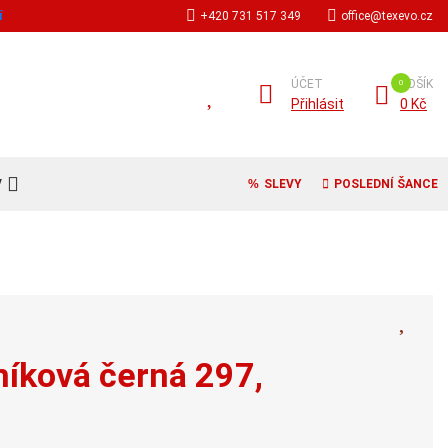
í
+420 731 517 349
office@texevo.cz
ÚČET
KOŠÍK
Přihlásit
0 Kč
V
SLEVY
POSLEDNÍ ŠANCE
níková černá 297,