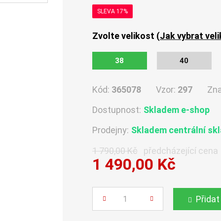
SLEVA 17%
Zvolte velikost (
Jak vybrat vel
38
40
Kód:
365078
Vzor:
297
Zn
Dostupnost:
Skladem e-shop
Prodejny:
Skladem centrální sk
1 790,00 Kč
předcházející cena
1 490,00 Kč
Počet
Přidat