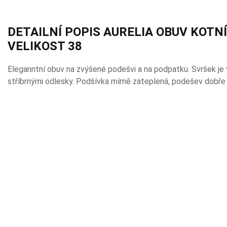
DETAILNÍ POPIS AURELIA OBUV KOTN
VELIKOST 38
Eleganntní obuv na zvýšené podešvi a na podpatku. Svršek je 
stříbrnými odlesky. Podšívka mírně zateplená, podešev dobře i