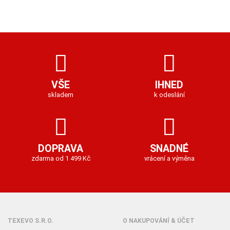
VŠE
IHNED
skladem
k odeslání
DOPRAVA
SNADNÉ
zdarma od 1 499 Kč
vrácení a výměna
TEXEVO S.R.O.
O NAKUPOVÁNÍ & ÚČET