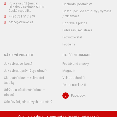
Poličská 342
(mapa)
Obchodní podmínky
Hlinsko v Čechách 539 01
Česká republika
Odstoupení od smlouvy / výměna
/ reklamace
+420 731 517 349
office@texevo.cz
Doprava a platba
Přihlášení, registrace
Provozovatel
Prodejny
NÁKUPNÍ PORADCE
DALŠÍ INFORMACE
Jak vybrat velikost?
Prodávané značky
Jak vybrat správný typ obuvi?
Magazín
Číslování obuvi – velikostní
Velkoobchod
tabulky
Selma-steel.cz
Údržba a ošetřování obuvi –
obecně
Facebook
Ošetřování jednotlivých materiálů
Admin
Nastavení soukromí
Ochrana OÚ
© 2026
/
/
/