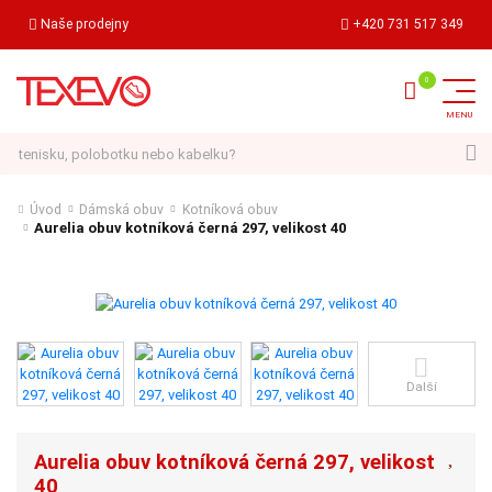
Naše prodejny
+420 731 517 349
Hledat
Úvod
Dámská obuv
Kotníková obuv
Aurelia obuv kotníková černá 297, velikost 40
Další
Aurelia obuv kotníková černá 297, velikost
40