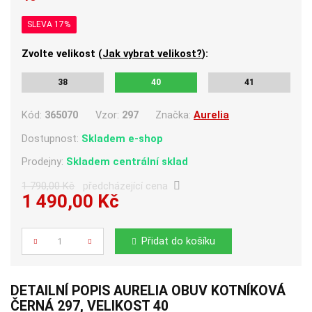
SLEVA 17%
Zvolte velikost (
Jak vybrat velikost?
):
38
40
41
Kód:
365070
Vzor:
297
Značka:
Aurelia
Dostupnost:
Skladem e-shop
Prodejny:
Skladem centrální sklad
1 790,00 Kč
předcházející cena
1 490,00 Kč
Počet
Přidat do košíku
DETAILNÍ POPIS AURELIA OBUV KOTNÍKOVÁ
ČERNÁ 297, VELIKOST 40