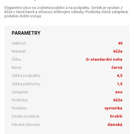
Eleganntní obuv na zvýšené podešvi a na podpatku. Svršek je vyroben z
kůže v černé barvě a stíranou stříbrnými odlesky. Podšívka mírně zateplená,
podešev dobře izoluje.
PARAMETRY
Velikost:
40
Materiál:
kůže
Šířka:
G-standardní noha
Barva:
černá
Výška podpatku:
4,5
Výška platformy:
1,5
Zateplení:
ano
Podšívka:
kůže
Podešev:
syntetika
Dezén podešve:
hrubší
Pánská/dámská:
dámská