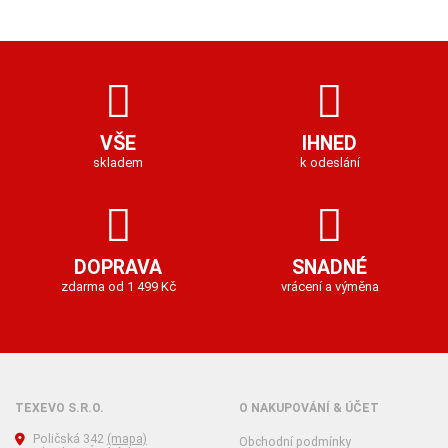
VŠE
IHNED
skladem
k odeslání
DOPRAVA
SNADNÉ
zdarma od 1 499 Kč
vrácení a výměna
TEXEVO S.R.O.
O NAKUPOVÁNÍ & ÚČET
Poličská 342
(mapa)
Obchodní podmínky