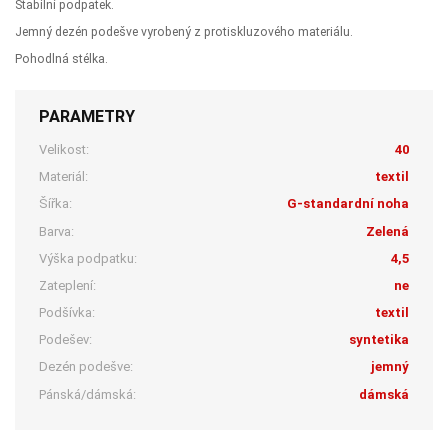
Stabilní podpatek.
Jemný dezén podešve vyrobený z protiskluzového materiálu.
Pohodlná stélka.
PARAMETRY
Velikost:
40
Materiál:
textil
Šířka:
G-standardní noha
Barva:
Zelená
Výška podpatku:
4,5
Zateplení:
ne
Podšívka:
textil
Podešev:
syntetika
Dezén podešve:
jemný
Pánská/dámská:
dámská