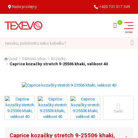
Naše prodejny
+420 731 517 349
Hledat
Úvod
Dámská obuv
Kozačky
Caprice kozačky stretch 9-25506 khaki, velikost 40
Další
Caprice kozačky stretch 9-25506 khaki,