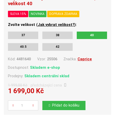
velikost 40
SLEVA 15%
NOVINKA
DOPRAVA ZDARMA
Zvolte velikost (
Jak vybrat velikost?
):
37
38
40
40.5
42
Kód:
4481640
Vzor:
25506
Značka:
Caprice
Dostupnost:
Skladem e-shop
Prodejny:
Skladem centrální sklad
1 999,00 Kč
předcházející cena
1 699,00 Kč
Počet
Přidat do košíku