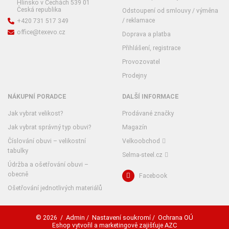
Hlinsko v Čechách 539 01
Česká republika
Odstoupení od smlouvy / výměna
/ reklamace
+420 731 517 349
office@texevo.cz
Doprava a platba
Přihlášení, registrace
Provozovatel
Prodejny
NÁKUPNÍ PORADCE
DALŠÍ INFORMACE
Jak vybrat velikost?
Prodávané značky
Jak vybrat správný typ obuvi?
Magazín
Číslování obuvi – velikostní
Velkoobchod
tabulky
Selma-steel.cz
Údržba a ošetřování obuvi –
obecně
Facebook
Ošetřování jednotlivých materiálů
Admin
Nastavení soukromí
Ochrana OÚ
© 2026
/
/
/
AZC
Eshop vytvořil a marketingově zajišťuje