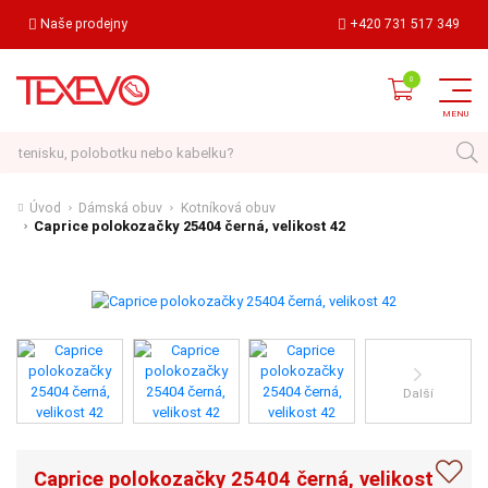
Naše prodejny
+420 731 517 349
Hledat
Úvod
Dámská obuv
Kotníková obuv
Caprice polokozačky 25404 černá, velikost 42
Další
Caprice polokozačky 25404 černá, velikost