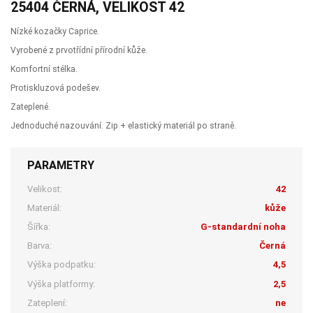
25404 ČERNÁ, VELIKOST 42
Nízké kozačky Caprice.
Vyrobené z prvotřídní přírodní kůže.
Komfortní stélka.
Protiskluzová podešev.
Zateplené.
Jednoduché nazouvání. Zip + elastický materiál po straně.
PARAMETRY
Velikost:
42
Materiál:
kůže
Šířka:
G-standardní noha
Barva:
Černá
Výška podpatku:
4,5
Výška platformy:
2,5
Zateplení:
ne