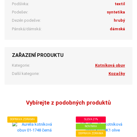
Podšívka:
textil
Podešev:
syntetika
Dezén podešve:
hrubý
Pánská/dámská:
dámská
ZAŘAZENÍ PRODUKTU
Kategorie:
Kotníková obuv
Další kategorie:
Kozačky
Vybírejte z podobných produktů
DOPRAVA ZDRAMA
SLEVA 21%
NOVINKA
DOPRAVA ZDRAMA