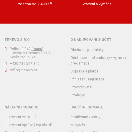
zdarma od 1 499 Kč
vrácení a výměna
TEXEVO S.R.O.
O NAKUPOVÁNÍ & ÚČET
Poličská 342
(mapa)
Obchodní podmínky
Hlinsko v Čechách 539 01
Česká republika
Odstoupení od smlouvy / výměna
/ reklamace
+420 731 517 349
office@texevo.cz
Doprava a platba
Přihlášení, registrace
Provozovatel
Prodejny
NÁKUPNÍ PORADCE
DALŠÍ INFORMACE
Jak vybrat velikost?
Prodávané značky
Jak vybrat správný typ obuvi?
Magazín