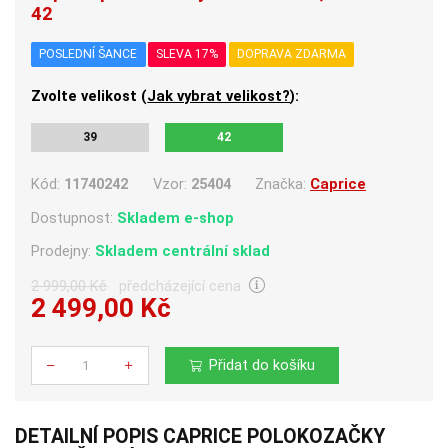
42
POSLEDNÍ ŠANCE
SLEVA 17%
DOPRAVA ZDARMA
Zvolte velikost (
Jak vybrat velikost?
):
39
42
Kód:
11740242
Vzor:
25404
Značka:
Caprice
Dostupnost:
Skladem e-shop
Prodejny:
Skladem centrální sklad
2 999,00 Kč
předcházející cena
2 499,00 Kč
Počet
Přidat do košíku
DETAILNÍ POPIS CAPRICE POLOKOZAČKY