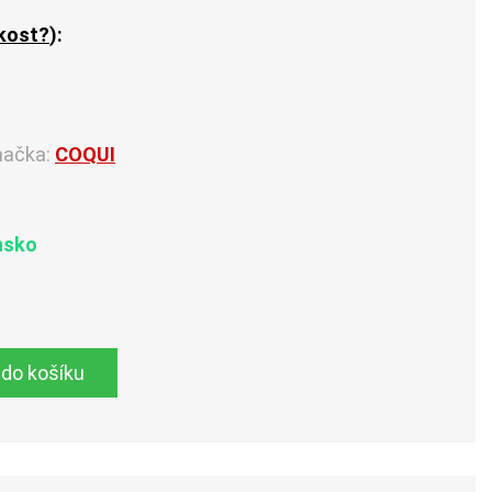
ikost?
):
načka:
COQUI
nsko
 do košíku