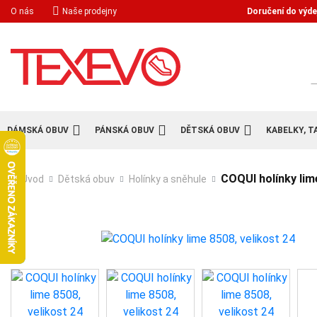
Doručení do výde
O nás
Naše prodejny
H
DÁMSKÁ OBUV
PÁNSKÁ OBUV
DĚTSKÁ OBUV
KABELKY, T
COQUI holínky lime
Úvod
Dětská obuv
Holínky a sněhule