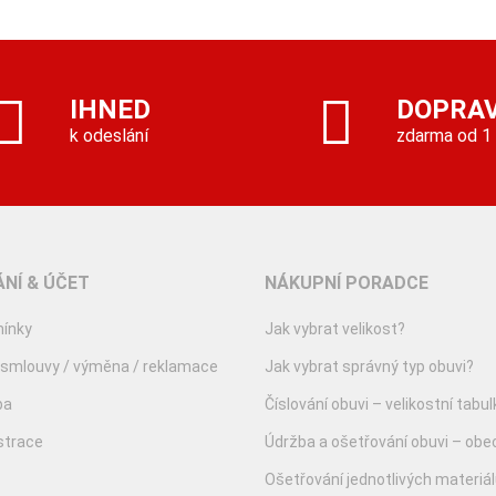
IHNED
DOPRA
k odeslání
zdarma od 1
NÍ & ÚČET
NÁKUPNÍ PORADCE
ínky
Jak vybrat velikost?
 smlouvy / výměna / reklamace
Jak vybrat správný typ obuvi?
ba
Číslování obuvi – velikostní tabul
istrace
Údržba a ošetřování obuvi – obe
Ošetřování jednotlivých materiá