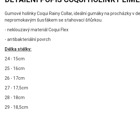
Gumové holínky Coqui Rainy Collar, ideální gumáky na procházky v d
nepromokavým šusťákem se stahovací šňůrkou.
- neklouzavý materiál Coqui Flex
- antibakteriální povrch
Délka stélky:
24 - 15cm
25 - 16cm
26 - 17cm
27 - 17,5cm
28 - 18cm
29 - 18,5cm