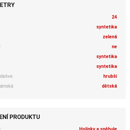
ETRY
24
syntetika
zelená
:
ne
:
syntetika
syntetika
dešve:
hrubší
ámská:
dětská
ENÍ PRODUKTU
:
Holínky a sněhule