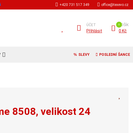
í
+420 731 517 349
office@texevo.cz
ÚČET
KOŠÍK
Přihlásit
0 Kč
V
SLEVY
POSLEDNÍ ŠANCE
me 8508, velikost 24