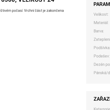
PARAM
eštivém počasí. Vrchní část je zakončena
Velikost:
Materiál:
Barva:
Zateplení
Podšívka
Podešev:
Dezén po
Pánská/d
ZAŘAZ
Kategorie