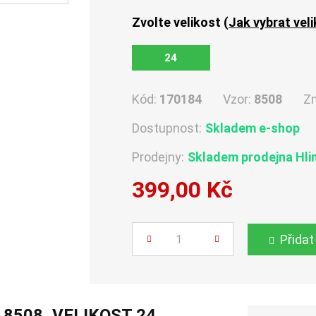
Zvolte velikost (
Jak vybrat vel
24
Kód:
170184
Vzor:
8508
Z
Dostupnost:
Skladem e-shop
Prodejny:
Skladem
prodejna Hli
399,00 Kč
Počet
Přidat
 8508, VELIKOST 24