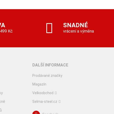
VA
SNADNÉ
 499 Kč
vrácení a výměna
DALŠÍ INFORMACE
Prodávané značky
Magazín
ky
Velkoobchod
cně
Selma-steel.cz
lů