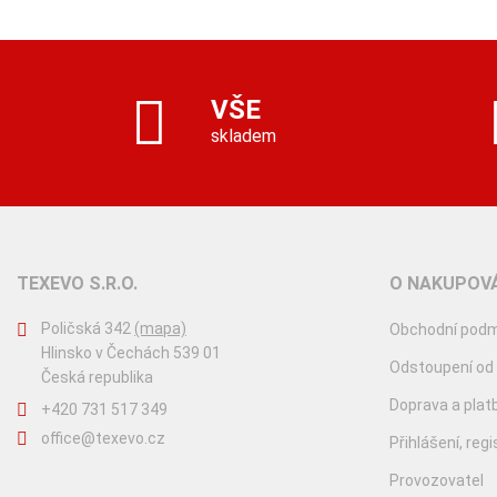
VŠE
skladem
TEXEVO S.R.O.
O NAKUPOVÁ
Poličská 342
(mapa)
Obchodní podm
Hlinsko v Čechách 539 01
Odstoupení od
Česká republika
Doprava a plat
+420 731 517 349
office@texevo.cz
Přihlášení, reg
Provozovatel