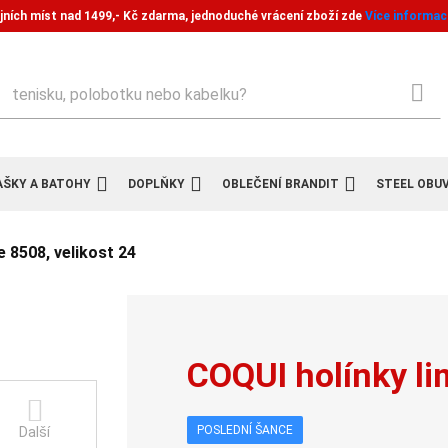
jních míst nad 1499,- Kč zdarma, jednoduché vrácení zboží zde
Více informac
ledat
AŠKY A BATOHY
DOPLŇKY
OBLEČENÍ BRANDIT
STEEL OBU
 8508, velikost 24
COQUI holínky li
POSLEDNÍ ŠANCE
Další