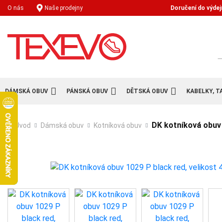
Doručení do výdej
O nás
Naše prodejny
H
DÁMSKÁ OBUV
PÁNSKÁ OBUV
DĚTSKÁ OBUV
KABELKY, T
DK kotníková obuv 
Úvod
Dámská obuv
Kotníková obuv