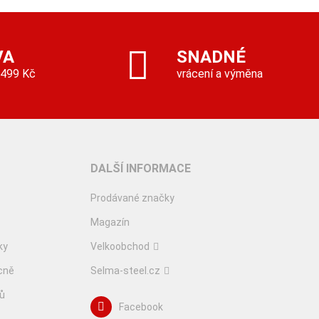
VA
SNADNÉ
 499 Kč
vrácení a výměna
DALŠÍ INFORMACE
Prodávané značky
Magazín
ky
Velkoobchod
cně
Selma-steel.cz
lů
Facebook