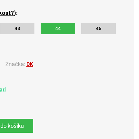
ikost?
):
43
44
45
Značka:
DK
lad
 do košíku