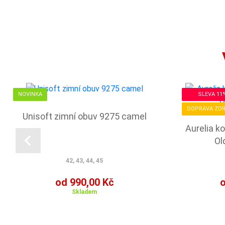
NOVINKA
SLEVA 11
DOPRAVA ZD
Unisoft zimní obuv 9275 camel
Aurelia k
Ol
42, 43, 44, 45
od 990,00 Kč
o
Skladem