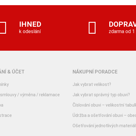
IHNED
DOPRA
k odeslání
zdarma od 1
NÍ & ÚČET
NÁKUPNÍ PORADCE
ínky
Jak vybrat velikost?
 smlouvy / výměna / reklamace
Jak vybrat správný typ obuvi?
ba
Číslování obuvi – velikostní tabul
istrace
Údržba a ošetřování obuvi – obe
Ošetřování jednotlivých materiá