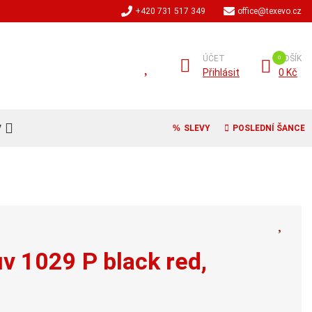
+420 731 517 349
office@texevo.cz
ÚČET
KOŠÍK
Přihlásit
0 Kč
V
SLEVY
POSLEDNÍ ŠANCE
v 1029 P black red,