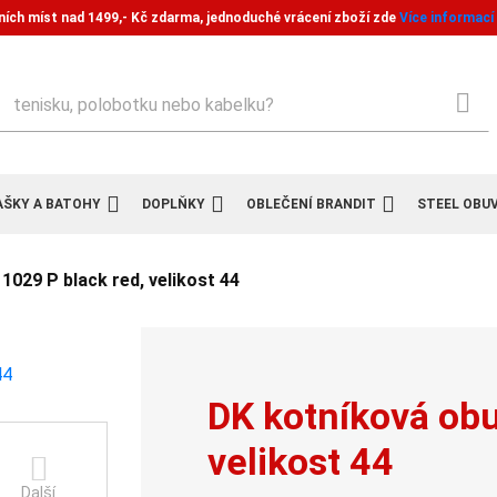
ních míst nad 1499,- Kč zdarma, jednoduché vrácení zboží zde
Více informací
ledat
AŠKY A BATOHY
DOPLŇKY
OBLEČENÍ BRANDIT
STEEL OBU
1029 P black red, velikost 44
DK kotníková obu
velikost 44
Další