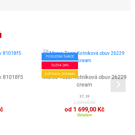
ů
POSLEDNÍ ŠANCE
SLEVA 26%
DOPRAVA ZDRAMA
v 81018f5
Marco Tozzi Kotníková obuv 26229
cream
2
37, 39
2 299,00 Kč
Kč
od 1 699,00 Kč
Skladem