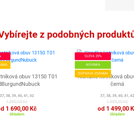
Vybírejte z podobných produkt
%
SLEVA 25%
RAMA
NOVINKA
DOPRAVA ZDRAMA
otníková obuv 13150 T01
Klondike kotníková obu
dBurgundNubuck
černá
37, 38, 39, 40, 41, 42
37, 38, 39, 40, 41, 4
1 890,00 Kč
1 999,00 Kč
d 1 690,00 Kč
od 1 499,00 
Skladem
Skladem