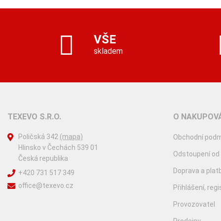
VŠE
skladem
TEXEVO S.R.O.
O NAKUPOVÁ
Poličská 342
(mapa)
Obchodní podm
Hlinsko v Čechách 539 01
Odstoupení od
Česká republika
Doprava a plat
+420 731 517 349
office@texevo.cz
Přihlášení, reg
Provozovatel