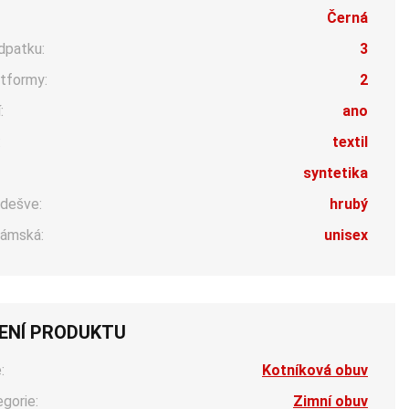
Černá
dpatku:
3
tformy:
2
:
ano
:
textil
syntetika
dešve:
hrubý
ámská:
unisex
ENÍ PRODUKTU
:
Kotníková obuv
egorie:
Zimní obuv