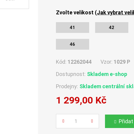
Zvolte velikost (
Jak vybrat vel
41
42
46
Kód:
12262044
Vzor:
1029 P
Dostupnost:
Skladem e-shop
Prodejny:
Skladem centrální sk
1 299,00 Kč
Počet
Přidat