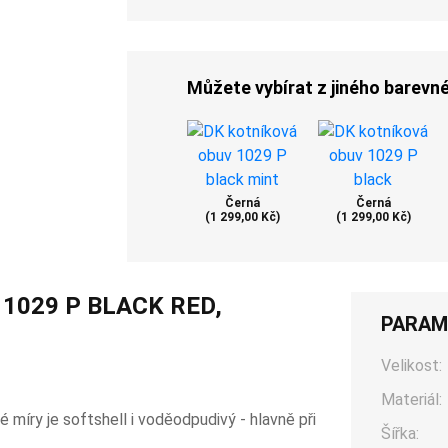
Můžete vybírat z jiného barevn
Černá
Černá
(1 299,00 Kč)
(1 299,00 Kč)
1029 P BLACK RED,
PARAM
Velikost:
Materiál:
é míry je softshell i voděodpudivý - hlavně při
Šířka: