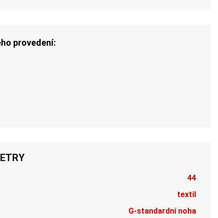
ého provedení:
ETRY
44
textil
G-standardní noha