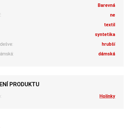
Barevná
:
ne
:
textil
syntetika
dešve:
hrubší
ámská:
dámská
ENÍ PRODUKTU
:
Holínky