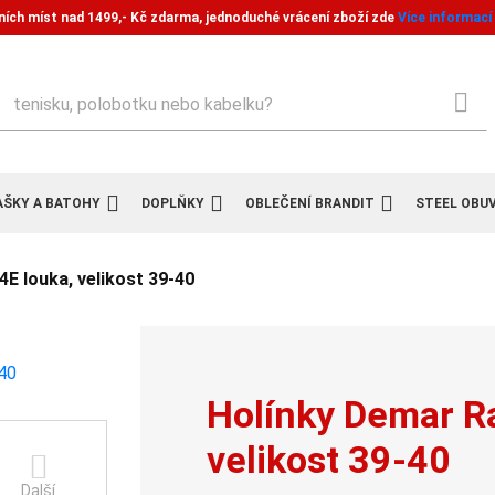
ních míst nad 1499,- Kč zdarma, jednoduché vrácení zboží zde
Více informací
ledat
AŠKY A BATOHY
DOPLŇKY
OBLEČENÍ BRANDIT
STEEL OBU
E louka, velikost 39-40
Holínky Demar R
velikost 39-40
Další