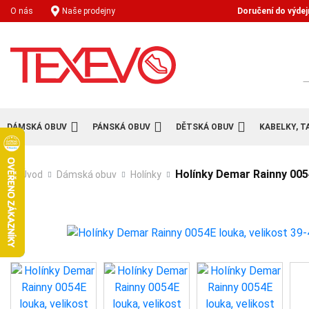
Doručení do výdej
O nás
Naše prodejny
H
DÁMSKÁ OBUV
PÁNSKÁ OBUV
DĚTSKÁ OBUV
KABELKY, T
Holínky Demar Rainny 0054
Úvod
Dámská obuv
Holínky