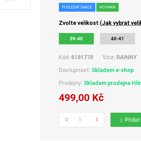
POSLEDNÍ ŠANCE
NOVINKA
Zvolte velikost (
Jak vybrat vel
39-40
40-41
Kód:
6181778
Vzor:
RAINNY
Dostupnost:
Skladem e-shop
Prodejny:
Skladem
prodejna Hli
499,00 Kč
Počet
Přidat