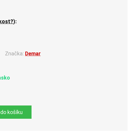
ikost?
):
Značka:
Demar
nsko
 do košíku