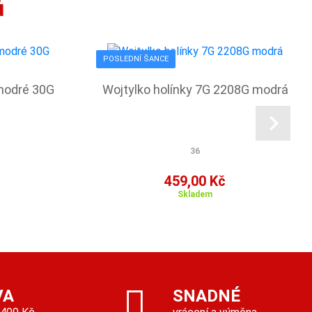
ů
POSLEDNÍ ŠANCE
modré 30G
Wojtylko holínky 7G 2208G modrá
36
459,00 Kč
Skladem
VA
SNADNÉ