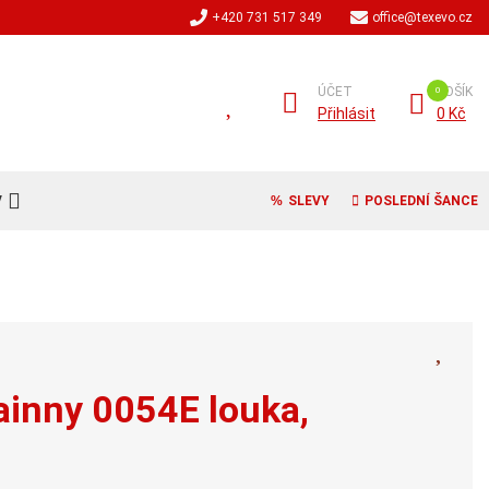
+420 731 517 349
office@texevo.cz
ÚČET
KOŠÍK
Přihlásit
0 Kč
V
SLEVY
POSLEDNÍ ŠANCE
ainny 0054E louka,