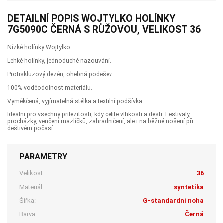
DETAILNÍ POPIS WOJTYLKO HOLÍNKY
7G5090C ČERNÁ S RŮŽOVOU, VELIKOST 36
Nízké holínky Wojtylko.
Lehké holínky, jednoduché nazouvání.
Protiskluzový dezén, ohebná podešev.
100% voděodolnost materiálu.
Vyměkčená, vyjímatelná stélka a textilní podšívka.
Ideální pro všechny příležitosti, kdy čelíte vlhkosti a dešti. Festivaly,
procházky, venčení mazlíčků, zahradničení, ale i na běžné nošení při
deštivém počasí.
PARAMETRY
Velikost:
36
Materiál:
syntetika
Šířka:
G-standardní noha
Barva:
Černá