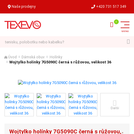
Naše prodejny
+420 731 517 349
Hledat
Úvod
Dámská obuv
Holínky
Wojtylko holínky 7G5090C černá s růžovou, velikost 36
Další
Wojtylko holínky 7G5090C černá s růžovou,