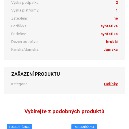
Výška podpatku:
2
Výška platformy:
1
Zateplení:
ne
Podšívka:
syntetika
Podešev:
syntetika
Dezén podešve:
hrubší
Pánská/dámská:
dámská
ZAŘAZENÍ PRODUKTU
Kategorie:
Holínky
Vybírejte z podobných produktů
POSLEDNÍ ŠANCE
POSLEDNÍ ŠANCE