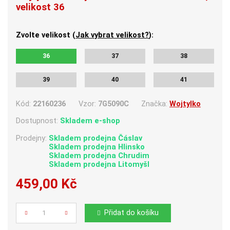
velikost 36
Zvolte velikost (
Jak vybrat velikost?
):
36
37
38
39
40
41
Kód:
22160236
Vzor:
7G5090C
Značka:
Wojtylko
Dostupnost:
Skladem e-shop
Prodejny:
Skladem
prodejna Čáslav
Skladem
prodejna Hlinsko
Skladem
prodejna Chrudim
Skladem
prodejna Litomyšl
459,00 Kč
Počet
Přidat do košíku