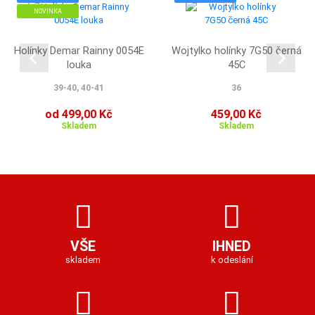
NOVINKA
Holínky Demar Rainny 0054E
Wojtylko holínky 7G50 černá
louka
45C
39-40, 40-41
36
od 499,00 Kč
459,00 Kč
Skladem
Skladem
VŠE
IHNED
skladem
k odeslání