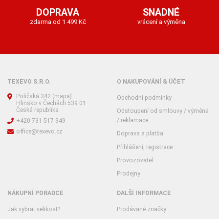
DOPRAVA
SNADNÉ
zdarma od 1 499 Kč
vrácení a výměna
TEXEVO S.R.O.
O NAKUPOVÁNÍ & ÚČET
Poličská 342
(mapa)
Obchodní podmínky
Hlinsko v Čechách 539 01
Česká republika
Odstoupení od smlouvy / výměna
/ reklamace
+420 731 517 349
office@texevo.cz
Doprava a platba
Přihlášení, registrace
Provozovatel
Prodejny
NÁKUPNÍ PORADCE
DALŠÍ INFORMACE
Jak vybrat velikost?
Prodávané značky