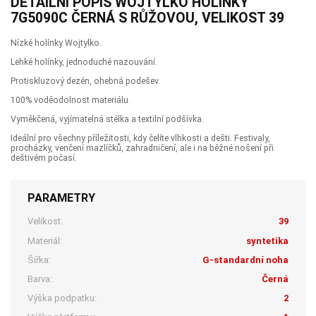
DETAILNÍ POPIS WOJTYLKO HOLÍNKY
7G5090C ČERNÁ S RŮŽOVOU, VELIKOST 39
Nízké holínky Wojtylko.
Lehké holínky, jednoduché nazouvání.
Protiskluzový dezén, ohebná podešev.
100% voděodolnost materiálu.
Vyměkčená, vyjímatelná stélka a textilní podšívka.
Ideální pro všechny příležitosti, kdy čelíte vlhkosti a dešti. Festivaly,
procházky, venčení mazlíčků, zahradničení, ale i na běžné nošení při
deštivém počasí.
PARAMETRY
Velikost:
39
Materiál:
syntetika
Šířka:
G-standardní noha
Barva:
Černá
Výška podpatku:
2