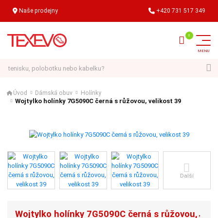
Naše prodejny
+420 731 517 349
Hledat
Úvod
Dámská obuv
Holínky
Wojtylko holínky 7G5090C černá s růžovou, velikost 39
Další
Wojtylko holínky 7G5090C černá s růžovou,