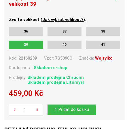
velikost 39
Zvolte velikost (
Jak vybrat velikost?
):
36
37
38
39
40
41
Kód:
22160239
Vzor:
7G5090C
Značka:
Wojtylko
Dostupnost:
Skladem e-shop
Prodejny:
Skladem
prodejna Chrudim
Skladem
prodejna Litomyšl
459,00 Kč
Počet
Přidat do košíku