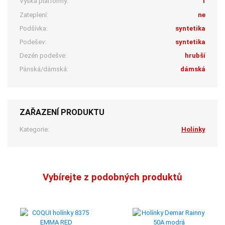
Výška platformy:
1
Zateplení:
ne
Podšívka:
syntetika
Podešev:
syntetika
Dezén podešve:
hrubší
Pánská/dámská:
dámská
ZAŘAZENÍ PRODUKTU
Kategorie:
Holínky
Vybírejte z podobných produktů