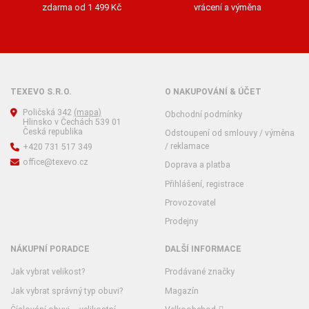
zdarma od 1 499 Kč
vrácení a výměna
TEXEVO S.R.O.
O NAKUPOVÁNÍ & ÚČET
Poličská 342
(mapa)
Obchodní podmínky
Hlinsko v Čechách 539 01
Česká republika
Odstoupení od smlouvy / výměna
/ reklamace
+420 731 517 349
office@texevo.cz
Doprava a platba
Přihlášení, registrace
Provozovatel
Prodejny
NÁKUPNÍ PORADCE
DALŠÍ INFORMACE
Jak vybrat velikost?
Prodávané značky
Jak vybrat správný typ obuvi?
Magazín