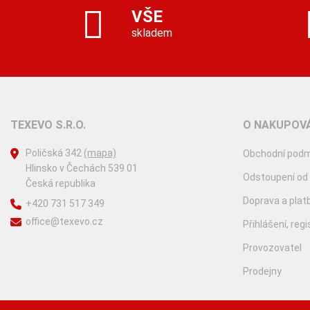
VŠE
skladem
TEXEVO S.R.O.
O NAKUPOVÁ
Poličská 342
(mapa)
Obchodní podm
Hlinsko v Čechách 539 01
Odstoupení od
Česká republika
Doprava a plat
+420 731 517 349
office@texevo.cz
Přihlášení, reg
Provozovatel
Prodejny