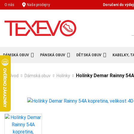
Doručení do výdej
O nás
Naše prodejny
H
DÁMSKÁ OBUV
PÁNSKÁ OBUV
DĚTSKÁ OBUV
KABELKY, T
Holínky Demar Rainny 54A 
Úvod
Dámská obuv
Holínky