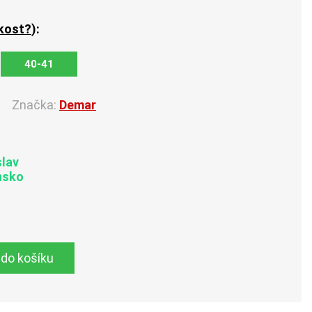
ikost?
):
40-41
Značka:
Demar
slav
nsko
 do košíku