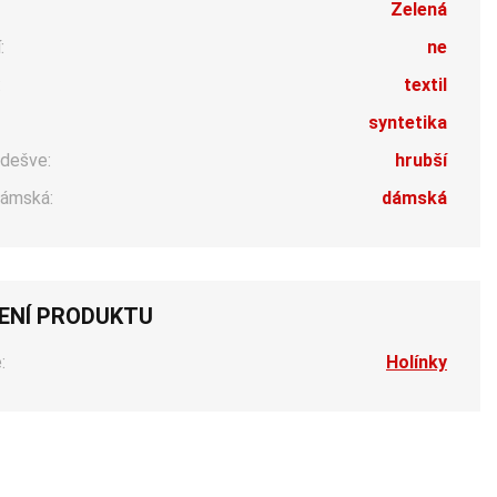
Zelená
:
ne
:
textil
syntetika
dešve:
hrubší
ámská:
dámská
ENÍ PRODUKTU
:
Holínky