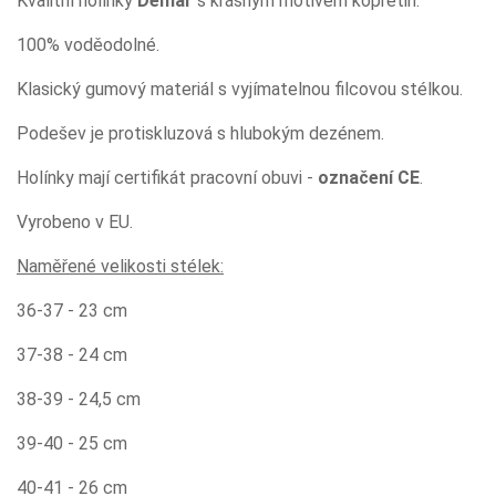
Kvalitní holínky
Demar
s krásným motivem kopretin.
100% voděodolné.
Klasický gumový materiál s vyjímatelnou filcovou stélkou.
Podešev je protiskluzová s hlubokým dezénem.
Holínky mají certifikát pracovní obuvi -
označení CE
.
Vyrobeno v EU.
Naměřené velikosti stélek:
36-37 - 23 cm
37-38 - 24 cm
38-39 - 24,5 cm
39-40 - 25 cm
40-41 - 26 cm