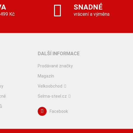
VA
SNADNÉ
 499 Kč
vrácení a výměna
DALŠÍ INFORMACE
Prodávané značky
Magazín
ky
Velkoobchod
cně
Selma-steel.cz
lů
Facebook