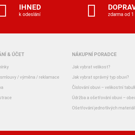
IHNED
DOPRA
k odeslání
zdarma od 1
NÍ & ÚČET
NÁKUPNÍ PORADCE
ínky
Jak vybrat velikost?
 smlouvy / výměna / reklamace
Jak vybrat správný typ obuvi?
ba
Číslování obuvi – velikostní tabul
istrace
Údržba a ošetřování obuvi – obe
Ošetřování jednotlivých materiá