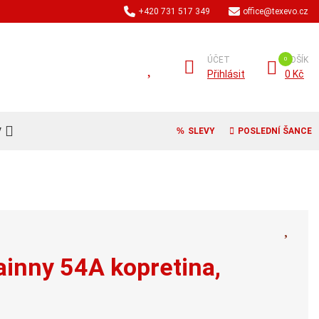
+420 731 517 349
office@texevo.cz
ÚČET
KOŠÍK
Přihlásit
0 Kč
V
SLEVY
POSLEDNÍ ŠANCE
ainny 54A kopretina,