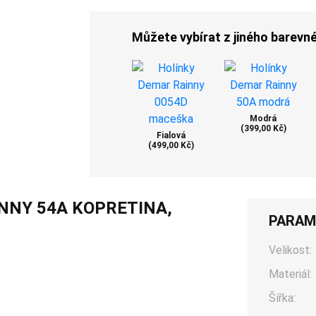
Můžete vybírat z jiného barevn
Modrá
(399,00 Kč)
Fialová
(499,00 Kč)
INNY 54A KOPRETINA,
PARAM
Velikost:
Materiál:
Šířka: