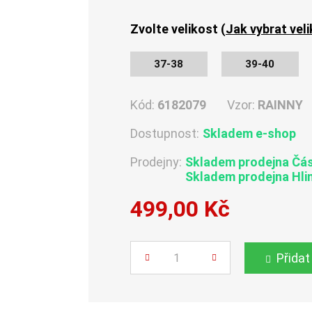
Zvolte velikost (
Jak vybrat vel
37-38
39-40
Kód:
6182079
Vzor:
RAINNY
Dostupnost:
Skladem e-shop
Prodejny:
Skladem
prodejna Čá
Skladem
prodejna Hli
499,00 Kč
Počet
Přidat