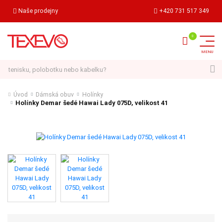
Naše prodejny
+420 731 517 349
Hledat
Úvod
Dámská obuv
Holínky
Holínky Demar šedé Hawai Lady 075D, velikost 41