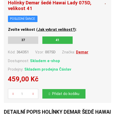
Holínky Demar šedé Hawai Lady 075D,
velikost 41
POSLEDNÍ ŠANCE
Zvolte velikost (
Jak vybrat velikost?
):
37
41
Kód:
364351
Vzor:
0075D
Značka:
Demar
Dostupnost:
Skladem e-shop
Prodejny:
Skladem
prodejna Čáslav
459,00 Kč
Počet
Přidat do košíku
DETAILNÍ POPIS HOLÍNKY DEMAR ŠEDÉ HAWAI