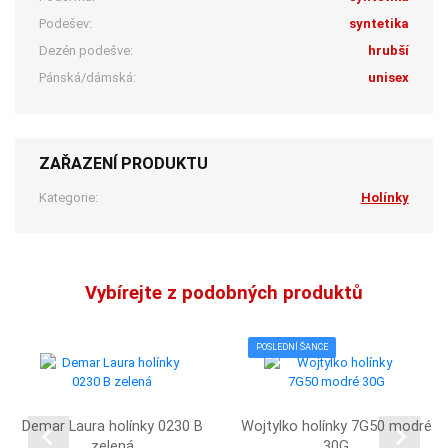
Podešev:
syntetika
Dezén podešve:
hrubší
Pánská/dámská:
unisex
ZAŘAZENÍ PRODUKTU
Kategorie:
Holínky
Vybírejte z podobných produktů
POSLEDNÍ ŠANCE
Demar Laura holínky 0230 B
Wojtylko holínky 7G50 modré
zelená
30G