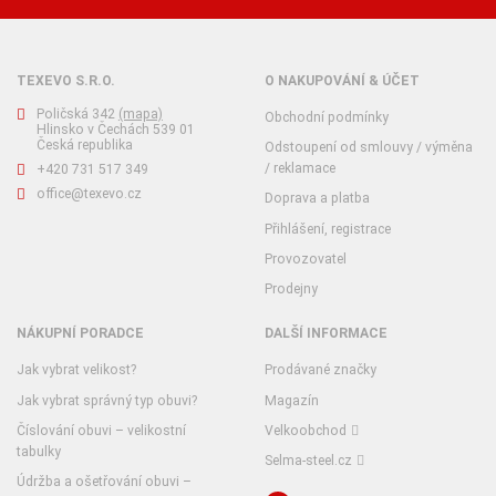
TEXEVO S.R.O.
O NAKUPOVÁNÍ & ÚČET
Poličská 342
(mapa)
Obchodní podmínky
Hlinsko v Čechách 539 01
Česká republika
Odstoupení od smlouvy / výměna
/ reklamace
+420 731 517 349
office@texevo.cz
Doprava a platba
Přihlášení, registrace
Provozovatel
Prodejny
NÁKUPNÍ PORADCE
DALŠÍ INFORMACE
Jak vybrat velikost?
Prodávané značky
Jak vybrat správný typ obuvi?
Magazín
Číslování obuvi – velikostní
Velkoobchod
tabulky
Selma-steel.cz
Údržba a ošetřování obuvi –