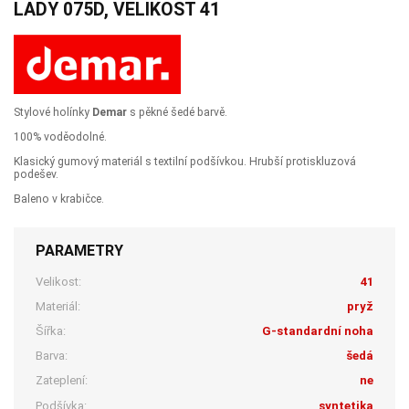
LADY 075D, VELIKOST 41
Stylové holínky
Demar
s pěkné šedé barvě.
100% voděodolné.
Klasický gumový materiál s textilní podšívkou. Hrubší protiskluzová
podešev.
Baleno v krabičce.
PARAMETRY
Velikost:
41
Materiál:
pryž
Šířka:
G-standardní noha
Barva:
šedá
Zateplení:
ne
Podšívka:
syntetika