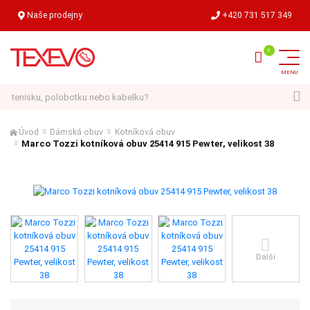
Naše prodejny
+420 731 517 349
Hledat
Úvod
Dámská obuv
Kotníková obuv
Marco Tozzi kotníková obuv 25414 915 Pewter, velikost 38
Další