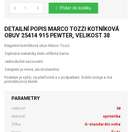
Počet
Přidat do košíku
DETAILNÍ POPIS MARCO TOZZI KOTNÍKOVÁ
OBUV 25414 915 PEWTER, VELIKOST 38
Elegantní kotníčková obuv Marco Tozzi.
Zajímává metalicky šedo stříbrná barva.
Jednoduché nazouvání.
Zateplení je mírné, ale dostatečné.
Podešev je vyšší, na platformě a s podpatkem. Dobře izoluje a má
protiskluzový dezén.
PARAMETRY
Velikost:
38
Materiál:
syntetika
Šířka:
G-standardní noha