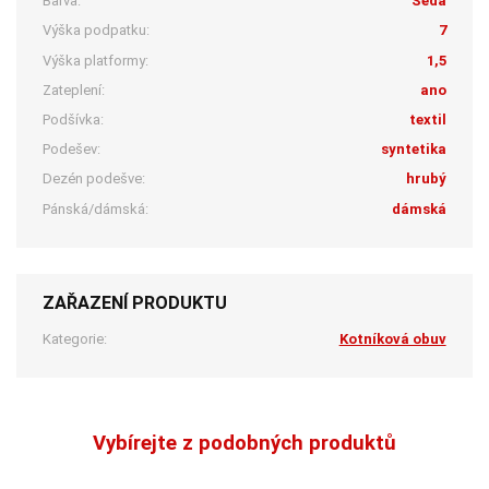
Barva:
Šedá
Výška podpatku:
7
Výška platformy:
1,5
Zateplení:
ano
Podšívka:
textil
Podešev:
syntetika
Dezén podešve:
hrubý
Pánská/dámská:
dámská
ZAŘAZENÍ PRODUKTU
Kategorie:
Kotníková obuv
Vybírejte z podobných produktů