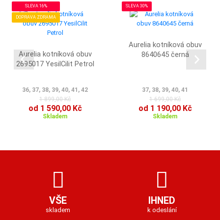
SLEVA 16%
SLEVA 30%
DOPRAVA ZDRAMA
Aurelia kotníková obuv
Aurelia kotníková obuv
8640645 černá
2695017 YesilCilit Petrol
36, 37, 38, 39, 40, 41, 42
37, 38, 39, 40, 41
1 899,00 Kč
1 699,00 Kč
od 1 590,00 Kč
od 1 190,00 Kč
Skladem
Skladem
VŠE
IHNED
skladem
k odeslání