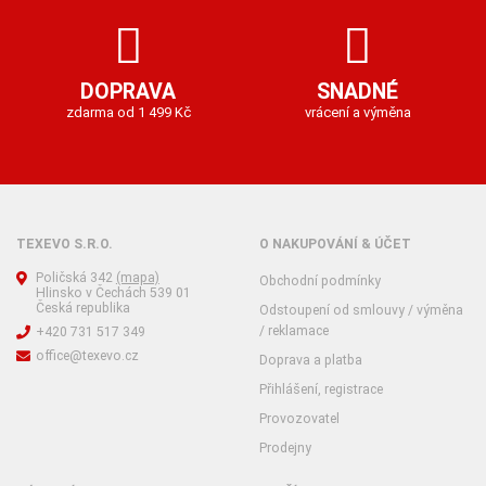
DOPRAVA
SNADNÉ
zdarma od 1 499 Kč
vrácení a výměna
TEXEVO S.R.O.
O NAKUPOVÁNÍ & ÚČET
Poličská 342
(mapa)
Obchodní podmínky
Hlinsko v Čechách 539 01
Česká republika
Odstoupení od smlouvy / výměna
/ reklamace
+420 731 517 349
office@texevo.cz
Doprava a platba
Přihlášení, registrace
Provozovatel
Prodejny