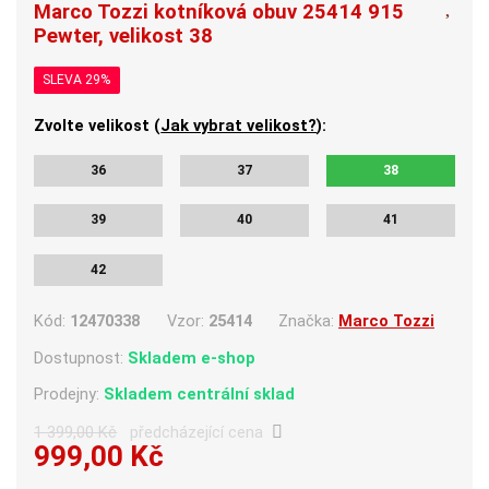
Marco Tozzi kotníková obuv 25414 915
Pewter, velikost 38
SLEVA 29%
Zvolte velikost (
Jak vybrat velikost?
):
36
37
38
39
40
41
42
Kód:
12470338
Vzor:
25414
Značka:
Marco Tozzi
Dostupnost:
Skladem e-shop
Prodejny:
Skladem centrální sklad
1 399,00 Kč
předcházející cena
999,00 Kč