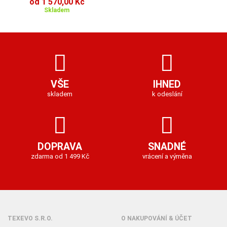
od 1 570,00 Kč
Skladem
VŠE
IHNED
skladem
k odeslání
DOPRAVA
SNADNÉ
zdarma od 1 499 Kč
vrácení a výměna
TEXEVO S.R.O.
O NAKUPOVÁNÍ & ÚČET