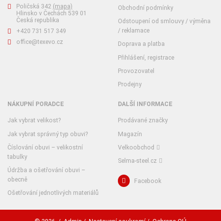
Poličská 342
(mapa)
Obchodní podmínky
Hlinsko v Čechách 539 01
Česká republika
Odstoupení od smlouvy / výměna
/ reklamace
+420 731 517 349
office@texevo.cz
Doprava a platba
Přihlášení, registrace
Provozovatel
Prodejny
NÁKUPNÍ PORADCE
DALŠÍ INFORMACE
Jak vybrat velikost?
Prodávané značky
Jak vybrat správný typ obuvi?
Magazín
Číslování obuvi – velikostní
Velkoobchod
tabulky
Selma-steel.cz
Údržba a ošetřování obuvi –
obecně
Facebook
Ošetřování jednotlivých materiálů