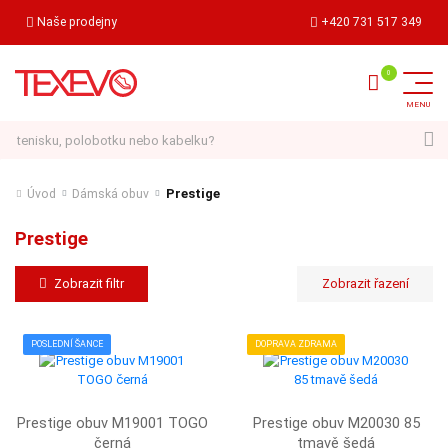
Naše prodejny
+420 731 517 349
Hledat
Prestige
Úvod
Dámská obuv
Prestige
Zobrazit filtr
POSLEDNÍ ŠANCE
DOPRAVA ZDRAMA
Prestige obuv M19001 TOGO
Prestige obuv M20030 85
černá
tmavě šedá