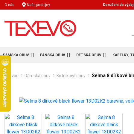
Doručení do výdej
O nás
Naše prodejny
H
DÁMSKÁ OBUV
PÁNSKÁ OBUV
DĚTSKÁ OBUV
KABELKY, T
Selma 8 dírkové bl
Úvod
Dámská obuv
Kotníková obuv