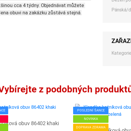
ětšinou cca 4 týdny. Objednávat můžete 
Pánská/d
Cena obuvi na zakázku zůstává stejná.
ZAŘAZ
Kategorie
Vybírejte z podobných produkt
NCE
POSLEDNÍ ŠANCE
NOVINKA
tníková obuv 86402 khaki
DOPRAVA ZDRAMA
Klondike kotníková ob