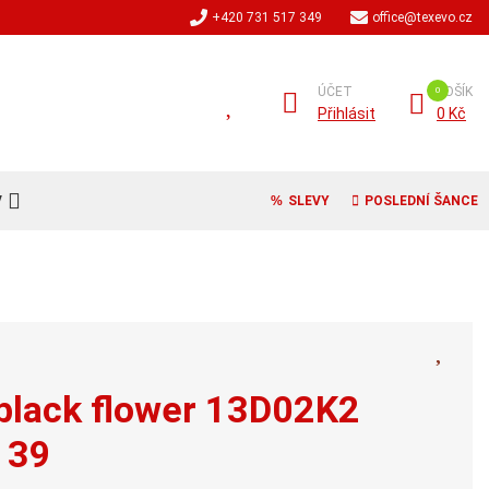
+420 731 517 349
office@texevo.cz
ÚČET
KOŠÍK
Přihlásit
0 Kč
V
SLEVY
POSLEDNÍ ŠANCE
 black flower 13D02K2
t 39