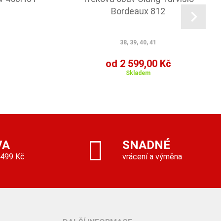
Bordeaux 812
38, 39, 40, 41
od 2 599,00 Kč
Skladem
VA
SNADNÉ
 499 Kč
vrácení a výměna