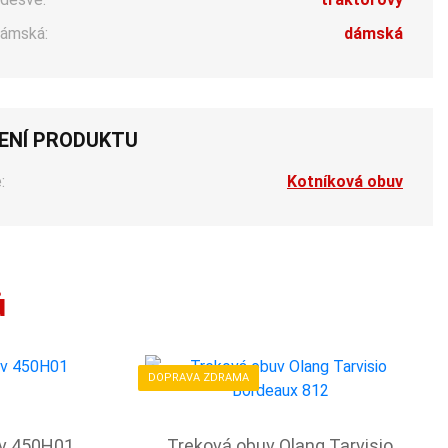
ámská:
dámská
ENÍ PRODUKTU
:
Kotníková obuv
ů
DOPRAVA ZDRAMA
uv 450H01
Treková obuv Olang Tarvisio