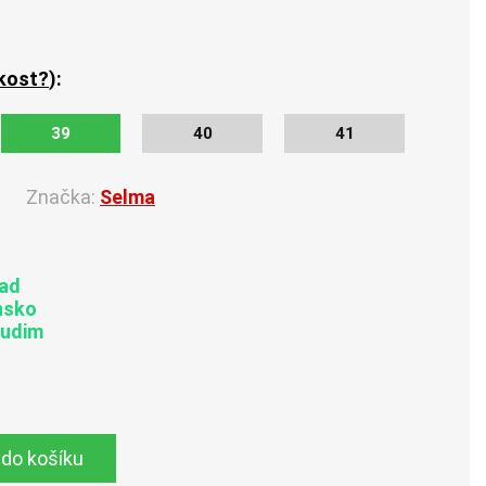
ikost?
):
39
40
41
Značka:
Selma
lad
nsko
rudim
 do košíku