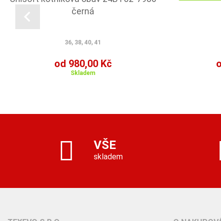
černá
36, 38, 40, 41
od 980,00 Kč
o
Skladem
VŠE
skladem