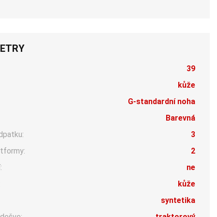
ETRY
39
kůže
G-standardní noha
Barevná
dpatku:
3
tformy:
2
:
ne
:
kůže
syntetika
dešve:
traktorový