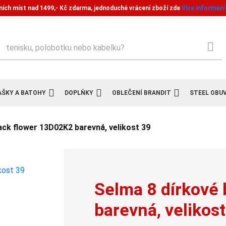
ních míst nad 1499,- Kč zdarma, jednoduché vrácení zboží zde
Více informací
ledat
AŠKY A BATOHY
DOPLŇKY
OBLEČENÍ BRANDIT
STEEL OBU
ack flower 13D02K2 barevná, velikost 39
Selma 8 dírkové
barevná, velikos