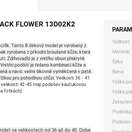
LACK FLOWER 13D02K2
PARAM
Velikost:
ifik. Tento 8 dírkový model je vyrobený z 
Materiál:
k vyrobena z přírodní broušené kůže, která 
utí. Zdrhovadlo je z vnitřku obuvi překryté 
Šířka:
itřní podšití je řešeno kombinací kůže a 
kožená a navíc velmi šikovně vyměkčená v patě. 
Barva:
řížkou pro pohodlnou chůzi. 
Velikosti 36 - 41 
Výška po
 velikosti 42-45 mají podešev kaučukovou 
a fotkách).
Výška pla
Zateplení
Podšívka
Podešev:
obit ve velikostech od 36 až do 45. Doba 
Dezén po