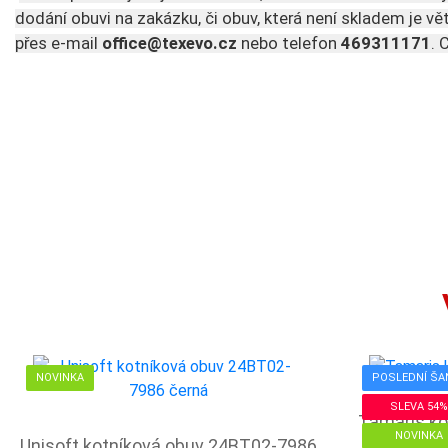
dodání obuvi na zakázku, či obuv, která není skladem je v
přes e-mail 
office@texevo.cz 
nebo telefon
 469311171
. 
NOVINKA
POSLEDNÍ ŠA
SLEVA 54%
Tamaris ko
NOVINKA
Unisoft kotníková obuv 24BT02-7986