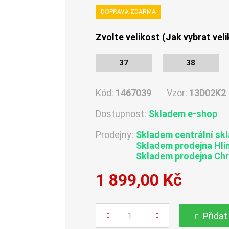
DOPRAVA ZDARMA
Zvolte velikost (
Jak vybrat vel
37
38
Kód:
1467039
Vzor:
13D02K2
Dostupnost:
Skladem e-shop
Prodejny:
Skladem centrální sk
Skladem
prodejna Hli
Skladem
prodejna Ch
1 899,00 Kč
Počet
Přidat