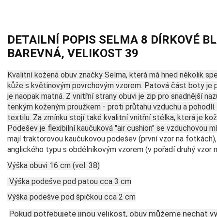
DETAILNÍ POPIS SELMA 8 DÍRKOVÉ B
BAREVNÁ, VELIKOST 39
Kvalitní kožená obuv značky Selma, která má hned několik spec
kůže s květinovým povrchovým vzorem. Patová část boty je pa
je naopak matná. Z vnitřní strany obuvi je zip pro snadnější naz
tenkým koženým proužkem - proti průtahu vzduchu a pohodlí. Vn
textilu. Za zmínku stojí také kvalitní vnitřní stélka, která je 
Podešev je flexibilní kaučuková "air cushion" se vzduchovou m
mají traktorovou kaučukovou podešev (první vzor na fotkách),
anglického typu s obdélníkovým vzorem (v pořadí druhý vzor n
Výška obuvi 16 cm (vel. 38)
 Výška podešve pod patou cca 3 cm
Výška podešve pod špičkou cca 2 cm
Pokud potřebujete jinou velikost, obuv můžeme nechat vyr