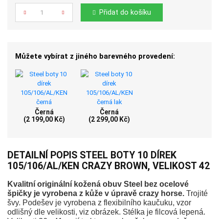
Počet
Přidat do košíku
Můžete vybírat z jiného barevného provedení:
Černá
Černá
(2 199,00 Kč)
(2 299,00 Kč)
DETAILNÍ POPIS STEEL BOTY 10 DÍREK
105/106/AL/KEN CRAZY BROWN, VELIKOST 42
Kvalitní originální kožená obuv Steel bez ocelové
špičky je vyrobena z kůže v úpravě crazy horse.
Trojité
švy. Podešev je vyrobena z flexibilního kaučuku, vzor
odlišný dle velikosti, viz obrázek. Stélka je filcová lepená.