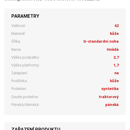
PARAMETRY
Velikost:
42
Materiál:
kůže
Šířka:
G-standardní noha
Barva:
Hnědá
Výška podpatku:
2,7
Výška platformy:
1,7
Zateplení:
ne
Podšívka:
kůže
Podešev:
syntetika
Dezén podešve:
traktorový
Pánská/dámská:
pánská
ZAŘAZENÍ PRODUKTU