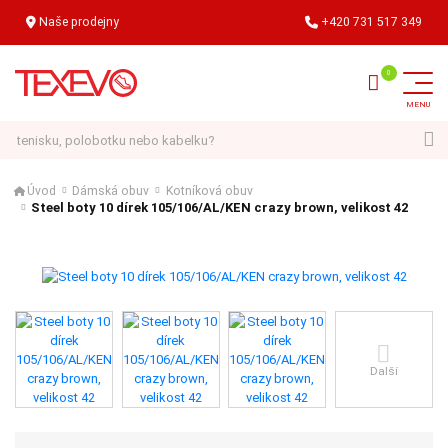
Naše prodejny
+420 731 517 349
Hledat
Úvod
Dámská obuv
Kotníková obuv
Steel boty 10 dírek 105/106/AL/KEN crazy brown, velikost 42
Další