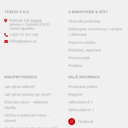
TEXEVO S.R.O.
O NAKUPOVÁNÍ & ÚČET
Poličská 342
(mapa)
Obchodní podmínky
Hlinsko v Čechách 539 01
Česká republika
Odstoupení od smlouvy / výměna
/ reklamace
+420 731 517 349
office@texevo.cz
Doprava a platba
Přihlášení, registrace
Provozovatel
Prodejny
NÁKUPNÍ PORADCE
DALŠÍ INFORMACE
Jak vybrat velikost?
Prodávané značky
Jak vybrat správný typ obuvi?
Magazín
Číslování obuvi – velikostní
Velkoobchod
tabulky
Selma-steel.cz
Údržba a ošetřování obuvi –
obecně
Facebook