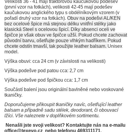
Velikosti 36 - 41 mají traktorovou kaučukovou podešev
(první vzor na fotkách), velikosti 42-45 mají podešev
kaučukovou anglického typu s obdélníkovým vzorem (v
pořadí druhý vzor na fotkách).
Obuv na podešvi AL/KEN
bez ocelové špice má stejnou délku vnitřní stélky jako
klasická Steel s ocelovou špicí. Díky absenci oceli ve
špičce je však obuv ve špičce užší.
Pokud chcete zachovat
původní barvu, ošetřujte pouze vlhkým hadříkem. Pokud
chcete odstín tmavší, tak použijte leather balsam.
Unisex
model.
Výška obuvi: cca 24 cm (v závislosti na velikosti)
Výška podešve pod patou cca: 2,7 cm
Výška podešve pod špičkou cca: 1,7 cm
Součástí balení jsou originální bavlněné nebo voskované
tkaničky.
Doporučujeme přikoupit tkaničky navíc, ošetřující leather
balsam a případně sadu stélek, deodorant, či obouvací
lžíci. Vše naleznete v doplňkovém sortimentu.
Nenašli jste svoji velikost? Kontaktujte nás na e-mailu
office@texevo.cz nebo telefonu 469311171.