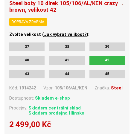
Steel boty 10 dírek 105/106/AL/KEN crazy
brown, velikost 42
DOPRAVA ZDARMA
Zvolte velikost (
Jak vybrat velikost?
):
37
38
39
40
41
42
43
44
45
Kód:
1914242
Vzor:
105/106/AL/KEN
Značka:
Steel
Dostupnost:
Skladem e-shop
Prodejny:
Skladem centrální sklad
Skladem
prodejna Hlinsko
2 499,00 Kč