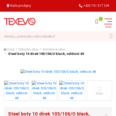
Naše prodejny
+420 731 517 349
Hledat
Úvod
Dámská obuv
Kotníková obuv
Steel boty 10 dírek 105/106/O black, velikost 48
Další
Steel boty 10 dírek 105/106/O black,