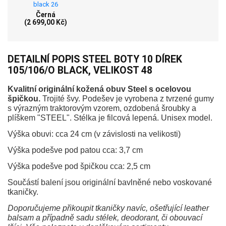
Černá
(2 699,00 Kč)
DETAILNÍ POPIS STEEL BOTY 10 DÍREK
105/106/O BLACK, VELIKOST 48
Kvalitní originální kožená obuv Steel s ocelovou
špičkou.
Trojité švy. Podešev je vyrobena z tvrzené gumy
s výrazným traktorovým vzorem, ozdobená šroubky a
plíškem "STEEL". Stélka je filcová lepená. Unisex model.
Výška obuvi: cca 24 cm (v závislosti na velikosti)
Výška podešve pod patou cca: 3,7 cm
Výška podešve pod špičkou cca: 2,5 cm
Součástí balení jsou originální bavlněné nebo voskované
tkaničky.
Doporučujeme přikoupit tkaničky navíc, ošetřující leather
balsam a případně sadu stélek, deodorant, či obouvací