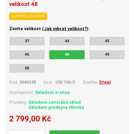
velikost 48
DOPRAVA ZDARMA
Zvolte velikost (
Jak vybrat velikost?
):
37
44
45
46
48
49
50
Kód:
2840248
Vzor:
105/106/O
Značka:
Steel
Dostupnost:
Skladem e-shop
Prodejny:
Skladem centrální sklad
Skladem
prodejna Hlinsko
2 799,00 Kč
Počet