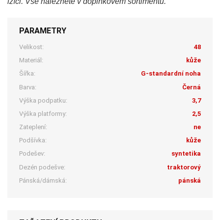
lžíci. Vše naleznete v doplňkovém sortimentu.
PARAMETRY
Velikost:
48
Materiál:
kůže
Šířka:
G-standardní noha
Barva:
Černá
Výška podpatku:
3,7
Výška platformy:
2,5
Zateplení:
ne
Podšívka:
kůže
Podešev:
syntetika
Dezén podešve:
traktorový
Pánská/dámská:
pánská