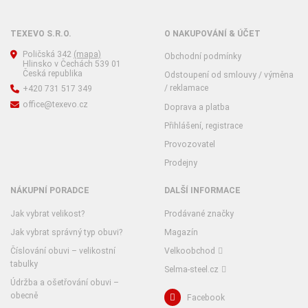
TEXEVO S.R.O.
O NAKUPOVÁNÍ & ÚČET
Poličská 342
(mapa)
Obchodní podmínky
Hlinsko v Čechách 539 01
Česká republika
Odstoupení od smlouvy / výměna
/ reklamace
+420 731 517 349
office@texevo.cz
Doprava a platba
Přihlášení, registrace
Provozovatel
Prodejny
NÁKUPNÍ PORADCE
DALŠÍ INFORMACE
Jak vybrat velikost?
Prodávané značky
Jak vybrat správný typ obuvi?
Magazín
Číslování obuvi – velikostní
Velkoobchod
tabulky
Selma-steel.cz
Údržba a ošetřování obuvi –
obecně
Facebook