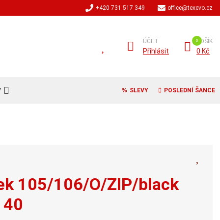
+420 731 517 349
office@texevo.cz
ÚČET
KOŠÍK
Přihlásit
0 Kč
V
SLEVY
POSLEDNÍ ŠANCE
rek 105/106/O/ZIP/black
t 40