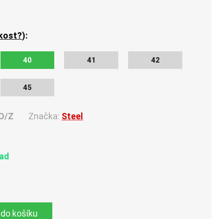
ikost?
):
40
41
42
45
O/Z
Značka:
Steel
lad
 do košíku