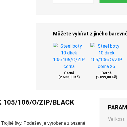
Můžete vybírat z jiného barevn
Černá
Černá
(2 699,00 Kč)
(2 899,00 Kč)
K 105/106/O/ZIP/BLACK
PARAM
Velikost:
Trojité švy. Podešev je vyrobena z tvrzené