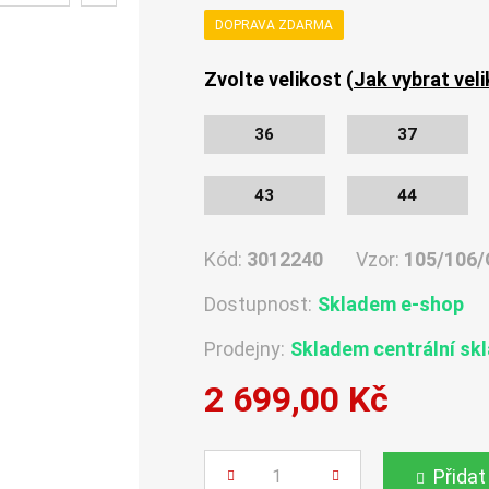
DOPRAVA ZDARMA
Zvolte velikost (
Jak vybrat vel
36
37
43
44
Kód:
3012240
Vzor:
105/106/
Dostupnost:
Skladem e-shop
Prodejny:
Skladem centrální sk
2 699,00 Kč
Počet
Přidat