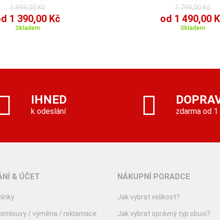
1 899,00 Kč
1 799,00 Kč
d 1 390,00 Kč
od 1 490,00 
Skladem
Skladem
IHNED
DOPRA
k odeslání
zdarma od 1
NÍ & ÚČET
NÁKUPNÍ PORADCE
ínky
Jak vybrat velikost?
 smlouvy / výměna / reklamace
Jak vybrat správný typ obuvi?