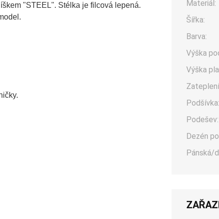
Materiál:
škem "STEEL". Stélka je filcová lepená.
model.
Šířka:
Barva:
Výška po
Výška pla
Zateplení
ničky.
Podšívka
Podešev:
Dezén po
Pánská/d
ZAŘAZ