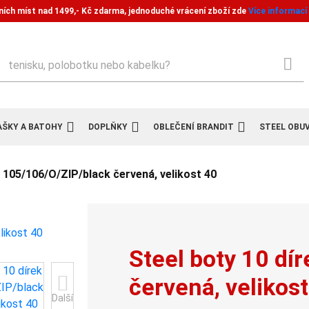
ních míst nad 1499,- Kč zdarma, jednoduché vrácení zboží zde
Více informací
ledat
AŠKY A BATOHY
DOPLŇKY
OBLEČENÍ BRANDIT
STEEL OBU
k 105/106/O/ZIP/black červená, velikost 40
Steel boty 10 dí
červená, velikos
Další