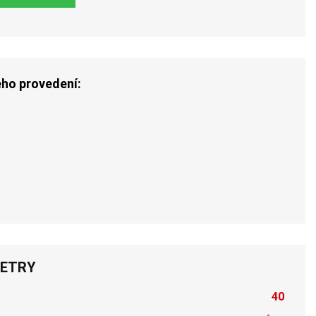
ého provedení:
ETRY
40