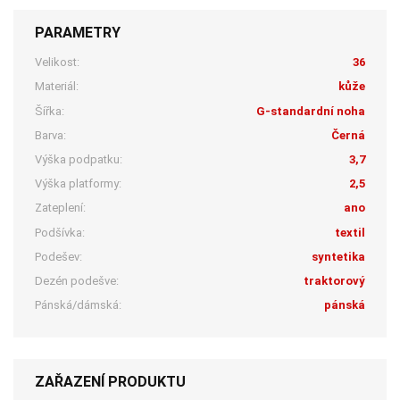
PARAMETRY
Velikost:
36
Materiál:
kůže
Šířka:
G-standardní noha
Barva:
Černá
Výška podpatku:
3,7
Výška platformy:
2,5
Zateplení:
ano
Podšívka:
textil
Podešev:
syntetika
Dezén podešve:
traktorový
Pánská/dámská:
pánská
ZAŘAZENÍ PRODUKTU