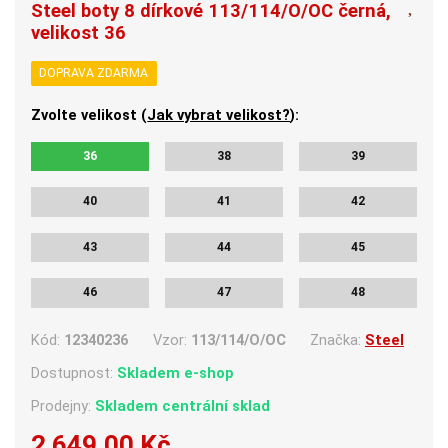
Steel boty 8 dírkové 113/114/O/OC černá,
velikost 36
DOPRAVA ZDARMA
Zvolte velikost (
Jak vybrat velikost?
):
36
38
39
40
41
42
43
44
45
46
47
48
Kód:
12340236
Vzor:
113/114/O/OC
Značka:
Steel
Dostupnost:
Skladem e-shop
Prodejny:
Skladem centrální sklad
2 649,00 Kč