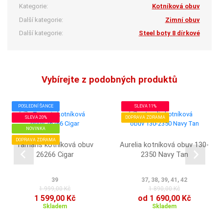
Kategorie:
Kotníková obuv
Další kategorie:
Zimní obuv
Další kategorie:
Steel boty 8 dírkové
Vybírejte z podobných produktů
POSLEDNÍ ŠANCE
SLEVA 11%
SLEVA 20%
DOPRAVA ZDRAMA
NOVINKA
DOPRAVA ZDRAMA
Tamaris kotníková obuv
Aurelia kotníková obuv 130-
26266 Cigar
2350 Navy Tan
39
37, 38, 39, 41, 42
1 999,00 Kč
1 890,00 Kč
1 599,00 Kč
od 1 690,00 Kč
Skladem
Skladem