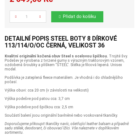
Počet
Přidat do košíku
DETAILNÍ POPIS STEEL BOTY 8 DÍRKOVÉ
113/114/O/OC ČERNÁ, VELIKOST 36
Kvalitní originální kožená obuv Steel s ocelovou špičkou.
Trojité švy.
Podešev je vyrobena z tvrzené gumy s výrazným traktorovým vzorem,
ozdobená šroubky a plíškem "STEEL". Stélka je filcová lepená. Unisex
model.
Podšívka je zateplená fleece materiálem. Je vhodná i do chladnějšího
počasí.
Výška obuvi: cca 20 cm (v závislosti na velikosti)
Výška podešve pod patou cca: 3,7 cm
Výška podešve pod špičkou cca: 2,5 cm
Součástí balení jsou originální bavlněné nebo voskované tkaničky.
Doporučujeme přikoupit tkaničky navíc, ošetřující leather balsam a případně
sadu stélek, deodorant, či obouvací lžíci. Vše naleznete v doplňkovém
sortimentu.