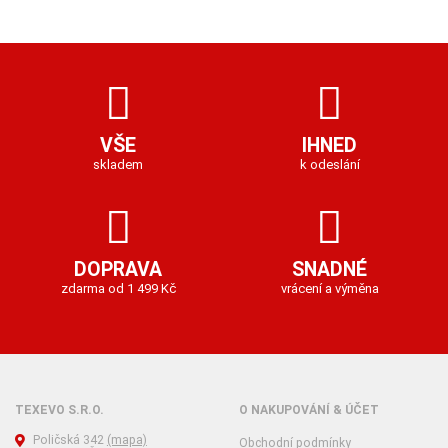
VŠE
IHNED
skladem
k odeslání
DOPRAVA
SNADNÉ
zdarma od 1 499 Kč
vrácení a výměna
TEXEVO S.R.O.
O NAKUPOVÁNÍ & ÚČET
Poličská 342
(mapa)
Obchodní podmínky