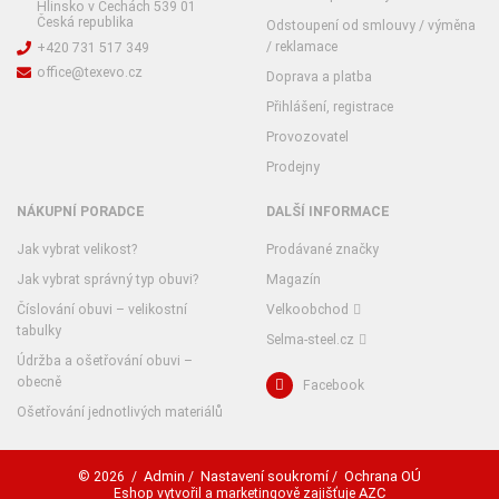
Hlinsko v Čechách 539 01
Česká republika
Odstoupení od smlouvy / výměna
/ reklamace
+420 731 517 349
office@texevo.cz
Doprava a platba
Přihlášení, registrace
Provozovatel
Prodejny
NÁKUPNÍ PORADCE
DALŠÍ INFORMACE
Jak vybrat velikost?
Prodávané značky
Jak vybrat správný typ obuvi?
Magazín
Číslování obuvi – velikostní
Velkoobchod
tabulky
Selma-steel.cz
Údržba a ošetřování obuvi –
obecně
Facebook
Ošetřování jednotlivých materiálů
Admin
Nastavení soukromí
Ochrana OÚ
© 2026
/
/
/
AZC
Eshop vytvořil a marketingově zajišťuje