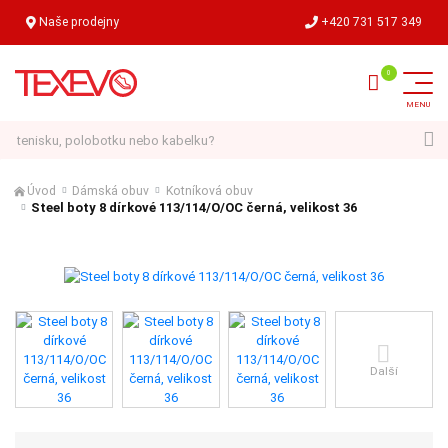
Naše prodejny
+420 731 517 349
Hledat
Úvod
Dámská obuv
Kotníková obuv
Steel boty 8 dírkové 113/114/O/OC černá, velikost 36
Další