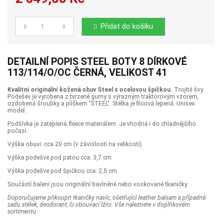
Počet
Přidat do košíku
DETAILNÍ POPIS STEEL BOTY 8 DÍRKOVÉ
113/114/O/OC ČERNÁ, VELIKOST 41
Kvalitní originální kožená obuv Steel s ocelovou špičkou.
Trojité švy.
Podešev je vyrobena z tvrzené gumy s výrazným traktorovým vzorem,
ozdobená šroubky a plíškem "STEEL". Stélka je filcová lepená. Unisex
model.
Podšívka je zateplená fleece materiálem. Je vhodná i do chladnějšího
počasí.
Výška obuvi: cca 20 cm (v závislosti na velikosti)
Výška podešve pod patou cca: 3,7 cm
Výška podešve pod špičkou cca: 2,5 cm
Součástí balení jsou originální bavlněné nebo voskované tkaničky.
Doporučujeme přikoupit tkaničky navíc, ošetřující leather balsam a případně
sadu stélek, deodorant, či obouvací lžíci. Vše naleznete v doplňkovém
sortimentu.