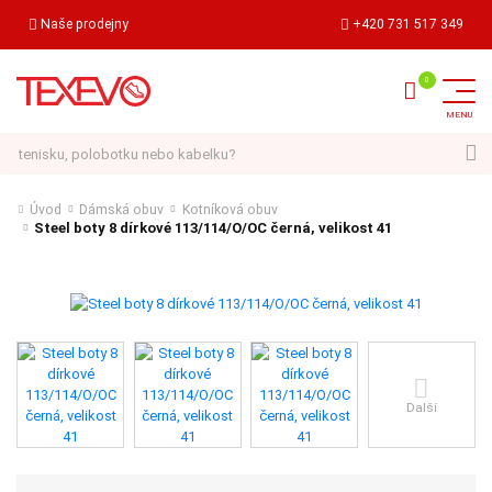
Naše prodejny
+420 731 517 349
Hledat
Úvod
Dámská obuv
Kotníková obuv
Steel boty 8 dírkové 113/114/O/OC černá, velikost 41
Další