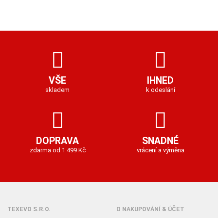
VŠE
IHNED
skladem
k odeslání
DOPRAVA
SNADNÉ
zdarma od 1 499 Kč
vrácení a výměna
TEXEVO S.R.O.
O NAKUPOVÁNÍ & ÚČET