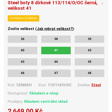
Steel boty 8 dírkové 113/114/O/OC černá,
velikost 41
DOPRAVA ZDARMA
Zvolte velikost (
Jak vybrat velikost?
):
36
38
39
40
41
42
43
44
45
46
47
48
Kód:
12340241
Vzor:
113/114/O/OC
Značka:
Steel
Dostupnost:
Skladem e-shop
Prodejny:
Skladem centrální sklad
2 649,00 Kč