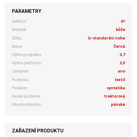
PARAMETRY
Velikost:
41
Materiál:
kůže
Šířka:
G-standardní noha
Barva:
Černá
Výška podpatku:
3,7
Výška platformy:
2,5
Zateplení:
ano
Podšívka:
textil
Podešev:
syntetika
Dezén podešve:
traktorový
Pánská/dámská:
pánská
ZAŘAZENÍ PRODUKTU