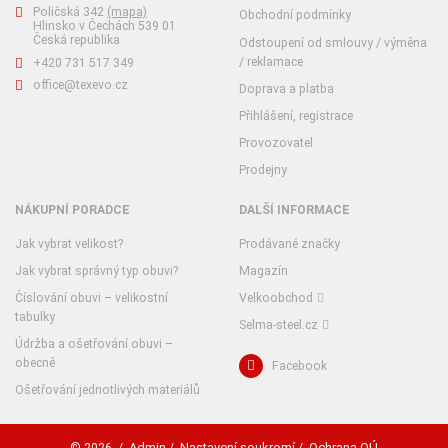
Poličská 342
(mapa)
Obchodní podmínky
Hlinsko v Čechách 539 01
Česká republika
Odstoupení od smlouvy / výměna
/ reklamace
+420 731 517 349
office@texevo.cz
Doprava a platba
Přihlášení, registrace
Provozovatel
Prodejny
NÁKUPNÍ PORADCE
DALŠÍ INFORMACE
Jak vybrat velikost?
Prodávané značky
Jak vybrat správný typ obuvi?
Magazín
Číslování obuvi – velikostní
Velkoobchod
tabulky
Selma-steel.cz
Údržba a ošetřování obuvi –
obecně
Facebook
Ošetřování jednotlivých materiálů
Admin
Nastavení soukromí
Ochrana OÚ
© 2026
/
/
/