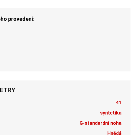
ého provedení:
ETRY
41
syntetika
G-standardní noha
Hnědá