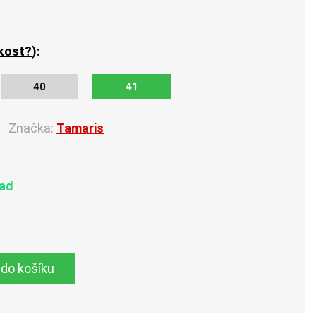
ikost?
):
40
41
Značka:
Tamaris
lad
 do košíku