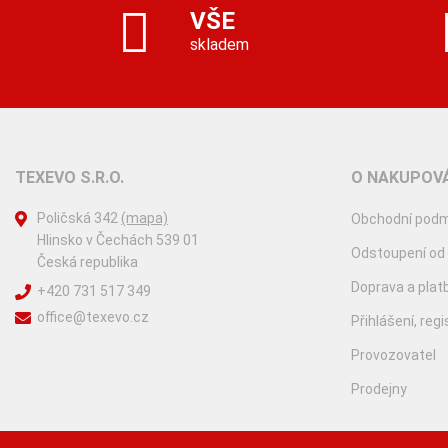
VŠE
skladem
TEXEVO S.R.O.
O NAKUPOVÁ
Poličská 342
(mapa)
Obchodní podm
Hlinsko v Čechách 539 01
Odstoupení od
Česká republika
Doprava a plat
+420 731 517 349
office@texevo.cz
Přihlášení, reg
Provozovatel
Prodejny