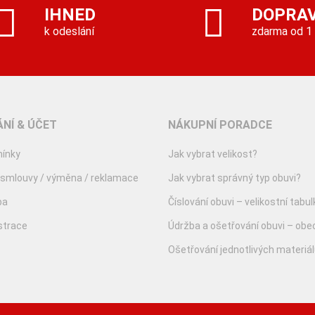
IHNED
DOPRA
k odeslání
zdarma od 1
NÍ & ÚČET
NÁKUPNÍ PORADCE
ínky
Jak vybrat velikost?
 smlouvy / výměna / reklamace
Jak vybrat správný typ obuvi?
ba
Číslování obuvi – velikostní tabul
istrace
Údržba a ošetřování obuvi – obe
Ošetřování jednotlivých materiá