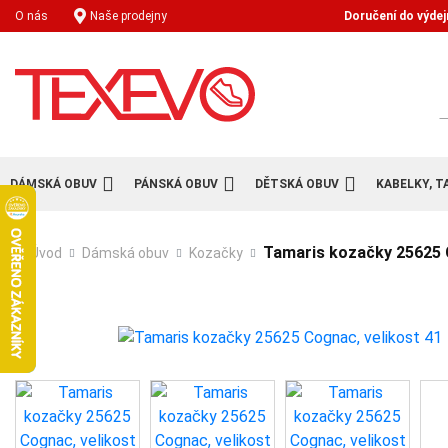
Doručení do výdej
O nás
Naše prodejny
H
DÁMSKÁ OBUV
PÁNSKÁ OBUV
DĚTSKÁ OBUV
KABELKY, T
Tamaris kozačky 25625 
Úvod
Dámská obuv
Kozačky