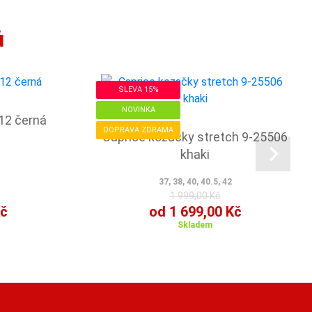
ů
SLEVA 15%
NOVINKA
12 černá
DOPRAVA ZDRAMA
Caprice kozačky stretch 9-25506
khaki
37, 38, 40, 40.5, 42
1 999,00 Kč
Kč
od 1 699,00 Kč
Skladem