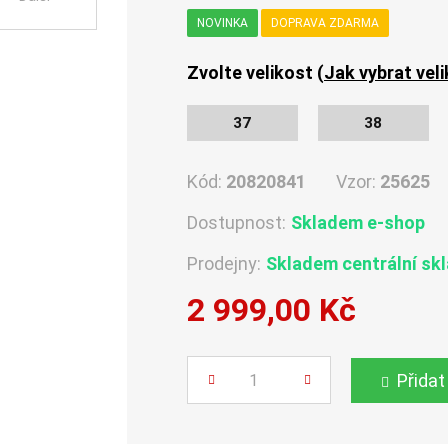
NOVINKA
DOPRAVA ZDARMA
Zvolte velikost (
Jak vybrat vel
37
38
Kód:
20820841
Vzor:
25625
Dostupnost:
Skladem e-shop
Prodejny:
Skladem centrální sk
2 999,00 Kč
Počet
Přidat