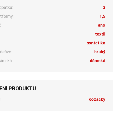
dpatku:
3
tformy:
1,5
:
ano
:
textil
syntetika
dešve:
hrubý
ámská:
dámská
ENÍ PRODUKTU
:
Kozačky