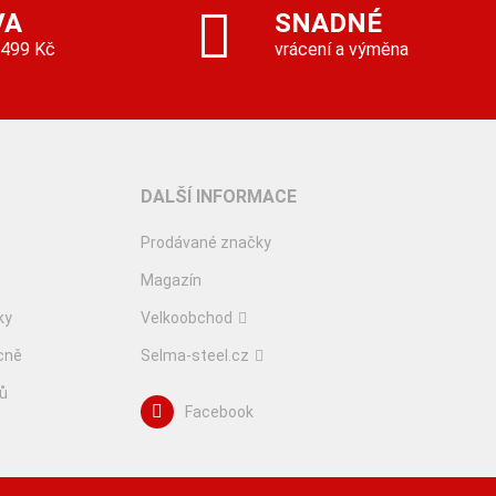
VA
SNADNÉ
 499 Kč
vrácení a výměna
DALŠÍ INFORMACE
Prodávané značky
Magazín
ky
Velkoobchod
cně
Selma-steel.cz
lů
Facebook