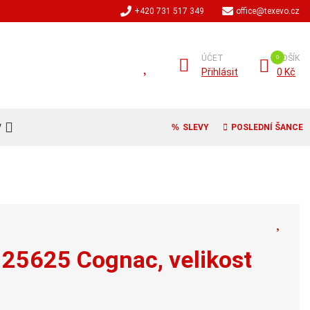
+420 731 517 349
office@texevo.cz
ÚČET
KOŠÍK
Přihlásit
0 Kč
V
SLEVY
POSLEDNÍ ŠANCE
 25625 Cognac, velikost