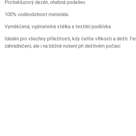
Protiskluzový dezén, ohebná podešev.
100% voděodolnost materiálu.
Vyměkčená, vyjímatelná stélka a textilní podšívka.
Ideální pro všechny příležitosti, kdy čelíte vlhkosti a dešti. F
zahradničení, ale i na běžné nošení při deštivém počasí.