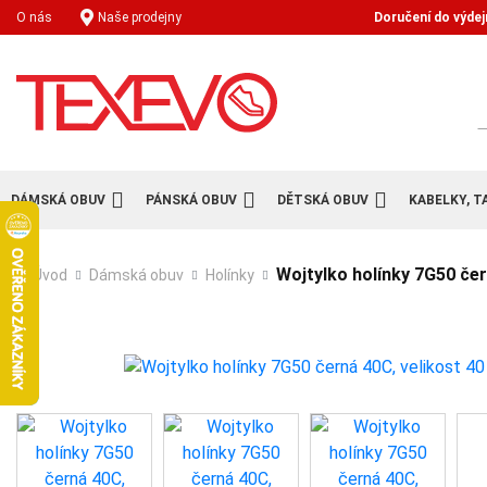
Doručení do výdej
O nás
Naše prodejny
H
DÁMSKÁ OBUV
PÁNSKÁ OBUV
DĚTSKÁ OBUV
KABELKY, T
Wojtylko holínky 7G50 čer
Úvod
Dámská obuv
Holínky