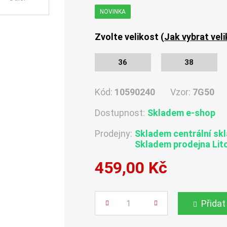
NOVINKA
Zvolte velikost (
Jak vybrat vel
36
38
Kód:
10590240
Vzor:
7G50
Dostupnost:
Skladem e-shop
Prodejny:
Skladem centrální sk
Skladem
prodejna Lit
459,00 Kč
Počet
Přidat