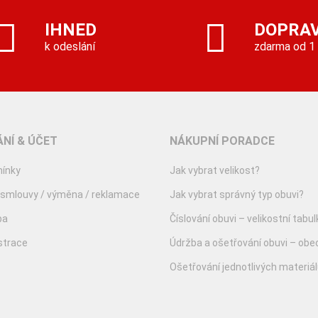
IHNED
DOPRA
k odeslání
zdarma od 1
NÍ & ÚČET
NÁKUPNÍ PORADCE
ínky
Jak vybrat velikost?
 smlouvy / výměna / reklamace
Jak vybrat správný typ obuvi?
ba
Číslování obuvi – velikostní tabul
istrace
Údržba a ošetřování obuvi – obe
Ošetřování jednotlivých materiá