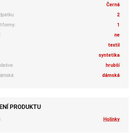
Černá
dpatku:
2
tformy:
1
:
ne
:
textil
syntetika
dešve:
hrubší
ámská:
dámská
ENÍ PRODUKTU
:
Holínky