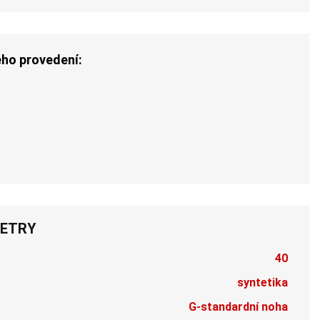
ého provedení:
ETRY
40
syntetika
G-standardní noha