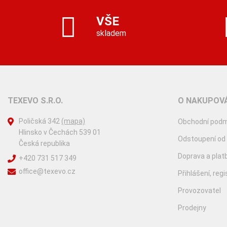
VŠE
skladem
TEXEVO S.R.O.
O NAKUPOVÁ
Poličská 342
(mapa)
Obchodní podm
Hlinsko v Čechách 539 01
Odstoupení od
Česká republika
Doprava a plat
+420 731 517 349
office@texevo.cz
Přihlášení, reg
Provozovatel
Prodejny