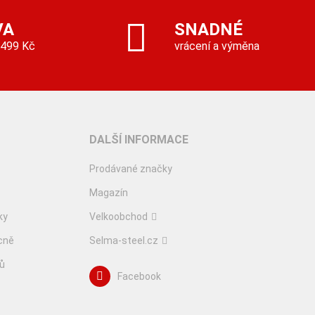
VA
SNADNÉ
 499 Kč
vrácení a výměna
DALŠÍ INFORMACE
Prodávané značky
Magazín
ky
Velkoobchod
cně
Selma-steel.cz
lů
Facebook