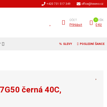
+420 731 517 349
office@texevo.cz
ÚČET
KOŠÍK
Přihlásit
0 Kč
V
SLEVY
POSLEDNÍ ŠANCE
 7G50 černá 40C,