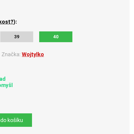
ikost?
):
39
40
Značka:
Wojtylko
lad
omyšl
 do košíku