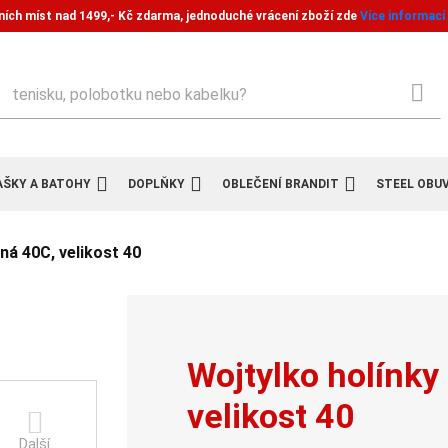
ních míst nad 1499,- Kč zdarma, jednoduché vrácení zboží zde
Více informací
ledat
AŠKY A BATOHY
DOPLŇKY
OBLEČENÍ BRANDIT
STEEL OBU
ná 40C, velikost 40
Wojtylko holínky
velikost 40
Další