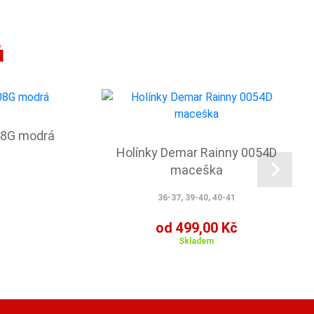
ů
08G modrá
Holínky Demar Rainny 0054D
maceška
36-37, 39-40, 40-41
od 499,00 Kč
Skladem