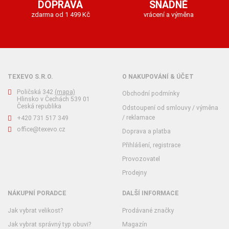
DOPRAVA
SNADNÉ
zdarma od 1 499 Kč
vrácení a výměna
TEXEVO S.R.O.
O NAKUPOVÁNÍ & ÚČET
Poličská 342
(mapa)
Obchodní podmínky
Hlinsko v Čechách 539 01
Česká republika
Odstoupení od smlouvy / výměna
/ reklamace
+420 731 517 349
office@texevo.cz
Doprava a platba
Přihlášení, registrace
Provozovatel
Prodejny
NÁKUPNÍ PORADCE
DALŠÍ INFORMACE
Jak vybrat velikost?
Prodávané značky
Jak vybrat správný typ obuvi?
Magazín