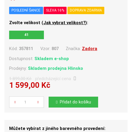
POSLEDNÍ ŠANCE
SLEVA 16%
DOPRAVA ZDARMA
Zvolte velikost (
Jak vybrat velikost?
):
41
Kód:
357811
Vzor:
807
Značka:
Zadora
Dostupnost:
Skladem e-shop
Prodejny:
Skladem
prodejna Hlinsko
1 899,00 Kč
předcházející cena
1 599,00 Kč
Počet
Přidat do košíku
Můžete vybírat z jiného barevného provedení: