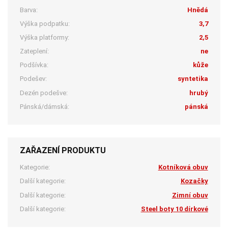
Barva:
Hnědá
Výška podpatku:
3,7
Výška platformy:
2,5
Zateplení:
ne
Podšívka:
kůže
Podešev:
syntetika
Dezén podešve:
hrubý
Pánská/dámská:
pánská
ZAŘAZENÍ PRODUKTU
Kategorie:
Kotníková obuv
Další kategorie:
Kozačky
Další kategorie:
Zimní obuv
Další kategorie:
Steel boty 10 dírkové