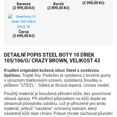
(2 999,00 Kč)
Barevná
Bordó
(2 999,00 Kč)
(2 899,00 Kč)
Černá
(2 699,00 Kč)
DETAILNÍ POPIS STEEL BOTY 10 DÍREK
105/106/O/ CRAZY BROWN, VELIKOST 43
Kvalitní originální kožená obuv Steel s ocelovou
špičkou.
Trojité švy. Podešev je vyrobena z tvrzené gumy
s výrazným traktorovým vzorem, ozdobená šroubky a
plíškem "STEEL". Stélka je filcová lepená. Unisex model.
Použitý materiál je broušená přírodní kůže, bez povrchové
stírané úpravy. Při ošetření přípravkem na kůži dojde ke
ztmavnutí původního odstínu, což je přirozené pro tento
materiál, jelikož "nasákne" ochranný balsám, který
následně kůži lépe chrání. Pokud chcete zachovat původní