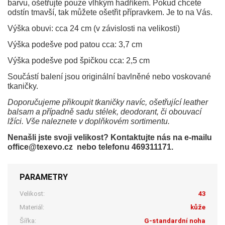
barvu, ošetřujte pouze vlhkým hadříkem. Pokud chcete
odstín tmavší, tak můžete ošetřit přípravkem. Je to na Vás.
Výška obuvi: cca 24 cm (v závislosti na velikosti)
Výška podešve pod patou cca: 3,7 cm
Výška podešve pod špičkou cca: 2,5 cm
Součástí balení jsou originální bavlněné nebo voskované
tkaničky.
Doporučujeme přikoupit tkaničky navíc, ošetřující leather
balsam a případně sadu stélek, deodorant, či obouvací
lžíci. Vše naleznete v doplňkovém sortimentu.
Nenašli jste svoji velikost? Kontaktujte nás na e-mailu
office@texevo.cz nebo telefonu 469311171.
PARAMETRY
Velikost:
43
Materiál:
kůže
Šířka:
G-standardní noha