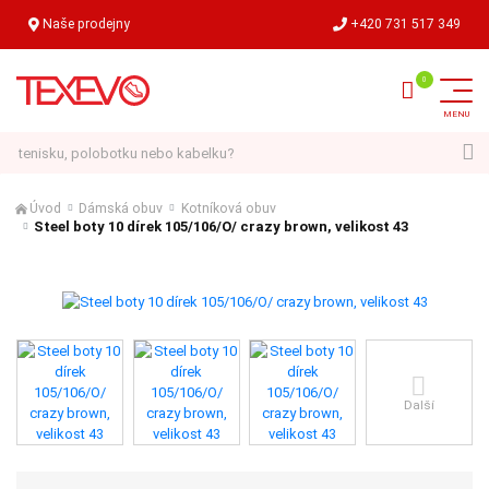
Naše prodejny
+420 731 517 349
Hledat
Úvod
Dámská obuv
Kotníková obuv
Steel boty 10 dírek 105/106/O/ crazy brown, velikost 43
Další