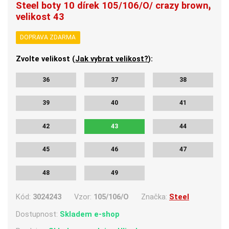
Steel boty 10 dírek 105/106/O/ crazy brown,
velikost 43
DOPRAVA ZDARMA
Zvolte velikost (
Jak vybrat velikost?
):
36
37
38
39
40
41
42
43
44
45
46
47
48
49
Kód:
3024243
Vzor:
105/106/O
Značka:
Steel
Dostupnost:
Skladem e-shop