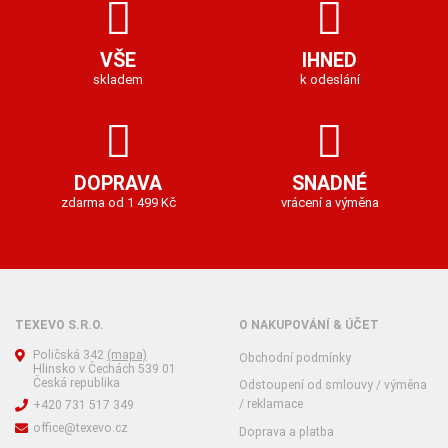
VŠE
IHNED
skladem
k odeslání
DOPRAVA
SNADNÉ
zdarma od 1 499 Kč
vrácení a výměna
TEXEVO S.R.O.
O NAKUPOVÁNÍ & ÚČET
Poličská 342
(mapa)
Obchodní podmínky
Hlinsko v Čechách 539 01
Česká republika
Odstoupení od smlouvy / výměna
/ reklamace
+420 731 517 349
office@texevo.cz
Doprava a platba