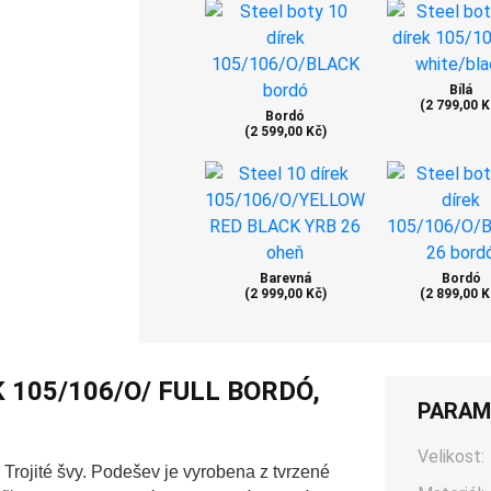
Bílá
(2 799,00 K
Bordó
(2 599,00 Kč)
Barevná
Bordó
(2 999,00 Kč)
(2 899,00 K
 105/106/O/ FULL BORDÓ,
PARAM
Velikost:
Trojité švy. Podešev je vyrobena z tvrzené