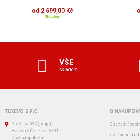
od 2 699,00 Kč
o
Skladem
VŠE
skladem
TEXEVO S.R.O.
O NAKUPOVÁ
Poličská 342
(mapa)
Obchodní podm
Hlinsko v Čechách 539 01
Odstoupení od
Česká republika