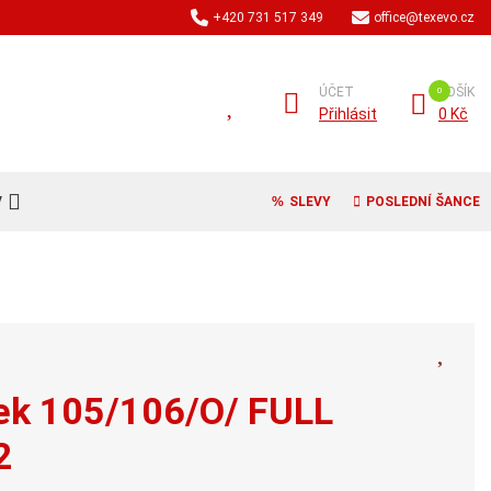
+420 731 517 349
office@texevo.cz
ÚČET
KOŠÍK
Přihlásit
0 Kč
V
SLEVY
POSLEDNÍ ŠANCE
rek 105/106/O/ FULL
2