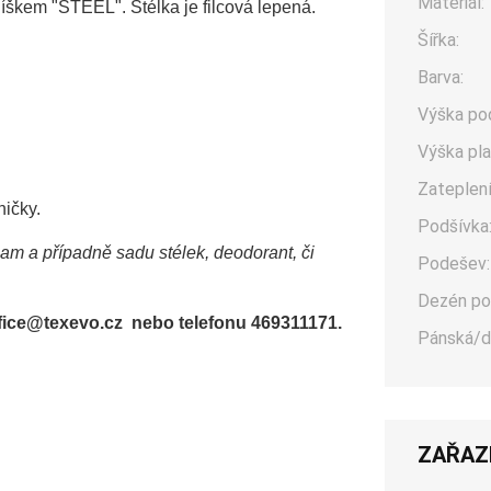
Materiál:
škem "STEEL". Stélka je filcová lepená.
Šířka:
Barva:
Výška po
Výška pla
Zateplení
ničky.
Podšívka
sam a případně sadu stélek, deodorant, či
Podešev:
Dezén po
office@texevo.cz nebo telefonu 469311171.
Pánská/d
ZAŘAZ