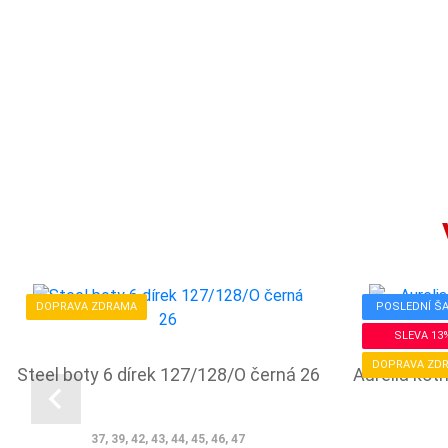
DOPRAVA ZDRAMA
POSLEDNÍ Š
SLEVA 13
DOPRAVA ZD
Steel boty 6 dírek 127/128/O černá 26
Aurelia kot
37, 39, 42, 43, 44, 45, 46, 47