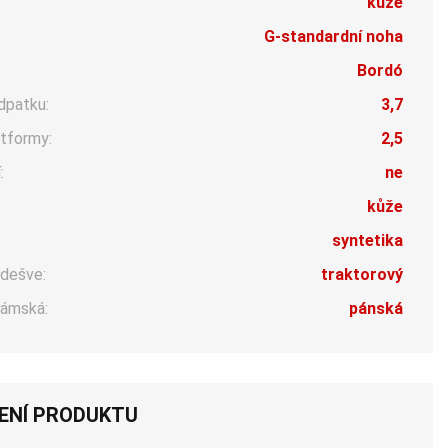
kůže
G-standardní noha
Bordó
dpatku:
3,7
tformy:
2,5
:
ne
:
kůže
syntetika
dešve:
traktorový
ámská:
pánská
ENÍ PRODUKTU