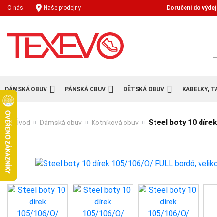
Doručení do výdej
O nás
Naše prodejny
H
DÁMSKÁ OBUV
PÁNSKÁ OBUV
DĚTSKÁ OBUV
KABELKY, T
Steel boty 10 díre
Úvod
Dámská obuv
Kotníková obuv