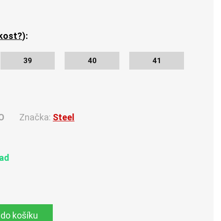
ikost?
):
39
40
41
O
Značka:
Steel
lad
 do košíku