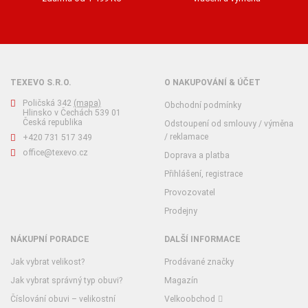
TEXEVO S.R.O.
O NAKUPOVÁNÍ & ÚČET
Poličská 342
(mapa)
Obchodní podmínky
Hlinsko v Čechách 539 01
Česká republika
Odstoupení od smlouvy / výměna
/ reklamace
+420 731 517 349
office@texevo.cz
Doprava a platba
Přihlášení, registrace
Provozovatel
Prodejny
NÁKUPNÍ PORADCE
DALŠÍ INFORMACE
Jak vybrat velikost?
Prodávané značky
Jak vybrat správný typ obuvi?
Magazín
Číslování obuvi – velikostní
Velkoobchod