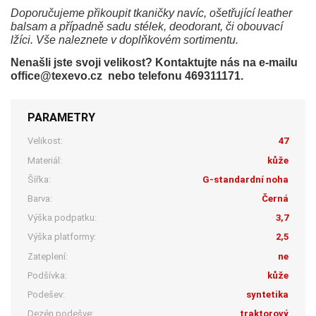
Doporučujeme přikoupit tkaničky navíc, ošetřující leather
balsam a případně sadu stélek, deodorant, či obouvací
lžíci. Vše naleznete v doplňkovém sortimentu.
Nenašli jste svoji velikost? Kontaktujte nás na e-mailu
office@texevo.cz nebo telefonu 469311171.
PARAMETRY
Velikost:
47
Materiál:
kůže
Šířka:
G-standardní noha
Barva:
Černá
Výška podpatku:
3,7
Výška platformy:
2,5
Zateplení:
ne
Podšívka:
kůže
Podešev:
syntetika
Dezén podešve:
traktorový