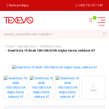
Naše prodejny
+420 731 517 349
Hledat
Úvod
Dámská obuv
Kotníková obuv
Steel boty 10 dírek 105/106/O/UK vlajka černá, velikost 47
Další