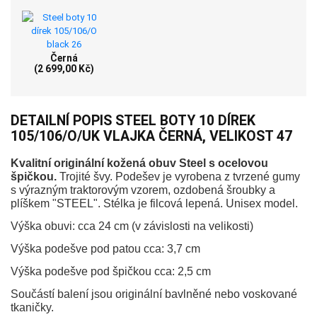
Černá
(2 699,00 Kč)
DETAILNÍ POPIS STEEL BOTY 10 DÍREK
105/106/O/UK VLAJKA ČERNÁ, VELIKOST 47
Kvalitní originální kožená obuv Steel s ocelovou
špičkou.
Trojité švy. Podešev je vyrobena z tvrzené gumy
s výrazným traktorovým vzorem, ozdobená šroubky a
plíškem "STEEL". Stélka je filcová lepená. Unisex model.
Výška obuvi: cca 24 cm (v závislosti na velikosti)
Výška podešve pod patou cca: 3,7 cm
Výška podešve pod špičkou cca: 2,5 cm
Součástí balení jsou originální bavlněné nebo voskované
tkaničky.