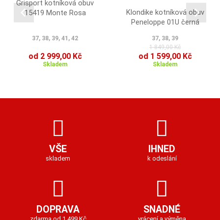
Grisport kotníková obuv
Klondike kotníková obuv
15419 Monte Rosa
Peneloppe 01U černá
37, 38, 39, 41, 42
37, 38, 39
1 849,00 Kč
od 2 999,00 Kč
od 1 599,00 Kč
Skladem
Skladem
VŠE
IHNED
skladem
k odeslání
DOPRAVA
SNADNÉ
zdarma od 1 499 Kč
vrácení a výměna