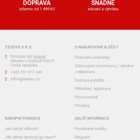
DOPRAVA
SNADNÉ
zdarma od 1 499 Kč
vrácení a výměna
TEXEVO S.R.O.
O NAKUPOVÁNÍ & ÚČET
Poličská 342
(mapa)
Obchodní podmínky
Hlinsko v Čechách 539 01
Česká republika
Odstoupení od smlouvy / výměna
/ reklamace
+420 731 517 349
office@texevo.cz
Doprava a platba
Přihlášení, registrace
Provozovatel
Prodejny
NÁKUPNÍ PORADCE
DALŠÍ INFORMACE
Jak vybrat velikost?
Prodávané značky
Jak vybrat správný typ obuvi?
Magazín