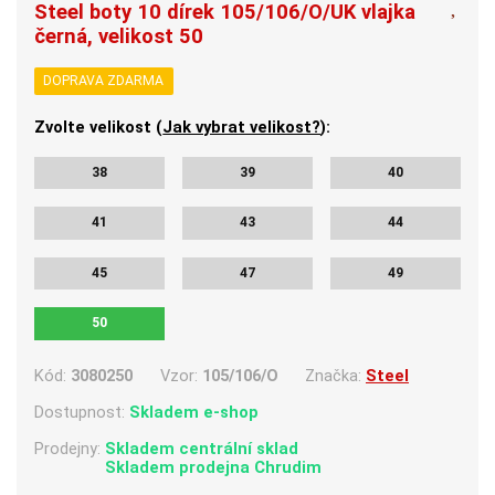
Steel boty 10 dírek 105/106/O/UK vlajka
černá, velikost 50
DOPRAVA ZDARMA
Zvolte velikost (
Jak vybrat velikost?
):
38
39
40
41
43
44
45
47
49
50
Kód:
3080250
Vzor:
105/106/O
Značka:
Steel
Dostupnost:
Skladem e-shop
Prodejny:
Skladem centrální sklad
Skladem
prodejna Chrudim