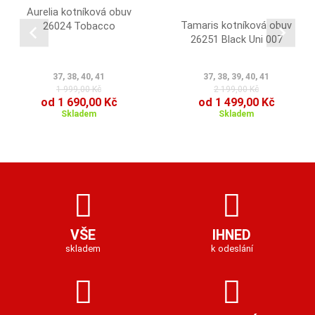
Aurelia kotníková obuv
Tamaris kotníková obuv
26024 Tobacco
26251 Black Uni 007
37, 38, 40, 41
37, 38, 39, 40, 41
1 999,00 Kč
2 199,00 Kč
od 1 690,00 Kč
od 1 499,00 Kč
Skladem
Skladem
VŠE
IHNED
skladem
k odeslání