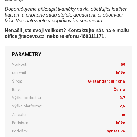
Doporučujeme přikoupit tkaničky navíc, ošetřující leather
balsam a případně sadu stélek, deodorant, či obouvací
lžíci. Vše naleznete v doplňkovém sortimentu.
Nenašli jste svoji velikost? Kontaktujte nás na e-mailu
office@texevo.cz nebo telefonu 469311171.
PARAMETRY
Velikost:
50
Materiál:
kůže
Šířka:
G-standardní noha
Barva:
Černá
Výška podpatku:
3,7
Výška platformy:
2,5
Zateplení:
ne
Podšívka:
kůže
Podešev:
syntetika