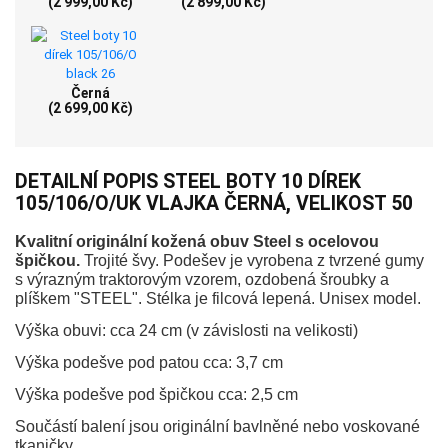
(2 999,00 Kč)
(2 899,00 Kč)
Černá
(2 699,00 Kč)
DETAILNÍ POPIS STEEL BOTY 10 DÍREK
105/106/O/UK VLAJKA ČERNÁ, VELIKOST 50
Kvalitní originální kožená obuv Steel s ocelovou
špičkou.
Trojité švy. Podešev je vyrobena z tvrzené gumy
s výrazným traktorovým vzorem, ozdobená šroubky a
plíškem "STEEL". Stélka je filcová lepená. Unisex model.
Výška obuvi: cca 24 cm (v závislosti na velikosti)
Výška podešve pod patou cca: 3,7 cm
Výška podešve pod špičkou cca: 2,5 cm
Součástí balení jsou originální bavlněné nebo voskované
tkaničky.