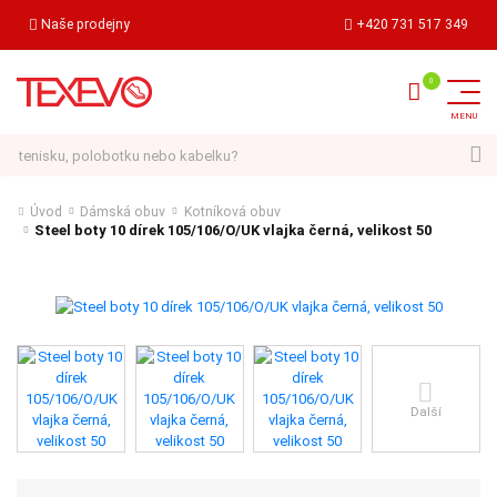
Naše prodejny
+420 731 517 349
Hledat
Úvod
Dámská obuv
Kotníková obuv
Steel boty 10 dírek 105/106/O/UK vlajka černá, velikost 50
Další