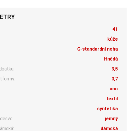
ETRY
41
kůže
G-standardní noha
Hnědá
dpatku:
3,5
tformy:
0,7
:
ano
:
textil
syntetika
dešve:
jemný
ámská:
dámská