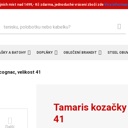
jních míst nad 1499,- Kč zdarma, jednoduché vrácení zboží zde
Více informac
ledat
AŠKY A BATOHY
DOPLŇKY
OBLEČENÍ BRANDIT
STEEL OBU
ognac, velikost 41
Tamaris kozačky
41
Další