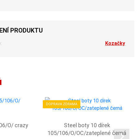
ENÍ PRODUKTU
:
Kozačky
ů
DOPRAVA ZDRAMA
106/O/ crazy
Steel boty 10 dírek
105/106/O/OC/zateplené černá