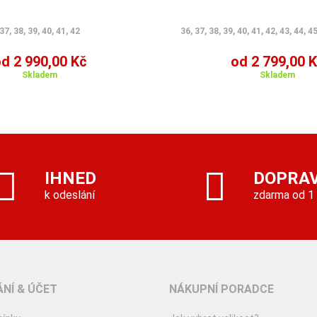
37, 38, 39, 40, 41, 42
36, 37, 38, 39, 40, 41, 42, 43, 44, 45
d 2 990,00 Kč
od 2 799,00 
Skladem
Skladem
IHNED
DOPRA
k odeslání
zdarma od 1
NÍ & ÚČET
NÁKUPNÍ PORADCE