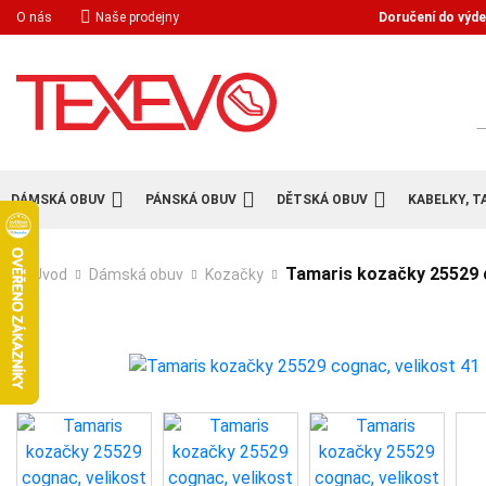
Doručení do výde
O nás
Naše prodejny
H
DÁMSKÁ OBUV
PÁNSKÁ OBUV
DĚTSKÁ OBUV
KABELKY, T
Tamaris kozačky 25529 c
Úvod
Dámská obuv
Kozačky