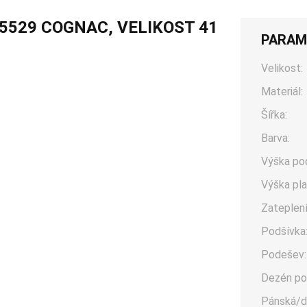
5529 COGNAC, VELIKOST 41
PARAM
Velikost:
Materiál:
Šířka:
Barva:
Výška po
Výška pla
Zateplení
Podšívka
Podešev:
Dezén po
Pánská/d