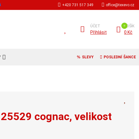
í
+420 731 517 349
office@texevo.cz
ÚČET
KOŠÍK
Přihlásit
0 Kč
V
SLEVY
POSLEDNÍ ŠANCE
 25529 cognac, velikost