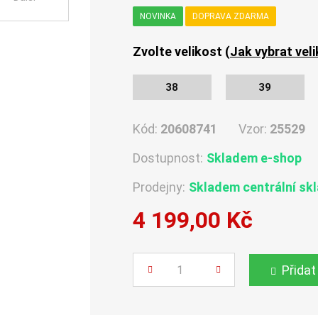
NOVINKA
DOPRAVA ZDARMA
Zvolte velikost (
Jak vybrat vel
38
39
Kód:
20608741
Vzor:
25529
Dostupnost:
Skladem e-shop
Prodejny:
Skladem centrální sk
4 199,00 Kč
Počet
Přidat