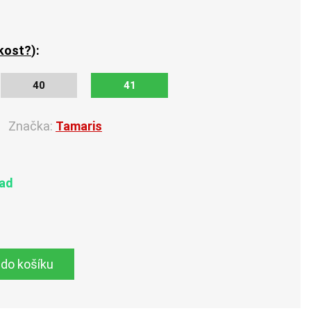
ikost?
):
40
41
Značka:
Tamaris
lad
 do košíku