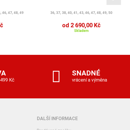
, 46, 47, 48, 49
36, 37, 38, 40, 41, 43, 46, 47, 48, 49, 50
Kč
od 2 690,00 Kč
Skladem
VA
SNADNÉ
 499 Kč
vrácení a výměna
DALŠÍ INFORMACE