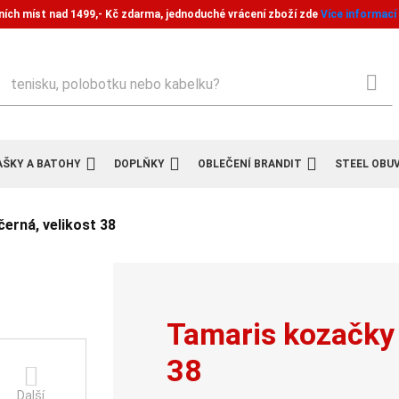
ních míst nad 1499,- Kč zdarma, jednoduché vrácení zboží zde
Více informací
ledat
AŠKY A BATOHY
DOPLŇKY
OBLEČENÍ BRANDIT
STEEL OBU
erná, velikost 38
Tamaris kozačky 
38
Další