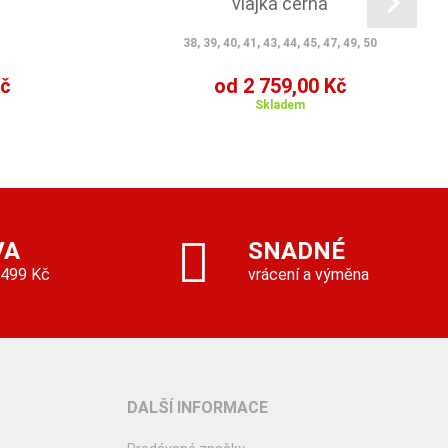
vlajka černá
38, 39, 40, 41, 43, 44, 45, 47, 49, 50
Kč
od 2 759,00 Kč
Skladem
VA
SNADNÉ
 499 Kč
vrácení a výměna
DALŠÍ INFORMACE