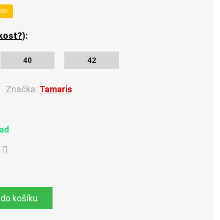
RMA
ikost?
):
40
42
Značka:
Tamaris
lad
 do košíku