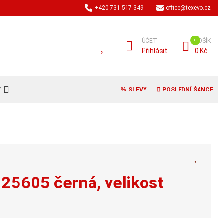
+420 731 517 349
office@texevo.cz
ÚČET
KOŠÍK
Přihlásit
0 Kč
V
SLEVY
POSLEDNÍ ŠANCE
25605 černá, velikost