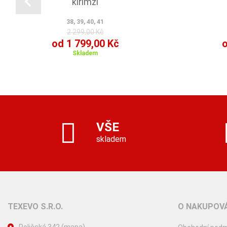
kirimzi
38, 39, 40, 41
2 299,00 Kč
od 1 799,00 Kč
o
Skladem
VŠE
skladem
TEXEVO S.R.O.
O NAKUPOVÁ