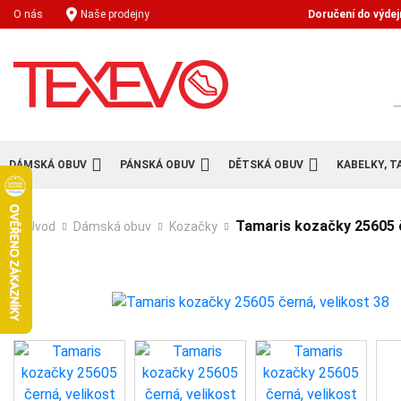
Doručení do výdej
O nás
Naše prodejny
H
DÁMSKÁ OBUV
PÁNSKÁ OBUV
DĚTSKÁ OBUV
KABELKY, T
Tamaris kozačky 25605 č
Úvod
Dámská obuv
Kozačky