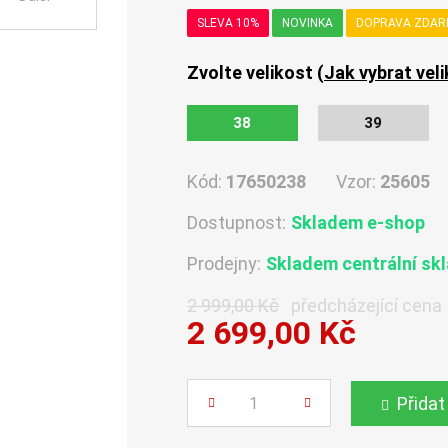
SLEVA 10%
NOVINKA
DOPRAVA ZDA
Zvolte velikost (
Jak vybrat vel
38
39
Kód:
17650238
Vzor:
25605
Dostupnost:
Skladem e-shop
Prodejny:
Skladem centrální sk
2 999,00 Kč
předcházející cena
2 699,00 Kč
Počet
Přidat