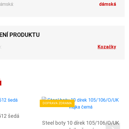
ámská:
dámská
ENÍ PRODUKTU
:
Kozačky
ů
DOPRAVA ZDRAMA
512 šedá
Steel boty 10 dírek 105/106/O/UK