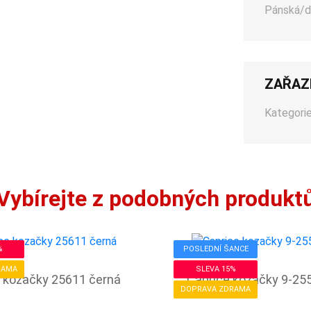
Pánská/d
ZAŘAZ
Kategorie
Vybírejte z podobných produkt
%
POSLEDNÍ ŠANCE
RAMA
SLEVA 15%
 kozačky 25611 černá
Caprice kozačky 9-25
DOPRAVA ZDRAMA