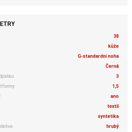
ETRY
38
kůže
G-standardní noha
Černá
dpatku:
3
tformy:
1,5
:
ano
:
textil
syntetika
dešve:
hrubý