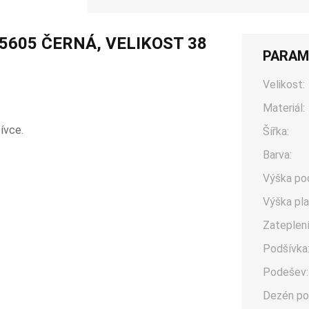
5605 ČERNÁ, VELIKOST 38
PARAM
Velikost:
Materiál:
ívce.
Šířka:
Barva:
Výška po
Výška pla
Zateplení
Podšívka
Podešev:
Dezén po